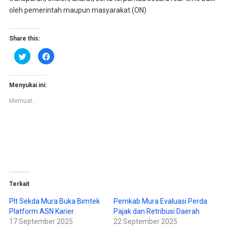
oleh pemerintah maupun masyarakat.(ON)
Share this:
K
K
l
l
i
i
k
k
u
u
n
n
Menyukai ini:
t
t
u
u
Memuat...
k
k
b
m
e
e
r
m
b
b
a
a
g
g
i
i
p
k
a
a
d
n
a
d
T
i
w
F
Terkait
i
a
t
c
t
e
Plt Sekda Mura Buka Bimtek
Pemkab Mura Evaluasi Perda
e
b
Platform ASN Karier
Pajak dan Retribusi Daerah
r
o
(
o
17 September 2025
22 September 2025
M
k