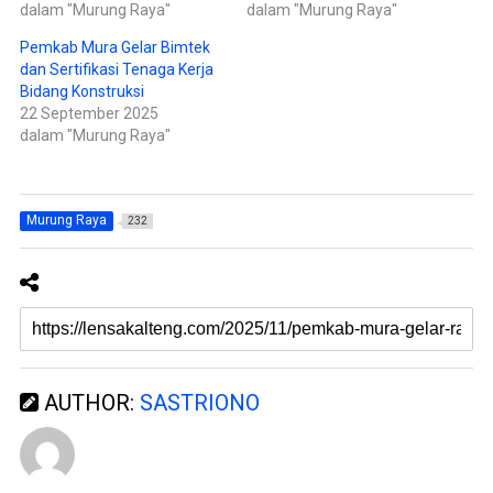
e
(
dalam "Murung Raya"
dalam "Murung Raya"
m
M
b
e
Pemkab Mura Gelar Bimtek
u
m
k
b
dan Sertifikasi Tenaga Kerja
a
u
d
k
Bidang Konstruksi
i
a
22 September 2025
j
d
e
i
dalam "Murung Raya"
n
j
d
e
e
n
l
d
a
e
y
l
a
a
Murung Raya
232
n
y
g
a
b
n
a
g
r
b
u
a
)
r
u
)
AUTHOR:
SASTRIONO