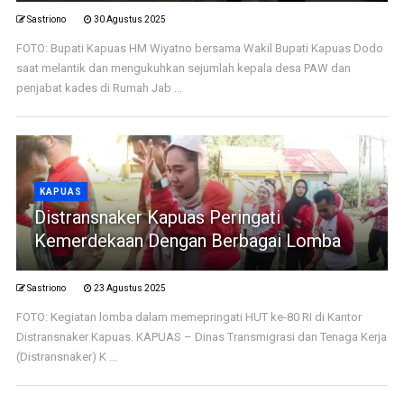
Sastriono
30 Agustus 2025
FOTO: Bupati Kapuas HM Wiyatno bersama Wakil Bupati Kapuas Dodo
saat melantik dan mengukuhkan sejumlah kepala desa PAW dan
penjabat kades di Rumah Jab ...
KAPUAS
Distransnaker Kapuas Peringati
Kemerdekaan Dengan Berbagai Lomba
Sastriono
23 Agustus 2025
FOTO: Kegiatan lomba dalam memepringati HUT ke-80 RI di Kantor
Distransnaker Kapuas. KAPUAS – Dinas Transmigrasi dan Tenaga Kerja
(Distransnaker) K ...