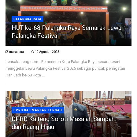
PALANGKA RAYA
HUT ke-68 Palangka Raya Semarak Lewu
Palangka Festival
maradona -
19 Agustus 2025
Lensakalteng.com - Pemerintah Kota Palangka Raya secara resmi
menggelar Lewu Palangka Festival 2025 sebagai puncak peringatan
Hari Jadi ke-68 Kota ...
DPRD KALIMANTAN TENGAH
DPRD Kalteng Soroti Masalah Sampah
dan Ruang Hijau