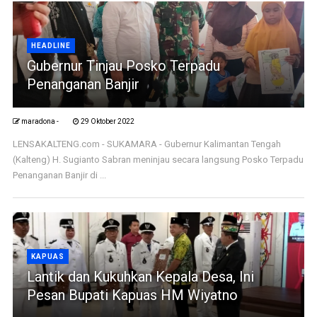
HEADLINE
Gubernur Tinjau Posko Terpadu
Penanganan Banjir
maradona -
29 Oktober 2022
LENSAKALTENG.com - SUKAMARA - Gubernur Kalimantan Tengah
(Kalteng) H. Sugianto Sabran meninjau secara langsung Posko Terpadu
Penanganan Banjir di ...
KAPUAS
Lantik dan Kukuhkan Kepala Desa, Ini
Pesan Bupati Kapuas HM Wiyatno