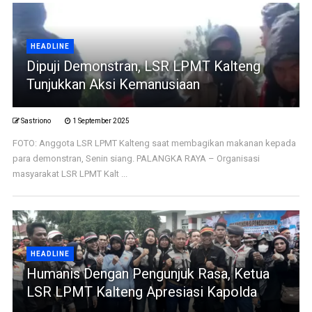
HEADLINE
Dipuji Demonstran, LSR LPMT Kalteng
Tunjukkan Aksi Kemanusiaan
Sastriono
1 September 2025
FOTO: Anggota LSR LPMT Kalteng saat membagikan makanan kepada
para demonstran, Senin siang. PALANGKA RAYA – Organisasi
masyarakat LSR LPMT Kalt ...
HEADLINE
Humanis Dengan Pengunjuk Rasa, Ketua
LSR LPMT Kalteng Apresiasi Kapolda