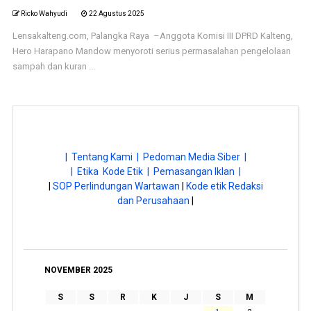
Ricko Wahyudi
22 Agustus 2025
Lensakalteng.com, Palangka Raya –Anggota Komisi III DPRD Kalteng,
Hero Harapano Mandow menyoroti serius permasalahan pengelolaan
sampah dan kuran ...
| Tentang Kami |
Pedoman Media Siber |
| Etika Kode Etik |
Pemasangan Iklan |
|
SOP Perlindungan Wartawan
|
Kode etik Redaksi
dan Perusahaan
|
NOVEMBER 2025
S
S
R
K
J
S
M