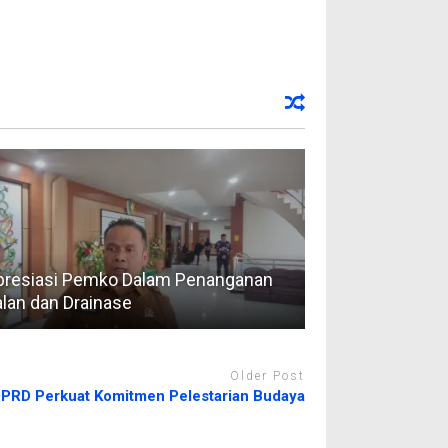
presiasi Pemko Dalam Penanganan
alan dan Drainase
Older Post
PRD Perkuat Komitmen Pelestarian Budaya