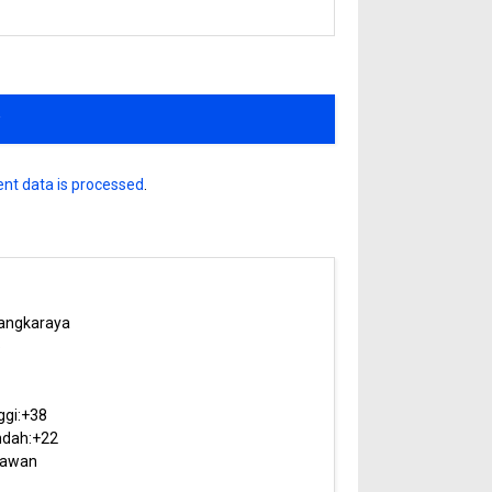
nt data is processed
.
angkaraya
5
ggi:
+
38
dah:
+
22
rawan