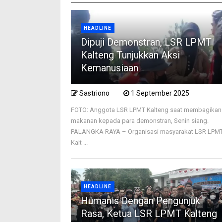
HEADLINE
Dipuji Demonstran, LSR LPMT
Kalteng Tunjukkan Aksi
Kemanusiaan
Sastriono
1 September 2025
FOTO: Anggota LSR LPMT Kalteng saat membagikan
makanan kepada para demonstran, Senin siang.
PALANGKA RAYA – Organisasi masyarakat LSR LPM
Kalt ...
HEADLINE
Humanis Dengan Pengunjuk
Rasa, Ketua LSR LPMT Kalteng