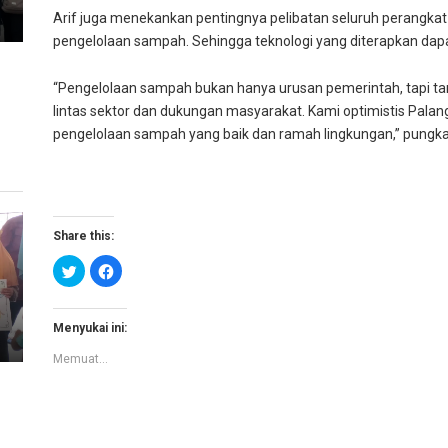
Arif juga menekankan pentingnya pelibatan seluruh perangkat 
pengelolaan sampah. Sehingga teknologi yang diterapkan dapat
“Pengelolaan sampah bukan hanya urusan pemerintah, tapi t
lintas sektor dan dukungan masyarakat. Kami optimistis Pala
pengelolaan sampah yang baik dan ramah lingkungan,” pungk
Share this:
K
K
l
l
i
i
k
k
u
u
n
n
Menyukai ini:
t
t
u
u
Memuat...
k
k
b
m
e
e
r
m
b
b
a
a
g
g
i
i