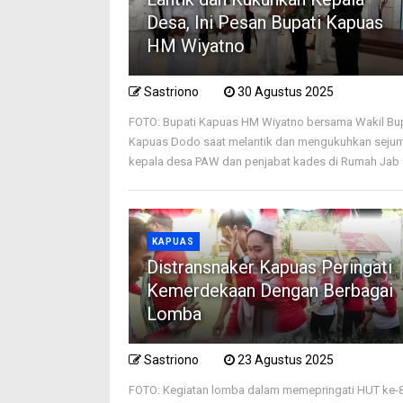
Desa, Ini Pesan Bupati Kapuas
HM Wiyatno
Sastriono
30 Agustus 2025
FOTO: Bupati Kapuas HM Wiyatno bersama Wakil Bu
Kapuas Dodo saat melantik dan mengukuhkan seju
kepala desa PAW dan penjabat kades di Rumah Jab .
KAPUAS
Distransnaker Kapuas Peringati
Kemerdekaan Dengan Berbagai
Lomba
Sastriono
23 Agustus 2025
FOTO: Kegiatan lomba dalam memepringati HUT ke-