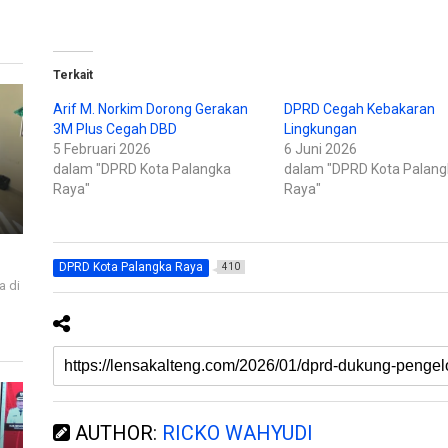
p
k
a
a
d
n
a
d
T
i
w
F
Terkait
i
a
t
c
t
e
Arif M. Norkim Dorong Gerakan
DPRD Cegah Kebakaran
e
b
3M Plus Cegah DBD
Lingkungan
r
o
(
o
5 Februari 2026
6 Juni 2026
M
k
e
(
dalam "DPRD Kota Palangka
dalam "DPRD Kota Palang
m
M
Raya"
Raya"
b
e
u
m
k
b
a
u
d
k
i
a
j
d
DPRD Kota Palangka Raya
410
e
i
a di
n
j
d
e
i
e
n
l
d
a
e
y
l
a
a
n
y
g
a
b
n
a
g
r
b
AUTHOR:
RICKO WAHYUDI
u
a
)
r