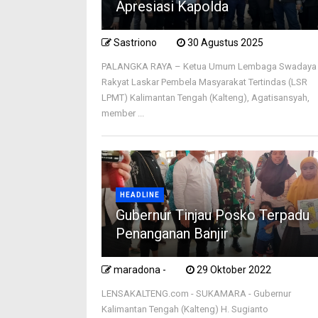
Apresiasi Kapolda
Sastriono
30 Agustus 2025
PALANGKA RAYA – Ketua Umum Lembaga Swadaya
Rakyat Laskar Pembela Masyarakat Tertindas (LSR
LPMT) Kalimantan Tengah (Kalteng), Agatisansyah,
member ...
HEADLINE
Gubernur Tinjau Posko Terpadu
Penanganan Banjir
maradona -
29 Oktober 2022
LENSAKALTENG.com - SUKAMARA - Gubernur
Kalimantan Tengah (Kalteng) H. Sugianto