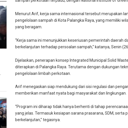
sampah perkotaan terpadu, dengan National Institute of Green
Menurut Arif, kerja sama internasional tersebut merupakan l
pengelolaan sampah di Kota Palangka Raya, yang memiliki wil
yang beragam.
“Kerja sama ini menunjukkan keseriusan pemerintah daerah da
berkelanjutan terhadap persoalan sampah,” katanya, Senin (2
Dijelaskan, penerapan konsep Integrated Municipal Solid Wa
diterapkan di Palangka Raya. Terutama dengan dukungan tekn
pengelolaan limbah perkotaan.
T
Arif menegaskan siap mendukung dari sisi regulasi dan peng
memberikan manfaat nyata bagi masyarakat dan lingkungan.
“Program ini diharap tidak hanya berhenti di tahap perencanaan
yang jelas. Termasuk kesiapan sarana prasarana, SDM, serta 
berkelanjutan,” tegasnya.