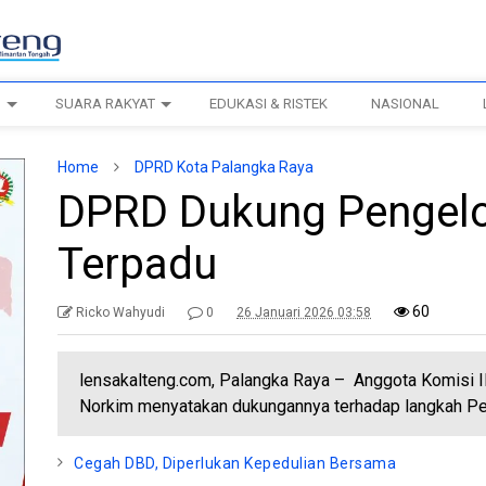
H
SUARA RAKYAT
EDUKASI & RISTEK
NASIONAL
Home
DPRD Kota Palangka Raya
DPRD Dukung Pengel
Terpadu
60
Ricko Wahyudi
0
26 Januari 2026 03:58
lensakalteng.com, Palangka Raya – Anggota Komisi I
Norkim menyatakan dukungannya terhadap langkah Pe
Cegah DBD, Diperlukan Kepedulian Bersama