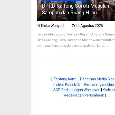
DPRD Kalteng Soroti Masalah
Sampah dan Ruang Hijau
Ricko Wahyudi
22 Agustus 2025
Lensakalteng.com, Palangka Raya –Anggota Komisi 
DPRD Kalteng, Hero Harapano Mandow menyoroti se
permasalahan pengelolaan sampah dan kuran ...
| Tentang Kami |
Pedoman Media Siber
| Etika Kode Etik |
Pemasangan Iklan 
|
SOP Perlindungan Wartawan
|
Kode et
Redaksi dan Perusahaan
|