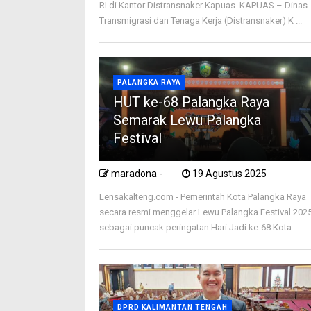
RI di Kantor Distransnaker Kapuas. KAPUAS – Dinas
Transmigrasi dan Tenaga Kerja (Distransnaker) K ...
PALANGKA RAYA
HUT ke-68 Palangka Raya
Semarak Lewu Palangka
Festival
maradona -
19 Agustus 2025
Lensakalteng.com - Pemerintah Kota Palangka Raya
secara resmi menggelar Lewu Palangka Festival 202
sebagai puncak peringatan Hari Jadi ke-68 Kota ...
DPRD KALIMANTAN TENGAH