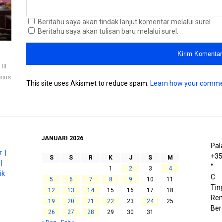
Beritahu saya akan tindak lanjut komentar melalui surel.
Beritahu saya akan tulisan baru melalui surel.
III
rius
This site uses Akismet to reduce spam.
Learn how your comme
JANUARI 2026
Pal
 |
+
3
S
S
R
K
J
S
M
|
°
1
2
3
4
ik
C
5
6
7
8
9
10
11
Tin
12
13
14
15
16
17
18
Ren
19
20
21
22
23
24
25
Be
26
27
28
29
30
31