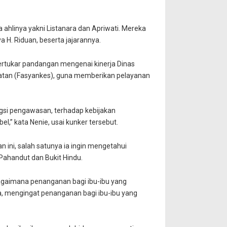
a ahlinya yakni Listanara dan Apriwati. Mereka
 H. Riduan, beserta jajarannya.
ertukar pandangan mengenai kinerja Dinas
atan (Fasyankes), guna memberikan pelayanan
ngsi pengawasan, terhadap kebijakan
l,” kata Nenie, usai kunker tersebut.
gan ini, salah satunya ia ingin mengetahui
Pahandut dan Bukit Hindu.
 bagaimana penanganan bagi ibu-ibu yang
, mengingat penanganan bagi ibu-ibu yang