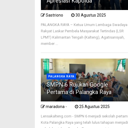
Apresiasi Kapolda
Sastriono
30 Agustus 2025
PALANGKA RAYA – Ketua Umum Lembaga Swadaya
Rakyat Laskar Pembela Masyarakat Tertindas (LSR
LPMT) Kalimantan Tengah (Kalteng), Agatisansyah,
member ...
PALANGKA RAYA
SMPN 6 Rujukan Google
Pertama di Palangka Raya
maradona -
25 Agustus 2025
Lensakalteng.com - SMPN 6 menjadi sekolah pertam
Kota Palangka Raya yang telah lulus tahapan menjad