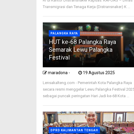
RI di Kantor Distransnaker Kapuas. KAPUAS – Dinas
Transmigrasi dan Tenaga Kerja (Distransnaker) K ...
PALANGKA RAYA
HUT ke-68 Palangka Raya
Semarak Lewu Palangka
Festival
maradona -
19 Agustus 2025
Lensakalteng.com - Pemerintah Kota Palangka Raya
secara resmi menggelar Lewu Palangka Festival 202
sebagai puncak peringatan Hari Jadi ke-68 Kota ...
DPRD KALIMANTAN TENGAH