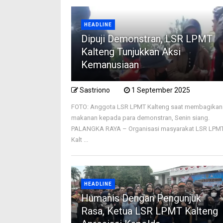
HEADLINE
Dipuji Demonstran, LSR LPMT
Kalteng Tunjukkan Aksi
Kemanusiaan
Sastriono
1 September 2025
FOTO: Anggota LSR LPMT Kalteng saat membagikan
makanan kepada para demonstran, Senin siang.
PALANGKA RAYA – Organisasi masyarakat LSR LPM
Kalt ...
HEADLINE
Humanis Dengan Pengunjuk
Rasa, Ketua LSR LPMT Kalteng