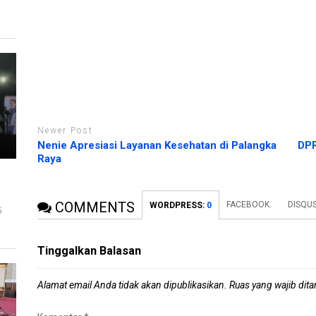
n
y
g
a
b
n
a
g
r
b
u
a
)
r
u
)
Newer Post
Nenie Apresiasi Layanan Kesehatan di Palangka
DPR
Raya
COMMENTS
FACEBOOK:
DISQUS
WORDPRESS:
0
5
Tinggalkan Balasan
Alamat email Anda tidak akan dipublikasikan.
Ruas yang wajib dit