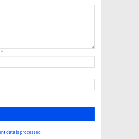
l
*
nt data is processed
.