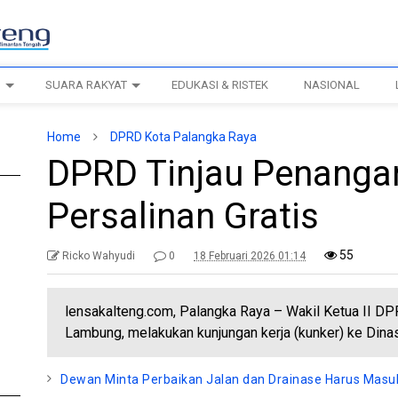
H
SUARA RAKYAT
EDUKASI & RISTEK
NASIONAL
Home
DPRD Kota Palangka Raya
DPRD Tinjau Penanga
Persalinan Gratis
55
Ricko Wahyudi
0
18 Februari 2026 01:14
lensakalteng.com, Palangka Raya – Wakil Ketua II DP
Lambung, melakukan kunjungan kerja (kunker) ke Din
Dewan Minta Perbaikan Jalan dan Drainase Harus Mas