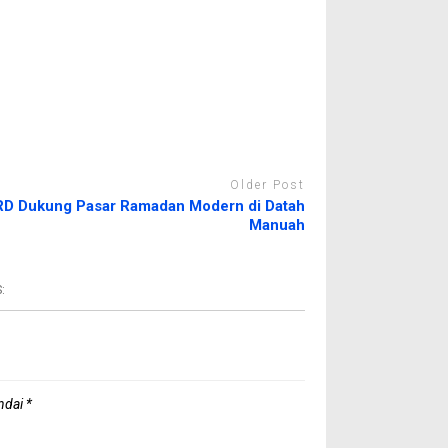
Older Post
D Dukung Pasar Ramadan Modern di Datah
Manuah
:
andai
*