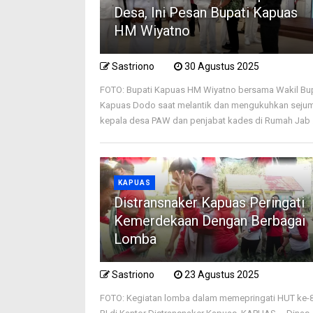
Desa, Ini Pesan Bupati Kapuas
HM Wiyatno
Sastriono
30 Agustus 2025
FOTO: Bupati Kapuas HM Wiyatno bersama Wakil Bu
Kapuas Dodo saat melantik dan mengukuhkan seju
kepala desa PAW dan penjabat kades di Rumah Jab .
KAPUAS
Distransnaker Kapuas Peringati
Kemerdekaan Dengan Berbagai
Lomba
Sastriono
23 Agustus 2025
FOTO: Kegiatan lomba dalam memepringati HUT ke-