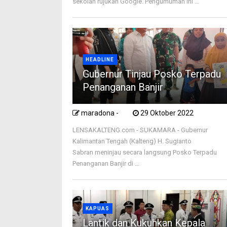
sekolah rujukan Google. Pengumuman ini ...
HEADLINE
Gubernur Tinjau Posko Terpadu
Penanganan Banjir
maradona -
29 Oktober 2022
LENSAKALTENG.com - SUKAMARA - Gubernur
Kalimantan Tengah (Kalteng) H. Sugianto
Sabran meninjau secara langsung Posko Terpadu
Penanganan Banjir di ...
KAPUAS
Lantik dan Kukuhkan Kepala