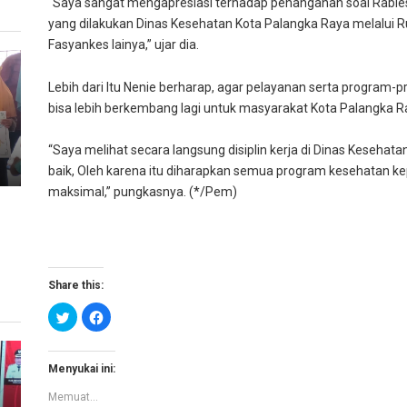
“Saya sangat mengapresiasi terhadap penanganan soal Rabies 
yang dilakukan Dinas Kesehatan Kota Palangka Raya melalui
Fasyankes lainya,” ujar dia.
Lebih dari Itu Nenie berharap, agar pelayanan serta program-
bisa lebih berkembang lagi untuk masyarakat Kota Palangka R
“Saya melihat secara langsung disiplin kerja di Dinas Kesehat
baik, Oleh karena itu diharapkan semua program kesehatan k
maksimal,” pungkasnya. (*/Pem)
Share this:
K
K
l
l
i
i
k
k
u
u
n
n
Menyukai ini:
t
t
u
u
Memuat...
k
k