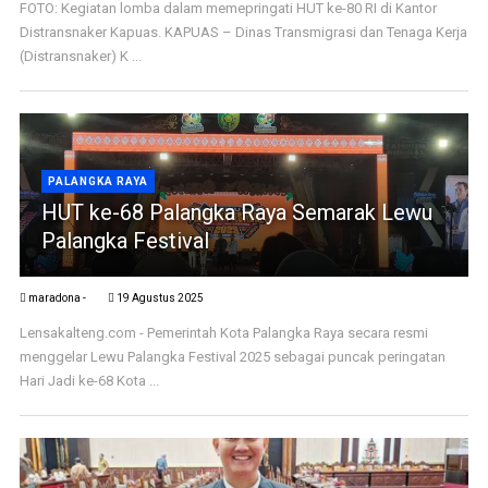
FOTO: Kegiatan lomba dalam memepringati HUT ke-80 RI di Kantor
Distransnaker Kapuas. KAPUAS – Dinas Transmigrasi dan Tenaga Kerja
(Distransnaker) K ...
PALANGKA RAYA
HUT ke-68 Palangka Raya Semarak Lewu
Palangka Festival
maradona -
19 Agustus 2025
Lensakalteng.com - Pemerintah Kota Palangka Raya secara resmi
menggelar Lewu Palangka Festival 2025 sebagai puncak peringatan
Hari Jadi ke-68 Kota ...