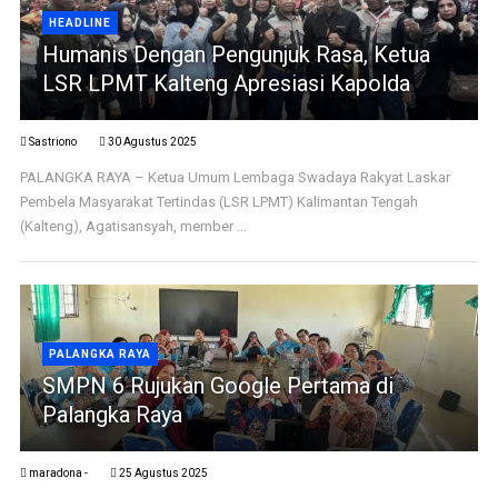
HEADLINE
Humanis Dengan Pengunjuk Rasa, Ketua
LSR LPMT Kalteng Apresiasi Kapolda
Sastriono
30 Agustus 2025
PALANGKA RAYA – Ketua Umum Lembaga Swadaya Rakyat Laskar
Pembela Masyarakat Tertindas (LSR LPMT) Kalimantan Tengah
(Kalteng), Agatisansyah, member ...
PALANGKA RAYA
SMPN 6 Rujukan Google Pertama di
Palangka Raya
maradona -
25 Agustus 2025