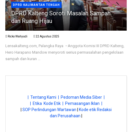
DPRD KALIMANTAN TENGAH
DPRD Kalteng Soroti Masalah Sampah
dan Ruang Hijau
Ricko Wahyudi
22 Agustus 2025
Lensakalteng.com, Palangka Raya –Anggota Komisi III DPRD Kalteng,
Hero Harapano Mandow menyoroti serius permasalahan pengelolaan
sampah dan kuran ...
| Tentang Kami |
Pedoman Media Siber |
| Etika Kode Etik |
Pemasangan Iklan |
|
SOP Perlindungan Wartawan
|
Kode etik Redaksi
dan Perusahaan
|