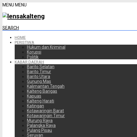
MENU
MENU
SEARCH
HOME
PERISTIWA
Hukum dan Kriminal
Korupsi
Politik
KABAR DAERAH
Barito Selatan
Barito Timur
Barito Utara
Gunung Mas
Kalimantan Tengah
Kalteng Barigas
Kapuas
Kalteng Harati
Katingan
Kotawaringin Barat
Kotawaringin Timur
Murung Raya
Palangka Raya
Pulang Pisau
Seruyan