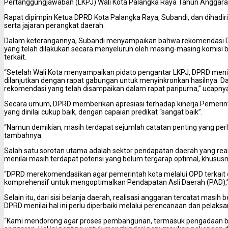
Pertanggungjawaban (LKPJ) Wali Kota Palangka Raya Tahun Anggara
Rapat dipimpin Ketua DPRD Kota Palangka Raya, Subandi, dan dihadiri
serta jajaran perangkat daerah.
Dalam keterangannya, Subandi menyampaikan bahwa rekomendasi D
yang telah dilakukan secara menyeluruh oleh masing-masing komisi 
terkait.
“Setelah Wali Kota menyampaikan pidato pengantar LKPJ, DPRD menind
dilanjutkan dengan rapat gabungan untuk menyinkronkan hasilnya. D
rekomendasi yang telah disampaikan dalam rapat paripurna,” ucapny
Secara umum, DPRD memberikan apresiasi terhadap kinerja Pemerin
yang dinilai cukup baik, dengan capaian predikat “sangat baik”.
“Namun demikian, masih terdapat sejumlah catatan penting yang perl
tambahnya.
Salah satu sorotan utama adalah sektor pendapatan daerah yang real
menilai masih terdapat potensi yang belum tergarap optimal, khususny
“DPRD merekomendasikan agar pemerintah kota melalui OPD terkait 
komprehensif untuk mengoptimalkan Pendapatan Asli Daerah (PAD),” 
Selain itu, dari sisi belanja daerah, realisasi anggaran tercatat masih
DPRD menilai hal ini perlu diperbaiki melalui perencanaan dan pelaksa
“Kami mendorong agar proses pembangunan, termasuk pengadaan bara