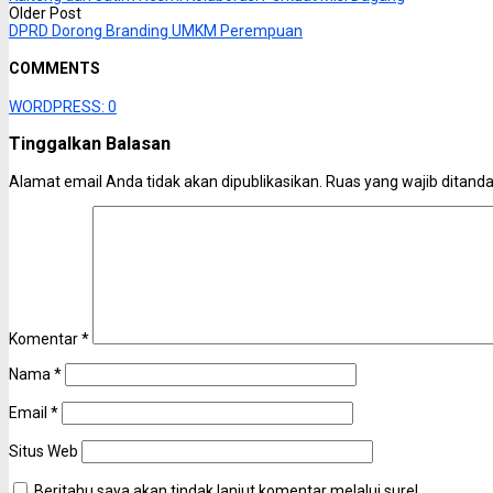
Older Post
DPRD Dorong Branding UMKM Perempuan
COMMENTS
WORDPRESS:
0
Tinggalkan Balasan
Alamat email Anda tidak akan dipublikasikan.
Ruas yang wajib ditand
Komentar
*
Nama
*
Email
*
Situs Web
Beritahu saya akan tindak lanjut komentar melalui surel.