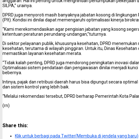
anggaran. Hal ini penting untuk menghindari penumpukan pekerjaan d
SILPA,” urainya.
DPRD juga menyoroti masih banyaknya jabatan kosong di lingkungan P
(Plt). Kondisi ini dinilai dapat memengaruhi optimalisasi kinerja birokras
“Kami merekomendasikan agar pengisian jabatan yang kosong seger
ketentuan peraturan perundang-undangan,”tuturnya.
Di sektor pelayanan publik, khususnya kesehatan, DPRD menemukan 
kesehatan, terutama di wilayah pinggiran. Untuk itu, Dinas Kesehata
memastikan layanan kesehatan merata.
“Tidak kalah penting, DPRD juga mendorong peningkatan inovasi dalam
Optimalisasi sistem pendataan dan pengawasan dinilai menjadi kunci 
bebernya.
Intinya, pajak dan retribusi daerah harus bisa dipungut secara optimal s
dan sistem kontrol yang lebih baik.
“Melalui rekomendasi tersebut, DPRD berharap Pemerintah Kota Pal
(rn)
Share this:
Klik untuk berbagi pada Twitter(Membuka di jendela yang baru)