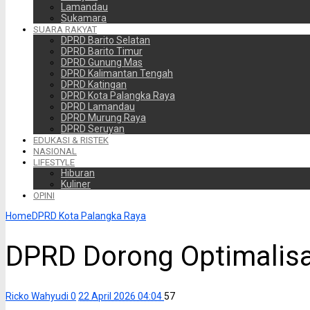
Lamandau
Sukamara
SUARA RAKYAT
DPRD Barito Selatan
DPRD Barito Timur
DPRD Gunung Mas
DPRD Kalimantan Tengah
DPRD Katingan
DPRD Kota Palangka Raya
DPRD Lamandau
DPRD Murung Raya
DPRD Seruyan
EDUKASI & RISTEK
NASIONAL
LIFESTYLE
Hiburan
Kuliner
OPINI
Home
DPRD Kota Palangka Raya
DPRD Dorong Optimalis
Ricko Wahyudi
0
22 April 2026 04:04
57