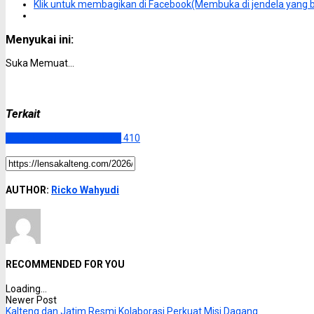
Klik untuk membagikan di Facebook(Membuka di jendela yang 
Menyukai ini:
Suka
Memuat...
Terkait
DPRD Kota Palangka Raya
410
AUTHOR:
Ricko Wahyudi
RECOMMENDED FOR YOU
Loading...
Newer Post
Kalteng dan Jatim Resmi Kolaborasi Perkuat Misi Dagang