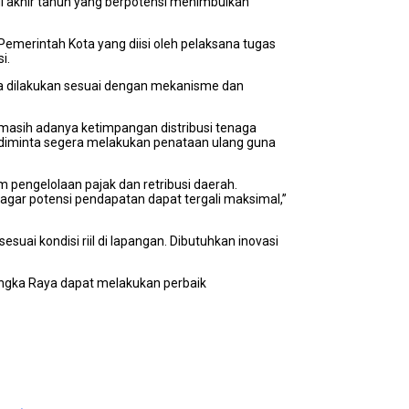
i akhir tahun yang berpotensi menimbulkan
emerintah Kota yang diisi oleh pelaksana tugas
i.
a dilakukan sesuai dengan mekanisme dan
masih adanya ketimpangan distribusi tenaga
n diminta segera melakukan penataan ulang guna
 pengelolaan pajak dan retribusi daerah.
agar potensi pendapatan dapat tergali maksimal,”
esuai kondisi riil di lapangan. Dibutuhkan inovasi
angka Raya dapat melakukan perbaik