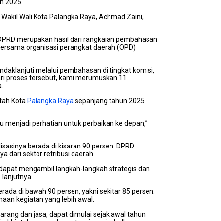
n 2025.
 Wakil Wali Kota Palangka Raya, Achmad Zaini,
PRD merupakan hasil dari rangkaian pembahasan
bersama organisasi perangkat daerah (OPD)
aklanjuti melalui pembahasan di tingkat komisi,
ari proses tersebut, kami merumuskan 11
a.
tah Kota
Palangka Raya
sepanjang tahun 2025
u menjadi perhatian untuk perbaikan ke depan,”
isasinya berada di kisaran 90 persen. DPRD
a dari sektor retribusi daerah.
dapat mengambil langkah-langkah strategis dan
lanjutnya.
 berada di bawah 90 persen, yakni sekitar 85 persen.
naan kegiatan yang lebih awal.
ng dan jasa, dapat dimulai sejak awal tahun