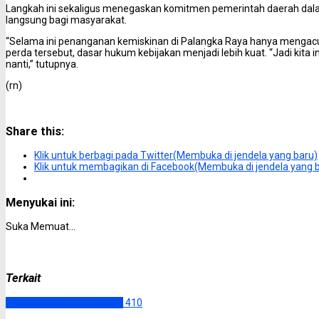
Langkah ini sekaligus menegaskan komitmen pemerintah daerah da
langsung bagi masyarakat.
“Selama ini penanganan kemiskinan di Palangka Raya hanya mengacu
perda tersebut, dasar hukum kebijakan menjadi lebih kuat. “Jadi kita i
nanti,” tutupnya.
(rn)
Share this:
Klik untuk berbagi pada Twitter(Membuka di jendela yang baru)
Klik untuk membagikan di Facebook(Membuka di jendela yang 
Menyukai ini:
Suka
Memuat...
Terkait
DPRD Kota Palangka Raya
410