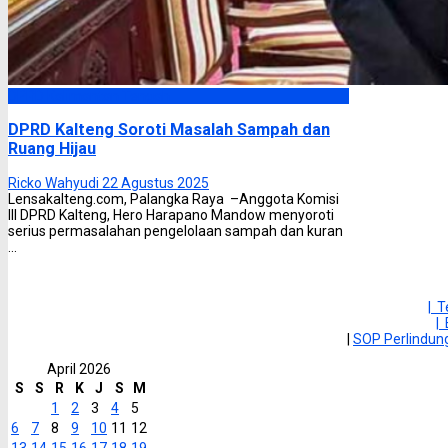
DPRD Kalimantan Tengah
DPRD Kalteng Soroti Masalah Sampah dan
Ruang Hijau
Ricko Wahyudi
22 Agustus 2025
Lensakalteng.com, Palangka Raya –Anggota Komisi
III DPRD Kalteng, Hero Harapano Mandow menyoroti
serius permasalahan pengelolaan sampah dan kuran
...
| 
|
|
SOP Perlindu
April 2026
S
S
R
K
J
S
M
1
2
3
4
5
6
7
8
9
10
11
12
13
14
15
16
17
18
19