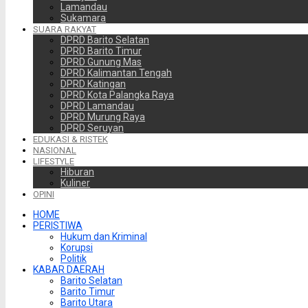
Lamandau
Sukamara
SUARA RAKYAT
DPRD Barito Selatan
DPRD Barito Timur
DPRD Gunung Mas
DPRD Kalimantan Tengah
DPRD Katingan
DPRD Kota Palangka Raya
DPRD Lamandau
DPRD Murung Raya
DPRD Seruyan
EDUKASI & RISTEK
NASIONAL
LIFESTYLE
Hiburan
Kuliner
OPINI
HOME
PERISTIWA
Hukum dan Kriminal
Korupsi
Politik
KABAR DAERAH
Barito Selatan
Barito Timur
Barito Utara