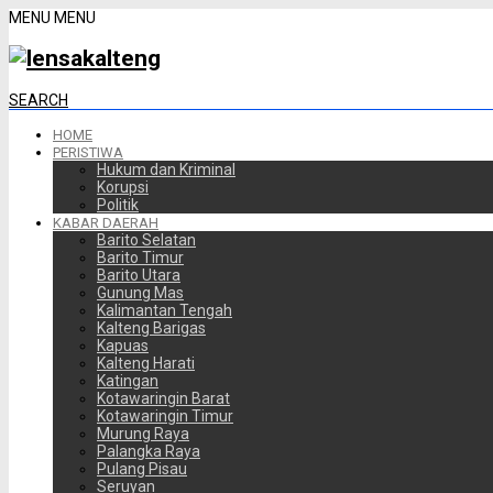
MENU
MENU
SEARCH
HOME
PERISTIWA
Hukum dan Kriminal
Korupsi
Politik
KABAR DAERAH
Barito Selatan
Barito Timur
Barito Utara
Gunung Mas
Kalimantan Tengah
Kalteng Barigas
Kapuas
Kalteng Harati
Katingan
Kotawaringin Barat
Kotawaringin Timur
Murung Raya
Palangka Raya
Pulang Pisau
Seruyan