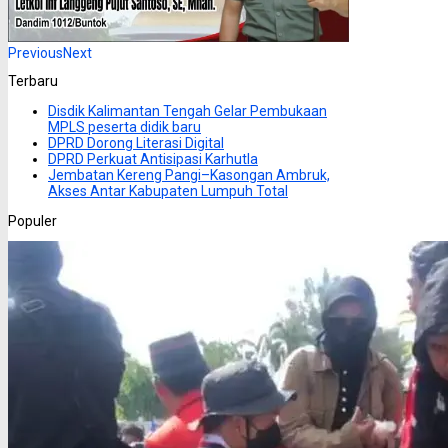
Previous
Next
Terbaru
Disdik Kalimantan Tengah Gelar Pembukaan
MPLS peserta didik baru
DPRD Dorong Literasi Digital
DPRD Perkuat Antisipasi Karhutla
Jembatan Kereng Pangi–Kasongan Ambruk,
Akses Antar Kabupaten Lumpuh Total
Populer