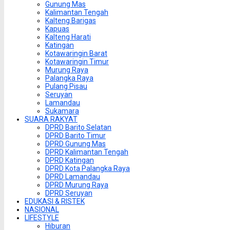
Gunung Mas
Kalimantan Tengah
Kalteng Barigas
Kapuas
Kalteng Harati
Katingan
Kotawaringin Barat
Kotawaringin Timur
Murung Raya
Palangka Raya
Pulang Pisau
Seruyan
Lamandau
Sukamara
SUARA RAKYAT
DPRD Barito Selatan
DPRD Barito Timur
DPRD Gunung Mas
DPRD Kalimantan Tengah
DPRD Katingan
DPRD Kota Palangka Raya
DPRD Lamandau
DPRD Murung Raya
DPRD Seruyan
EDUKASI & RISTEK
NASIONAL
LIFESTYLE
Hiburan