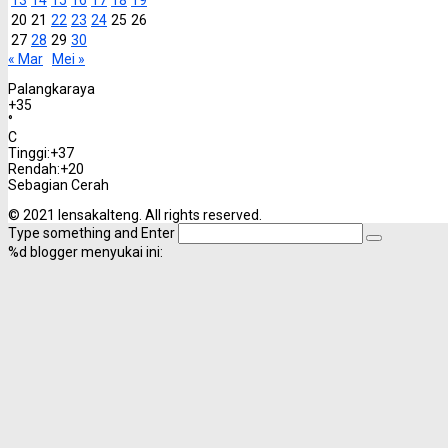
20
21
22
23
24
25
26
27
28
29
30
« Mar
Mei »
Palangkaraya
+
35
°
C
Tinggi:
+
37
Rendah:
+
20
Sebagian Cerah
© 2021 lensakalteng. All rights reserved.
Type something and Enter
%d
blogger menyukai ini: