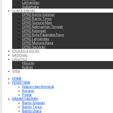
Lamandau
Sukamara
SUARA RAKYAT
DPRD Barito Selatan
DPRD Barito Timur
DPRD Gunung Mas
DPRD Kalimantan Tengah
DPRD Katingan
DPRD Kota Palangka Raya
DPRD Lamandau
DPRD Murung Raya
DPRD Seruyan
EDUKASI & RISTEK
NASIONAL
LIFESTYLE
Hiburan
Kuliner
OPINI
HOME
PERISTIWA
Hukum dan Kriminal
Korupsi
Politik
KABAR DAERAH
Barito Selatan
Barito Timur
Barito Utara