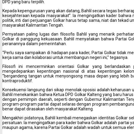
DPD yang baru terpilih.
Kepada kepengurusan yang akan datang, Bahlil secara tegas berhar
kesejahteraan kepada masyarakat”. Ia mengingatkan kader bahwa 
politik, inti dari perjuangan Golkar harus tetap sama, niat dan tek
masyarakat Kalimantan Tengah.
Pernyataan paling lugas dan filosofis Bahlil yang menarik perhati
Golkar di panggung kekuasaan. Bahlil menyatakan bahwa Partai Gol
peranannya dalam pemerintahan.
“Perlu saya sampaikan di hadapan para kader, Partai Golkar tidak m
kerja sama dan kolaborasi untuk membangun negeri ini,” tegasnya.
Filosofi ini mencerminkan orientasi Golkar yang berlandaska
mengedepankan kepentingan nasional di atas kepentingan kelo
“bergandeng tangan untuk menyongsong masa depan yang lebih baik
kontraproduktif.
Konsekuensi langsung dari sikap menolak oposisi adalah keharusan un
Bahlil menekankan bahwa Ketua DPD Golkar Kalteng yang baru harus
dengan pemimpin daerah, seperti dengan Gubernur Kalimantan Teng
program-program partai dapat selaras dengan program pembanguna
benar dapat dirasakan oleh masyarakat Kalteng.
Mengakhiri pidatonya, Bahlil kembali menegaskan identitas Golkar se
persatuan. Ia mengingatkan para kader bahwa Golkar adalah partai y
maupun agama, karena Partai Golkar adalah wadah untuk semua el