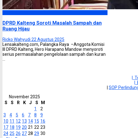
DPRD Kalimantan Tengah
DPRD Kalteng Soroti Masalah Sampah dan
Ruang Hijau
Ricko Wahyudi
22 Agustus 2025
Lensakalteng.com, Palangka Raya –Anggota Komisi
III DPRD Kalteng, Hero Harapano Mandow menyoroti
serius permasalahan pengelolaan sampah dan kuran
...
| 
|
|
SOP Perlindu
November 2025
S
S
R
K
J
S
M
1
2
3
4
5
6
7
8
9
10
11
12
13
14
15
16
17
18
19
20
21
22
23
24
25
26
27
28
29
30