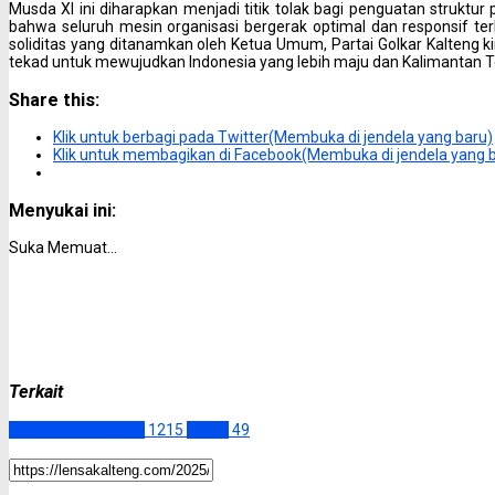
Musda XI ini diharapkan menjadi titik tolak bagi penguatan struktur
bahwa seluruh mesin organisasi bergerak optimal dan responsif 
soliditas yang ditanamkan oleh Ketua Umum, Partai Golkar Kalteng ki
tekad untuk mewujudkan Indonesia yang lebih maju dan Kalimantan Te
Share this:
Klik untuk berbagi pada Twitter(Membuka di jendela yang baru)
Klik untuk membagikan di Facebook(Membuka di jendela yang 
Menyukai ini:
Suka
Memuat...
Terkait
Kalimantan Tengah
1215
Politik
49