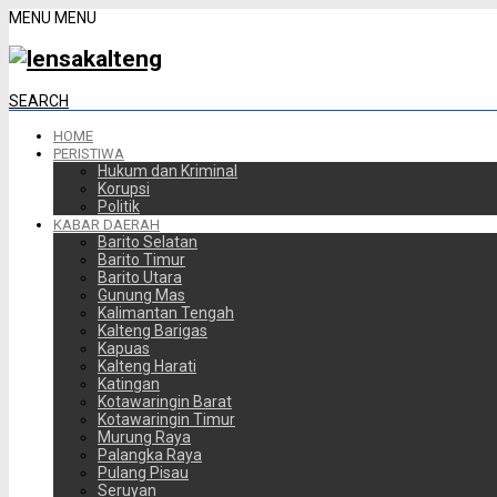
MENU
MENU
SEARCH
HOME
PERISTIWA
Hukum dan Kriminal
Korupsi
Politik
KABAR DAERAH
Barito Selatan
Barito Timur
Barito Utara
Gunung Mas
Kalimantan Tengah
Kalteng Barigas
Kapuas
Kalteng Harati
Katingan
Kotawaringin Barat
Kotawaringin Timur
Murung Raya
Palangka Raya
Pulang Pisau
Seruyan