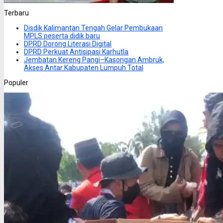
Terbaru
Disdik Kalimantan Tengah Gelar Pembukaan
MPLS peserta didik baru
DPRD Dorong Literasi Digital
DPRD Perkuat Antisipasi Karhutla
Jembatan Kereng Pangi–Kasongan Ambruk,
Akses Antar Kabupaten Lumpuh Total
Populer