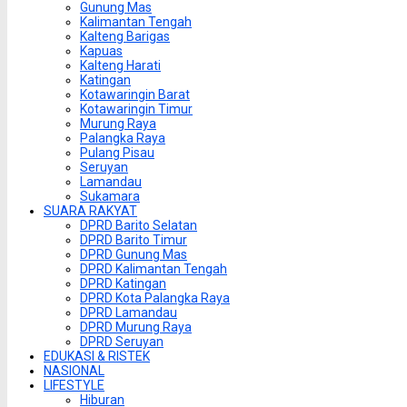
Gunung Mas
Kalimantan Tengah
Kalteng Barigas
Kapuas
Kalteng Harati
Katingan
Kotawaringin Barat
Kotawaringin Timur
Murung Raya
Palangka Raya
Pulang Pisau
Seruyan
Lamandau
Sukamara
SUARA RAKYAT
DPRD Barito Selatan
DPRD Barito Timur
DPRD Gunung Mas
DPRD Kalimantan Tengah
DPRD Katingan
DPRD Kota Palangka Raya
DPRD Lamandau
DPRD Murung Raya
DPRD Seruyan
EDUKASI & RISTEK
NASIONAL
LIFESTYLE
Hiburan