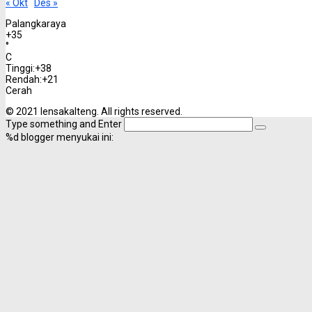
« Okt
Des »
Palangkaraya
+
35
°
C
Tinggi:
+
38
Rendah:
+
21
Cerah
© 2021 lensakalteng. All rights reserved.
Type something and Enter
%d
blogger menyukai ini: