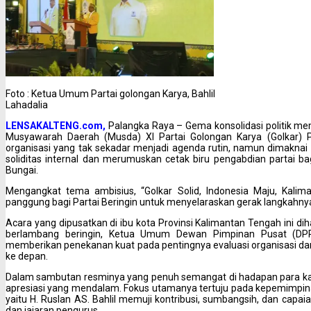
Foto : Ketua Umum Partai golongan Karya, Bahlil
Lahadalia
LENSAKALTENG.com,
Palangka Raya – Gema konsolidasi politik me
Musyawarah Daerah (Musda) XI Partai Golongan Karya (Golkar) P
organisasi yang tak sekadar menjadi agenda rutin, namun dimakn
soliditas internal dan merumuskan cetak biru pengabdian partai 
Bungai.
Mengangkat tema ambisius, “Golkar Solid, Indonesia Maju, Kalima
panggung bagi Partai Beringin untuk menyelaraskan gerak langkahnya 
Acara yang dipusatkan di ibu kota Provinsi Kalimantan Tengah ini dih
berlambang beringin, Ketua Umum Dewan Pimpinan Pusat (DPP) P
memberikan penekanan kuat pada pentingnya evaluasi organisasi d
ke depan.
Dalam sambutan resminya yang penuh semangat di hadapan para kad
apresiasi yang mendalam. Fokus utamanya tertuju pada kepemimpin
yaitu H. Ruslan AS. Bahlil memuji kontribusi, sumbangsih, dan capai
dan jajaran pengurus.