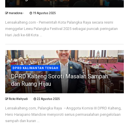
maradona -
19 Agustus 2025
Lensakalteng.com - Pemerintah Kota Palangka Raya secara resmi
menggelar Lewu Palangka Festival 2025 sebagai puncak peringatan
Hari Jadi ke-68 Kota ...
DPRD KALIMANTAN TENGAH
DPRD Kalteng Soroti Masalah Sampah
dan Ruang Hijau
Ricko Wahyudi
22 Agustus 2025
Lensakalteng.com, Palangka Raya –Anggota Komisi III DPRD Kalteng,
Hero Harapano Mandow menyoroti serius permasalahan pengelolaan
sampah dan kuran ...