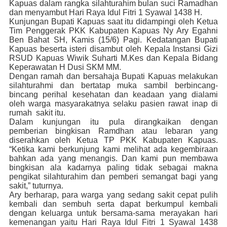
Kapuas dalam rangka silahturahim bulan suci Ramadhan
dan menyambut Hari Raya Idul Fitri 1 Syawal 1438 H.
Kunjungan Bupati Kapuas saat itu didampingi oleh Ketua
Tim Penggerak PKK Kabupaten Kapuas Ny Ary Egahni
Ben Bahat SH, Kamis (15/6) Pagi. Kedatangan Bupati
Kapuas beserta isteri disambut oleh Kepala Instansi Gizi
RSUD Kapuas Wiwik Suharti M.Kes dan Kepala Bidang
Keperawatan H Dusi SKM MM.
Dengan ramah dan bersahaja Bupati Kapuas melakukan
silahturahmi dan bertatap muka sambil berbincang-
bincang perihal kesehatan dan keadaan yang dialami
oleh warga masyarakatnya selaku pasien rawat inap di
rumah sakit itu.
Dalam kunjungan itu pula dirangkaikan dengan
pemberian bingkisan Ramdhan atau lebaran yang
diserahkan oleh Ketua TP PKK Kabupaten Kapuas.
“Ketika kami berkunjung kami melihat ada kegembiraan
bahkan ada yang menangis. Dan kami pun membawa
bingkisan ala kadarnya paling tidak sebagai makna
pengikat silahturahim dan pemberi semangat bagi yang
sakit,” tuturnya.
Ary berharap, para warga yang sedang sakit cepat pulih
kembali dan sembuh serta dapat berkumpul kembali
dengan keluarga untuk bersama-sama merayakan hari
kemenangan yaitu Hari Raya Idul Fitri 1 Syawal 1438