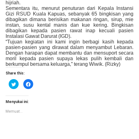
hijriah.
Sementara itu, menurut penuturan dari Kepala Instansi
Gizi RSUD Kuala Kapuas, sebanyak 65 bingkisan yang
dibagikan dimana berisikan makanan ringan, sirup, mie
instan, susu kental manis dan kue kering. Bingkisan
dibagikan kepada pasien rawat inap kecuali pasien
Instalasi Gawat Darurat (IGD).
“Tujuan kegiatan ini kami ingin berbagi kasih kepada
pasien-pasien yang dirawat dalam menyambut Lebaran.
Dengan harapan dapat membantu dan mensuport secara
moril kepada pasien supaya lekas pulih kembali dan
berkumpul bersama keluarga,” terang Wiwik. (Rizky)
Share this:
K
K
l
l
i
i
k
k
u
u
n
n
Menyukai ini:
t
t
u
u
Memuat...
k
k
b
m
e
e
r
m
b
b
a
a
g
g
i
i