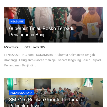
HEADLINE
Gubernur Tinjau Posko Terpadu
Penanganan Banjir
maradona -
29 Oktober 2022
LENSAKALTENG.com - SUKAMARA - Gubernur Kalimantan Tengah
(Kalteng) H. Sugianto Sabran meninjau secara langsung Posko Terpadu
Penanganan Banjir di ...
PALANGKA RAYA
SMPN 6 Rujukan Google Pertama di
Palangka Raya