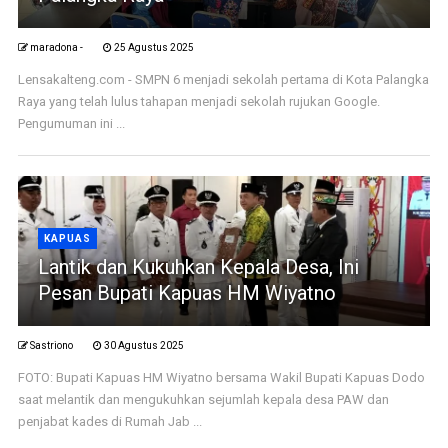
maradona -
25 Agustus 2025
Lensakalteng.com - SMPN 6 menjadi sekolah pertama di Kota Palangka
Raya yang telah lulus tahapan menjadi sekolah rujukan Google.
Pengumuman ini ...
KAPUAS
Lantik dan Kukuhkan Kepala Desa, Ini
Pesan Bupati Kapuas HM Wiyatno
Sastriono
30 Agustus 2025
FOTO: Bupati Kapuas HM Wiyatno bersama Wakil Bupati Kapuas Dodo
saat melantik dan mengukuhkan sejumlah kepala desa PAW dan
penjabat kades di Rumah Jab ...