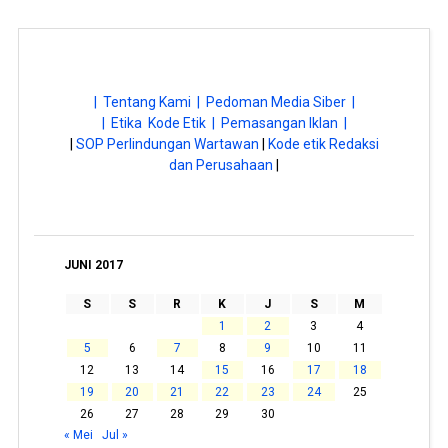
| Tentang Kami |
Pedoman Media Siber |
| Etika Kode Etik |
Pemasangan Iklan |
|
SOP Perlindungan Wartawan
|
Kode etik Redaksi
dan Perusahaan
|
JUNI 2017
S
S
R
K
J
S
M
1
2
3
4
5
6
7
8
9
10
11
12
13
14
15
16
17
18
19
20
21
22
23
24
25
26
27
28
29
30
« Mei
Jul »