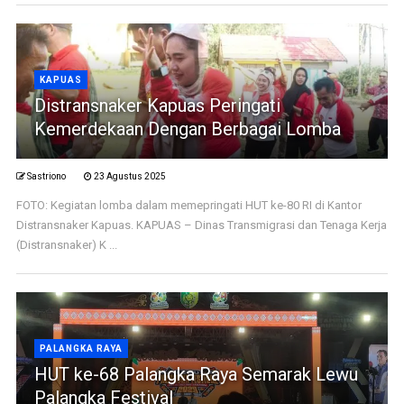
KAPUAS
Distransnaker Kapuas Peringati
Kemerdekaan Dengan Berbagai Lomba
Sastriono
23 Agustus 2025
FOTO: Kegiatan lomba dalam memepringati HUT ke-80 RI di Kantor
Distransnaker Kapuas. KAPUAS – Dinas Transmigrasi dan Tenaga Kerja
(Distransnaker) K ...
PALANGKA RAYA
HUT ke-68 Palangka Raya Semarak Lewu
Palangka Festival