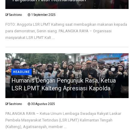
Sastriono
1 September 2025
FOTO: Anggota LSR LPMT Kalteng saat membagikan makanan kepada
para demonstran, Senin siang. PALANGKA RAYA – Organisasi
masyarakat LSR LPMT Kalt ...
HEADLINE
Humanis Dengan Pengunjuk Rasa, Ketua
LSR LPMT Kalteng Apresiasi Kapolda
Sastriono
30 Agustus 2025
PALANGKA RAYA – Ketua Umum Lembaga Swadaya Rakyat Laskar
Pembela Masyarakat Tertindas (LSR LPMT) Kalimantan Tengah
(Kalteng), Agatisansyah, member ...