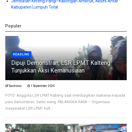
Jembatan Kereng Pangi–Kasongan Ambruk, Akses Antar
Kabupaten Lumpuh Total
Populer
HEADLINE
Dipuji Demonstran, LSR LPMT Kalteng
Tunjukkan Aksi Kemanusiaan
Sastriono
1 September 2025
FOTO: Anggota LSR LPMT Kalteng saat membagikan makanan kepada
para demonstran, Senin siang. PALANGKA RAYA – Organisasi
masyarakat LSR LPMT Kalt ...