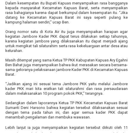
Dalam kesempatan itu Bupati Kapuas menyampaikan rasa bangganya
kepada masyarakat Kecamatan Kapuas Barat, serta menyampaikan
rasa bahagianya karena dapat berkumpul dalam kesempatan itu. “Jika
datang ke Kecamatan Kapuas Barat ini saya seperti pulang ke
kampung halaman sendiri,” ucap Ben.
Orang nomor satu di Kota Air itu juga menyampaikan harapan agar
kegiatan Jambore Kader PKK dapat terus dilakukan setiap tahunnya,
karena kegiatan jambore yang dilaksanakan itu dapat menjadi ajang
untuk mengikat tali silaturahim serta rasa kekeluargaan antar desa atau
kelurahan.
Masih ditempat yang sama Ketua TP PKK Kabupaten Kapuas Ary Egahni
Ben Bahat juga menyampaikan bahwa ikut merasakan secara bersama-
sama geloranya pelaksanaan jambore Kader PKK di Kecamatan Kapuas
Barat.
“Jadikan ajang ini sesuai tema Jambore PKK yaitu melalui Jambore
kader PKK mari kita eratkan tali silaturahmi dan rasa persaudaraan
dalam melaksanakan 10 program pokok PKK,” terangnya.
Sedangkan dalam laporannya Ketua TP PKK Kecamatan Kapuas Barat
Sumanti Deni Harsono bahwa kegiatan tersebut dilaksanakan sesuai
dengan tema pada tahun ini, dan agar semua kader PKK dapat
menambah pengalaman dan membuka wawasan.
Lebih lanjut ia juga menyampaikan kegiatan tersebut diikuti oleh 11