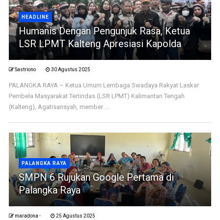
HEADLINE
Humanis Dengan Pengunjuk Rasa, Ketua
LSR LPMT Kalteng Apresiasi Kapolda
Sastriono
30 Agustus 2025
PALANGKA RAYA – Ketua Umum Lembaga Swadaya Rakyat Laskar
Pembela Masyarakat Tertindas (LSR LPMT) Kalimantan Tengah
(Kalteng), Agatisansyah, member ...
PALANGKA RAYA
SMPN 6 Rujukan Google Pertama di
Palangka Raya
maradona -
25 Agustus 2025