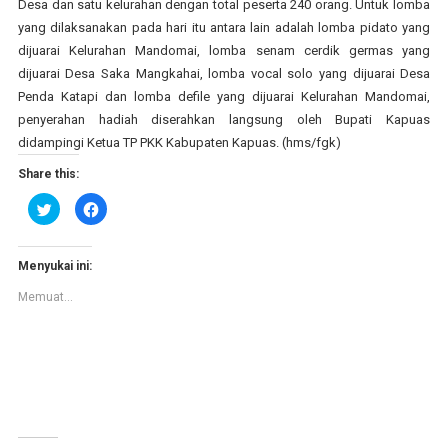
Desa dan satu kelurahan dengan total peserta 240 orang. Untuk lomba
yang dilaksanakan pada hari itu antara lain adalah lomba pidato yang
dijuarai Kelurahan Mandomai, lomba senam cerdik germas yang
dijuarai Desa Saka Mangkahai, lomba vocal solo yang dijuarai Desa
Penda Katapi dan lomba defile yang dijuarai Kelurahan Mandomai,
penyerahan hadiah diserahkan langsung oleh Bupati Kapuas
didampingi Ketua TP PKK Kabupaten Kapuas. (hms/fgk)
Share this:
K
K
l
l
i
i
k
k
u
u
n
n
Menyukai ini:
t
t
u
u
Memuat...
k
k
b
m
e
e
r
m
b
b
a
a
g
g
i
i
p
k
a
a
d
n
a
d
T
i