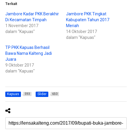
w
F
Terkait
i
a
t
c
t
e
Jambore Kadar PKK Berakhir
Jambore PKK Tingkat
e
b
Di Kecamatan Timpah
Kabupaten Tahun 2017
r
o
(
o
1 November 2017
Meriah
M
k
e
(
dalam "Kapuas"
14 Oktober 2017
m
M
dalam "Kapuas"
b
e
u
m
k
b
TP PKK Kapuas Berhasil
a
u
d
k
Bawa Nama Kalteng Jadi
i
a
Juara
j
d
e
i
9 Oktober 2017
n
j
d
e
dalam "Kapuas"
e
n
l
d
a
e
y
l
a
a
n
y
Kapuas
Slider
g
593
a
650
b
n
a
g
r
b
u
a
)
r
u
)