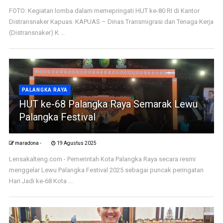
FOTO: Kegiatan lomba dalam memepringati HUT ke-80 RI di Kantor
Distransnaker Kapuas. KAPUAS – Dinas Transmigrasi dan Tenaga Kerja
(Distransnaker) K ...
PALANGKA RAYA
HUT ke-68 Palangka Raya Semarak Lewu
Palangka Festival
maradona -
19 Agustus 2025
Lensakalteng.com - Pemerintah Kota Palangka Raya secara resmi
menggelar Lewu Palangka Festival 2025 sebagai puncak peringatan
Hari Jadi ke-68 Kota ...