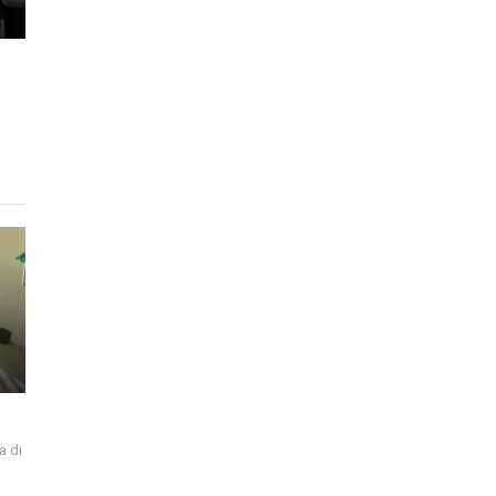
a di
i