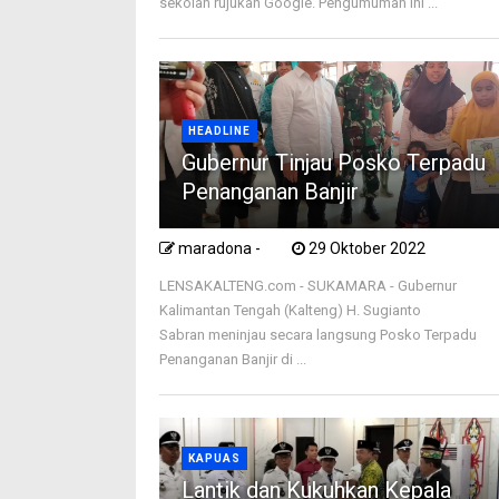
sekolah rujukan Google. Pengumuman ini ...
HEADLINE
Gubernur Tinjau Posko Terpadu
Penanganan Banjir
maradona -
29 Oktober 2022
LENSAKALTENG.com - SUKAMARA - Gubernur
Kalimantan Tengah (Kalteng) H. Sugianto
Sabran meninjau secara langsung Posko Terpadu
Penanganan Banjir di ...
KAPUAS
Lantik dan Kukuhkan Kepala