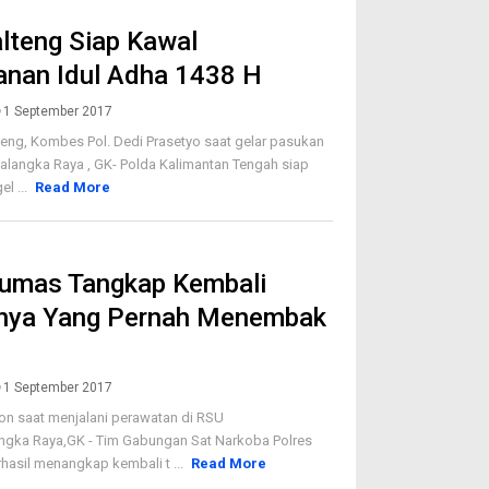
lteng Siap Kawal
nan Idul Adha 1438 H
1 September 2017
eng, Kombes Pol. Dedi Prasetyo saat gelar pasukan
alangka Raya , GK- Polda Kalimantan Tengah siap
l ...
Read More
Gumas Tangkap Kembali
nya Yang Pernah Menembak
1 September 2017
on saat menjalani perawatan di RSU
ngka Raya,GK - Tim Gabungan Sat Narkoba Polres
asil menangkap kembali t ...
Read More