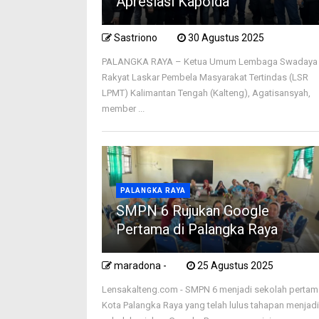
Apresiasi Kapolda
Sastriono
30 Agustus 2025
PALANGKA RAYA – Ketua Umum Lembaga Swadaya
Rakyat Laskar Pembela Masyarakat Tertindas (LSR
LPMT) Kalimantan Tengah (Kalteng), Agatisansyah,
member ...
PALANGKA RAYA
SMPN 6 Rujukan Google
Pertama di Palangka Raya
maradona -
25 Agustus 2025
Lensakalteng.com - SMPN 6 menjadi sekolah pertam
Kota Palangka Raya yang telah lulus tahapan menjad