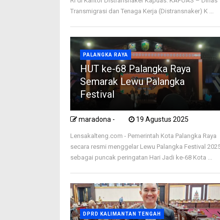
RI di Kantor Distransnaker Kapuas. KAPUAS – Dinas
Transmigrasi dan Tenaga Kerja (Distransnaker) K ...
PALANGKA RAYA
HUT ke-68 Palangka Raya
Semarak Lewu Palangka
Festival
maradona -
19 Agustus 2025
Lensakalteng.com - Pemerintah Kota Palangka Raya
secara resmi menggelar Lewu Palangka Festival 202
sebagai puncak peringatan Hari Jadi ke-68 Kota ...
DPRD KALIMANTAN TENGAH