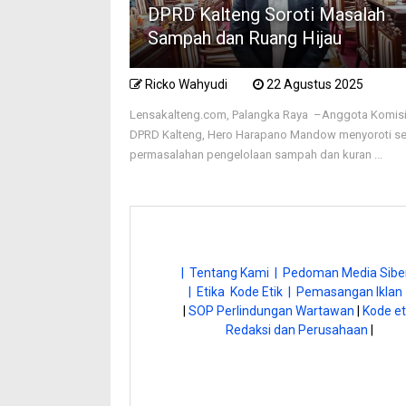
DPRD Kalteng Soroti Masalah
Sampah dan Ruang Hijau
Ricko Wahyudi
22 Agustus 2025
Lensakalteng.com, Palangka Raya –Anggota Komisi 
DPRD Kalteng, Hero Harapano Mandow menyoroti se
permasalahan pengelolaan sampah dan kuran ...
| Tentang Kami |
Pedoman Media Siber
| Etika Kode Etik |
Pemasangan Iklan 
|
SOP Perlindungan Wartawan
|
Kode et
Redaksi dan Perusahaan
|