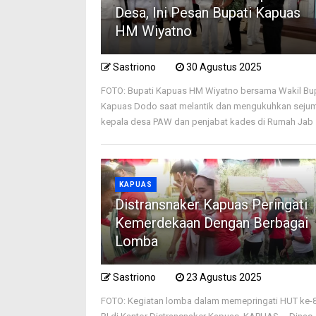
Desa, Ini Pesan Bupati Kapuas
HM Wiyatno
Sastriono
30 Agustus 2025
FOTO: Bupati Kapuas HM Wiyatno bersama Wakil Bu
Kapuas Dodo saat melantik dan mengukuhkan seju
kepala desa PAW dan penjabat kades di Rumah Jab .
KAPUAS
Distransnaker Kapuas Peringati
Kemerdekaan Dengan Berbagai
Lomba
Sastriono
23 Agustus 2025
FOTO: Kegiatan lomba dalam memepringati HUT ke-