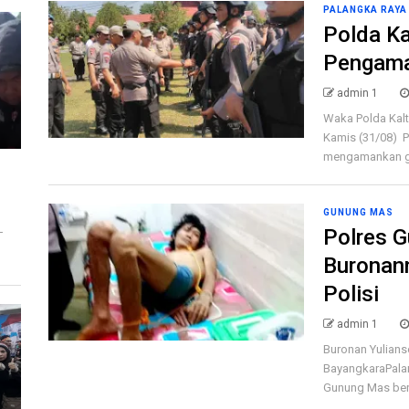
PALANGKA RAYA
Polda Ka
Pengama
admin 1
Waka Polda Kalt
Kamis (31/08) P
mengamankan ge
GUNUNG MAS
Polres 
T
Buronan
Polisi
admin 1
Buronan Yulians
BayangkaraPala
Gunung Mas berh