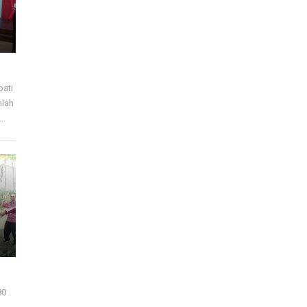
pati
mlah
..
80