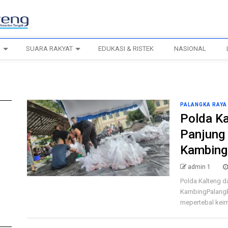
H
SUARA RAKYAT
EDUKASI & RISTEK
NASIONAL
PALANGKA RAYA
Polda K
Panjung 
Kambing
admin 1
Polda Kalteng d
KambingPalangka
mepertebal kei