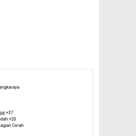
angkaraya
5
ggi:
+
37
dah:
+
20
agian Cerah