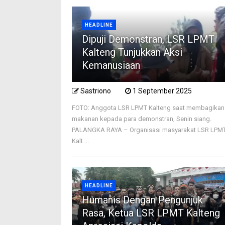
HEADLINE
Dipuji Demonstran, LSR LPMT
Kalteng Tunjukkan Aksi
Kemanusiaan
Sastriono
1 September 2025
FOTO: Anggota LSR LPMT Kalteng saat membagikan
makanan kepada para demonstran, Senin siang.
PALANGKA RAYA – Organisasi masyarakat LSR LPM
Kalt ...
HEADLINE
Humanis Dengan Pengunjuk
Rasa, Ketua LSR LPMT Kalteng