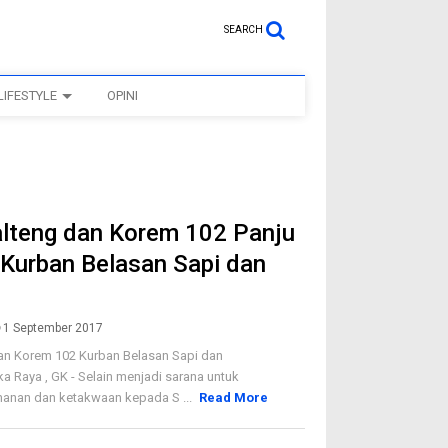
SEARCH
LIFESTYLE
OPINI
alteng dan Korem 102 Panju
Kurban Belasan Sapi dan
1 September 2017
an Korem 102 Kurban Belasan Sapi dan
 Raya , GK - Selain menjadi sarana untuk
manan dan ketakwaan kepada S ...
Read More