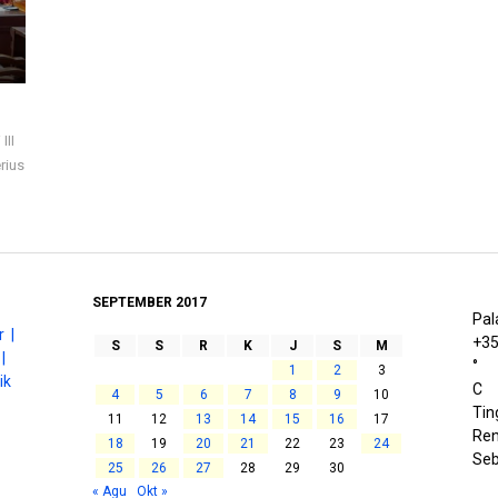
III
rius
SEPTEMBER 2017
Pal
 |
+
3
S
S
R
K
J
S
M
|
°
1
2
3
ik
C
4
5
6
7
8
9
10
Tin
11
12
13
14
15
16
17
Ren
18
19
20
21
22
23
24
Seb
25
26
27
28
29
30
« Agu
Okt »