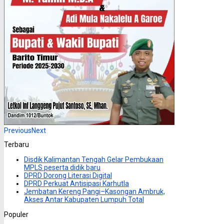
Previous
Next
Terbaru
Disdik Kalimantan Tengah Gelar Pembukaan
MPLS peserta didik baru
DPRD Dorong Literasi Digital
DPRD Perkuat Antisipasi Karhutla
Jembatan Kereng Pangi–Kasongan Ambruk,
Akses Antar Kabupaten Lumpuh Total
Populer