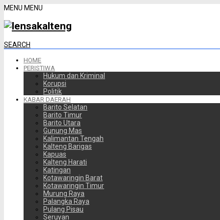
MENU
MENU
SEARCH
HOME
PERISTIWA
Hukum dan Kriminal
Korupsi
Politik
KABAR DAERAH
Barito Selatan
Barito Timur
Barito Utara
Gunung Mas
Kalimantan Tengah
Kalteng Barigas
Kapuas
Kalteng Harati
Katingan
Kotawaringin Barat
Kotawaringin Timur
Murung Raya
Palangka Raya
Pulang Pisau
Seruyan