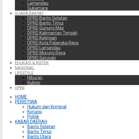
Lamandau
Sukamara
SUARA RAKYAT
DPRD Barito Selatan
DPRD Barito Timur
DPRD Gunung Mas
DPRD Kalimantan Tengah
DPRD Katingan
DPRD Kota Palangka Raya
DPRD Lamandau
DPRD Murung Raya
DPRD Seruyan
EDUKASI & RISTEK
NASIONAL
LIFESTYLE
Hiburan
Kuliner
OPINI
HOME
PERISTIWA
Hukum dan Kriminal
Korupsi
Politik
KABAR DAERAH
Barito Selatan
Barito Timur
Barito Utara