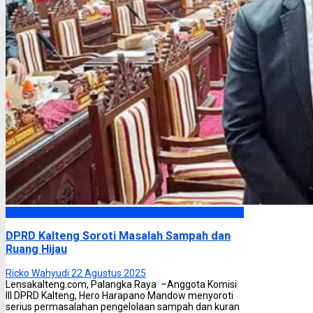
DPRD Kalimantan Tengah
DPRD Kalteng Soroti Masalah Sampah dan
Ruang Hijau
Ricko Wahyudi
22 Agustus 2025
Lensakalteng.com, Palangka Raya –Anggota Komisi
III DPRD Kalteng, Hero Harapano Mandow menyoroti
serius permasalahan pengelolaan sampah dan kuran