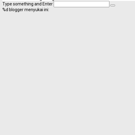
Type something and Enter
%d
blogger menyukai ini: