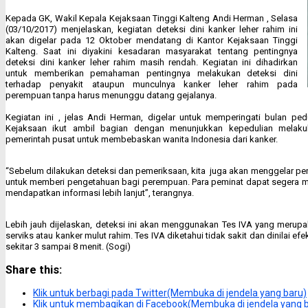
Kepada GK, Wakil Kepala Kejaksaan Tinggi Kalteng Andi Herman , Selasa
(03/10/2017) menjelaskan, kegiatan deteksi dini kanker leher rahim ini
akan digelar pada 12 Oktober mendatang di Kantor Kejaksaan Tinggi
Kalteng. Saat ini diyakini kesadaran masyarakat tentang pentingnya
deteksi dini kanker leher rahim masih rendah. Kegiatan ini dihadirkan
untuk memberikan pemahaman pentingnya melakukan deteksi dini
terhadap penyakit ataupun munculnya kanker leher rahim pada
perempuan tanpa harus menunggu datang gejalanya.
Kegiatan ini , jelas Andi Herman, digelar untuk memperingati bulan pe
Kejaksaan ikut ambil bagian dengan menunjukkan kepedulian melak
pemerintah pusat untuk membebaskan wanita Indonesia dari kanker.
“Sebelum dilakukan deteksi dan pemeriksaan, kita
juga akan menggelar pen
untuk memberi pengetahuan bagi perempuan. Para peminat dapat segera men
mendapatkan informasi lebih lanjut”, terangnya.
Lebih jauh dijelaskan, deteksi ini akan menggunakan Tes IVA yang merupak
serviks atau kanker mulut rahim. Tes IVA diketahui tidak sakit dan dinilai ef
sekitar 3 sampai 8 menit. (Sogi)
Share this:
Klik untuk berbagi pada Twitter(Membuka di jendela yang baru)
Klik untuk membagikan di Facebook(Membuka di jendela yang 