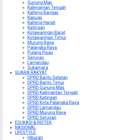
Gunung Mas
Kalimantan Tengah
Kalteng Barigas
Kapuas
Kalteng Harati
Katingan
Kotawaringin Barat
Kotawaringin Timur
Murung Raya
Palangka Raya
Pulang Pisau
Seruyan
Lamandau
Sukamara
SUARA RAKYAT
DPRD Barito Selatan
DPRD Barito Timur
DPRD Gunung Mas
DPRD Kalimantan Tengah
DPRD Katingan
DPRD Kota Palangka Raya
DPRD Lamandau
DPRD Murung Raya
DPRD Seruyan
EDUKASI & RISTEK
NASIONAL
LIFESTYLE
Hiburan