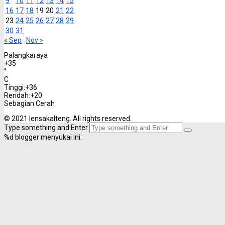
« Sep
Nov »
Palangkaraya
+
35
°
C
Tinggi:
+
36
Rendah:
+
20
Sebagian Cerah
© 2021 lensakalteng. All rights reserved.
Type something and Enter
%d
blogger menyukai ini: