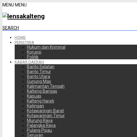
MENU
MENU
SEARCH
HOME
PERISTIWA
Hukum dan Kriminal
Korupsi
Politik
KABAR DAERAH
Barito Selatan
Barito Timur
Barito Utara
Gunung Mas
Kalimantan Tengah
Kalteng Barigas
Kapuas
Kalteng Harati
Katingan
Kotawaringin Barat
Kotawaringin Timur
Murung Raya
Palangka Raya
Pulang Pisau
Seruyan