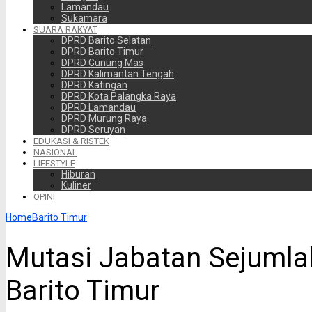
Lamandau
Sukamara
SUARA RAKYAT
DPRD Barito Selatan
DPRD Barito Timur
DPRD Gunung Mas
DPRD Kalimantan Tengah
DPRD Katingan
DPRD Kota Palangka Raya
DPRD Lamandau
DPRD Murung Raya
DPRD Seruyan
EDUKASI & RISTEK
NASIONAL
LIFESTYLE
Hiburan
Kuliner
OPINI
Home
Barito Timur
Mutasi Jabatan Sejumlah
Barito Timur