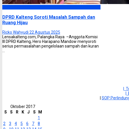
DPRD Kalimantan Tengah
DPRD Kalteng Soroti Masalah Sampah dan
Ruang Hijau
Ricko Wahyudi
22 Agustus 2025
Lensakalteng.com, Palangka Raya –Anggota Komisi
III DPRD Kalteng, Hero Harapano Mandow menyoroti
serius permasalahan pengelolaan sampah dan kuran
...
| 
|
|
SOP Perlindu
Oktober 2017
S
S
R
K
J
S
M
1
2
3
4
5
6
7
8
9
10
11
12
13
14
15
16
17
18
19
20
21
22
23
24
25
26
27
28
29
30
31