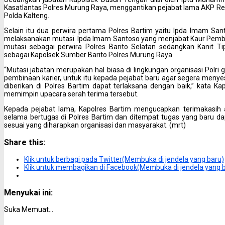
Kasatlantas Polres Murung Raya, menggantikan pejabat lama AKP Re
Polda Kalteng.
Selain itu dua perwira pertama Polres Bartim yaitu Ipda Imam San
melaksanakan mutasi. Ipda Imam Santoso yang menjabat Kaur Pemb
mutasi sebagai perwira Polres Barito Selatan sedangkan Kanit Ti
sebagai Kapolsek Sumber Barito Polres Murung Raya.
“Mutasi jabatan merupakan hal biasa di lingkungan organisasi Polri
pembinaan karier, untuk itu kepada pejabat baru agar segera meny
diberikan di Polres Bartim dapat terlaksana dengan baik,” kata K
memimpin upacara serah terima tersebut.
Kepada pejabat lama, Kapolres Bartim mengucapkan terimakasih a
selama bertugas di Polres Bartim dan ditempat tugas yang baru d
sesuai yang diharapkan organisasi dan masyarakat. (mrt)
Share this:
Klik untuk berbagi pada Twitter(Membuka di jendela yang baru)
Klik untuk membagikan di Facebook(Membuka di jendela yang 
Menyukai ini:
Suka
Memuat...