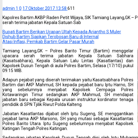
admin 1
0
17 Oktober 2017 13:58
611
Kapolres Bartim AKBP Raden Petit Wijaya, SIK Tamiang Layang,GK – P
serah terima jabatan Kepala Satuan Sab
Bupati Bartim Berikan Ucapan Ultah Kepada Ariantho S Muler
Dishub Bartim Siapkan Terobosan Baru di Internal
Atasi Inflasi, Pemkab Bartim Gelar Pasar Murah
Tamiang Layang,GK – Polres Barito Timur (Bartim) menggelar
upacara serah terima jabatan Kepala Satuan Sabhara
(Kasatsabhara), Kepala Satuan Lalu Lintas (Kasatlantas) dan
Kapolsek Dusun Tengah di aula Polres Bartim, Selasa (17/10) pukul
09.15 WIB.
Adapun pejabat yang diserah terimakan yaitu Kasatsabhara Polres
Bartim dari AKP Mahmud, SH kepada pejabat baru Iptu Harno, SH
yang sebelumnya menjabat Kapolsek Cempaga Polres
Kotawaringin Timur sedangkan AKP Mahmud, SH mendapat
jabatan baru sebagai Kepala urusan instruktur kordinator tenaga
pendidik di SPN Tjilik Riwut Polda Kalteng.
Jabatan Kasatlantas dijabat oleh Iptu Sugeng, SE menggantikan
pejabat lama AKP Marsono, SH yang mutasi sebagai Kasatlantas
Polres Barito Utara. Iptu Sugeng sebelumnya menjabat Kapolsek
Katingan Tengah Polres Katingan.
Sedangkan jabatan Kapolsek Dusun Tengah diisi oleh Iptu Muham