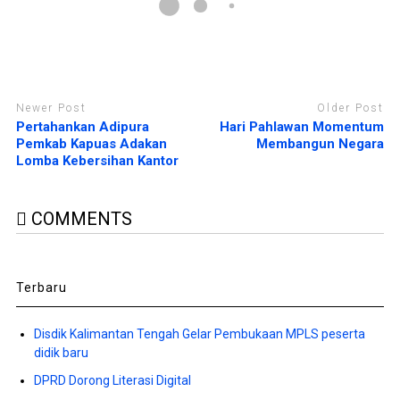
)
r
u
)
Newer Post
Older Post
Pertahankan Adipura
Hari Pahlawan Momentum
Pemkab Kapuas Adakan
Membangun Negara
Lomba Kebersihan Kantor
COMMENTS
Terbaru
Disdik Kalimantan Tengah Gelar Pembukaan MPLS peserta
didik baru
DPRD Dorong Literasi Digital