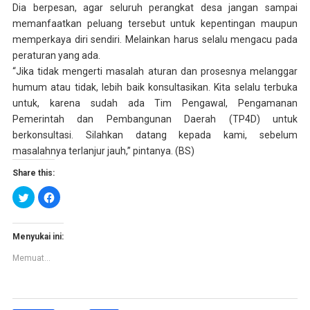
Dia berpesan, agar seluruh perangkat desa jangan sampai
memanfaatkan peluang tersebut untuk kepentingan maupun
memperkaya diri sendiri. Melainkan harus selalu mengacu pada
peraturan yang ada.
“Jika tidak mengerti masalah aturan dan prosesnya melanggar
humum atau tidak, lebih baik konsultasikan. Kita selalu terbuka
untuk, karena sudah ada Tim Pengawal, Pengamanan
Pemerintah dan Pembangunan Daerah (TP4D) untuk
berkonsultasi. Silahkan datang kepada kami, sebelum
masalahnya terlanjur jauh,” pintanya. (BS)
Share this:
K
K
l
l
i
i
k
k
u
u
n
n
Menyukai ini:
t
t
u
u
Memuat...
k
k
b
m
e
e
r
m
b
b
a
a