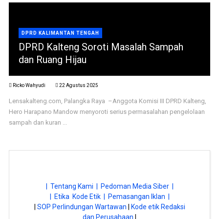
DPRD KALIMANTAN TENGAH
DPRD Kalteng Soroti Masalah Sampah
dan Ruang Hijau
Ricko Wahyudi
22 Agustus 2025
Lensakalteng.com, Palangka Raya –Anggota Komisi III DPRD Kalteng,
Hero Harapano Mandow menyoroti serius permasalahan pengelolaan
sampah dan kuran ...
| Tentang Kami |
Pedoman Media Siber |
| Etika Kode Etik |
Pemasangan Iklan |
|
SOP Perlindungan Wartawan
|
Kode etik Redaksi
dan Perusahaan
|