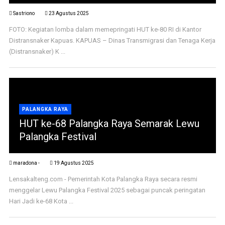
Sastriono
23 Agustus 2025
FOTO: Kegiatan lomba dalam memepringati HUT ke-80 RI di Kantor
Distransnaker Kapuas. KAPUAS – Dinas Transmigrasi dan Tenaga Kerja
(Distransnaker) K ...
PALANGKA RAYA
HUT ke-68 Palangka Raya Semarak Lewu
Palangka Festival
maradona -
19 Agustus 2025
Lensakalteng.com - Pemerintah Kota Palangka Raya secara resmi
menggelar Lewu Palangka Festival 2025 sebagai puncak peringatan
Hari Jadi ke-68 Kota ...