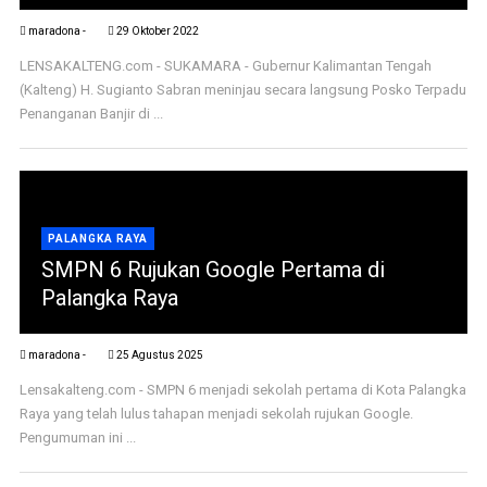
maradona -
29 Oktober 2022
LENSAKALTENG.com - SUKAMARA - Gubernur Kalimantan Tengah
(Kalteng) H. Sugianto Sabran meninjau secara langsung Posko Terpadu
Penanganan Banjir di ...
PALANGKA RAYA
SMPN 6 Rujukan Google Pertama di
Palangka Raya
maradona -
25 Agustus 2025
Lensakalteng.com - SMPN 6 menjadi sekolah pertama di Kota Palangka
Raya yang telah lulus tahapan menjadi sekolah rujukan Google.
Pengumuman ini ...