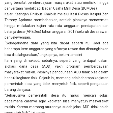
yang bersifat pemberdayaan masyarakat atau nonfisik, hingga
penyertaan modal bagi Badan Usaha Milik Desa (BUMDes).
Kajari Katingan Philipus Khalolik melalui Kasi Pidsus Kaspul Zen
Tommy Aprianto membeberkan, setelah pihaknya mencermati
hingga melakukan kajian rata-rata anggaran pendapatan dan
belanja desa (APBDes) tahun anggaran 2017 seluruh desa rawan
penyelewengan.
“Sebagaimana data yang kita dapat seperti itu. Jadi ada
beberapa item anggaran yang sifatnya rawan dan dimungkinkan
bisa disalahgunakan,” ungkapnya, belum lama ini.
Item yang dimaksud, sebutnya, seperti yang terdapat dalam
alokasi dana desa (ADD) yakni program pemberdayaan
masyarakat miskin. Pasalnya penggunaan ADD tidak bisa dalam
bentuk kegiatan fisik. Sejauh ini, memang ada beberapa kegiatan
pemerintah desa yang tidak menyetuh fisik, seperti pengadaan
barang dan jasa.
“Seharusnya pemerintah desa itu harus mencari solusi
bagaimana caranya agar kegiatan bisa menyetuh masyarakat
miskin. Karena memang aturannya sudah jelas, ADD tidak boleh
menyetuh fisik,” tukasnya.