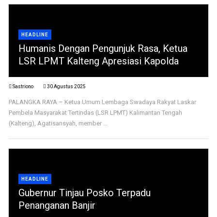
HEADLINE
Humanis Dengan Pengunjuk Rasa, Ketua
LSR LPMT Kalteng Apresiasi Kapolda
Sastriono
30 Agustus 2025
PALANGKA RAYA – Ketua Umum Lembaga Swadaya Rakyat Laskar
Pembela Masyarakat Tertindas (LSR LPMT) Kalimantan Tengah
(Kalteng), Agatisansyah, member ...
HEADLINE
Gubernur Tinjau Posko Terpadu
Penanganan Banjir