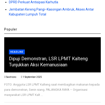
DPRD Perkuat Antisipasi Karhutla
Jembatan Kereng Pangi–Kasongan Ambruk, Akses Antar
Kabupaten Lumpuh Total
Populer
HEADLINE
Dipuji Demonstran, LSR LPMT Kalteng
Tunjukkan Aksi Kemanusiaan
Sastriono
1 September 2025
FOTO: Anggota LSR LPMT Kalteng saat membagikan makanan kepada
para demonstran, Senin siang. PALANGKA RAYA – Organisasi
masyarakat LSR LPMT Kalt ...