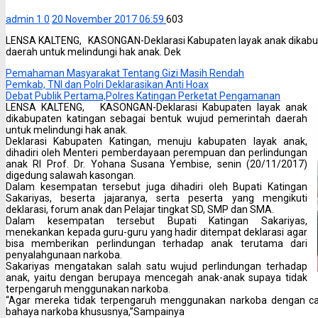
admin 1
0
20 November 2017 06:59
603
LENSA KALTENG, KASONGAN-Deklarasi Kabupaten layak anak dikabup
daerah untuk melindungi hak anak. Dek
Pemahaman Masyarakat Tentang Gizi Masih Rendah
Pemkab, TNI dan Polri Deklarasikan Anti Hoax
Debat Publik Pertama,Polres Katingan Perketat Pengamanan
LENSA KALTENG, KASONGAN-Deklarasi Kabupaten layak anak
dikabupaten katingan sebagai bentuk wujud pemerintah daerah
untuk melindungi hak anak.
Deklarasi Kabupaten Katingan, menuju kabupaten layak anak,
dihadiri oleh Menteri pemberdayaan perempuan dan perlindungan
anak RI Prof. Dr. Yohana Susana Yembise, senin (20/11/2017)
digedung salawah kasongan.
Dalam kesempatan tersebut juga dihadiri oleh Bupati Katingan
Sakariyas, beserta jajaranya, serta peserta yang mengikuti
deklarasi, forum anak dan Pelajar tingkat SD, SMP dan SMA.
Dalam kesempatan tersebut Bupati Katingan Sakariyas,
menekankan kepada guru-guru yang hadir ditempat deklarasi agar
bisa memberikan perlindungan terhadap anak terutama dari
penyalahgunaan narkoba.
Sakariyas mengatakan salah satu wujud perlindungan terhadap
anak, yaitu dengan berupaya mencegah anak-anak supaya tidak
terpengaruh menggunakan narkoba.
“Agar mereka tidak terpengaruh menggunakan narkoba dengan ca
bahaya narkoba khususnya,”Sampainya