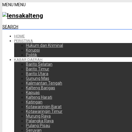
MENU
MENU
SEARCH
HOME
PERISTIWA
Hukum dan Kriminal
Korupsi
Politik
KABAR DAERAH
Barito Selatan
Barito Timur
Barito Utara
Gunung Mas
Kalimantan Tengah
Kalteng Barigas
Kapuas
Kalteng Harati
Katingan
Kotawaringin Barat
Kotawaringin Timur
Murung Raya
Palangka Raya
Pulang Pisau
Seruyan