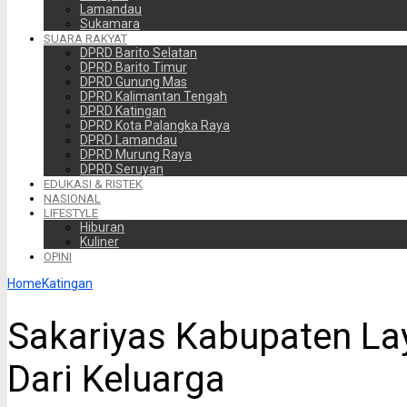
Lamandau
Sukamara
SUARA RAKYAT
DPRD Barito Selatan
DPRD Barito Timur
DPRD Gunung Mas
DPRD Kalimantan Tengah
DPRD Katingan
DPRD Kota Palangka Raya
DPRD Lamandau
DPRD Murung Raya
DPRD Seruyan
EDUKASI & RISTEK
NASIONAL
LIFESTYLE
Hiburan
Kuliner
OPINI
Home
Katingan
Sakariyas Kabupaten La
Dari Keluarga