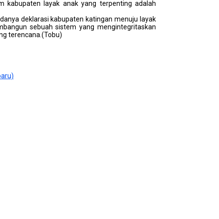
m kabupaten layak anak yang terpenting adalah
adanya deklarasi kabupaten katingan menuju layak
mbangun sebuah sistem yang mengintegritaskan
ng terencana.(Tobu)
baru)