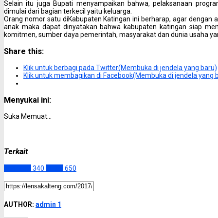
Selain itu juga Bupati menyampaikan bahwa, pelaksanaan progra
dimulai dari bagian terkecil yaitu keluarga.
Orang nomor satu diKabupaten Katingan ini berharap, agar dengan 
anak maka dapat dinyatakan bahwa kabupaten katingan siap me
komitmen, sumber daya pemerintah, masyarakat dan dunia usaha ya
Share this:
Klik untuk berbagi pada Twitter(Membuka di jendela yang baru)
Klik untuk membagikan di Facebook(Membuka di jendela yang 
Menyukai ini:
Suka
Memuat...
Terkait
Katingan
340
Slider
650
AUTHOR:
admin 1