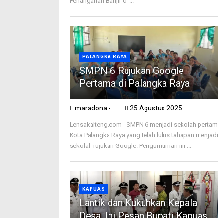
Penanganan Banjir di ...
PALANGKA RAYA
SMPN 6 Rujukan Google
Pertama di Palangka Raya
maradona -
25 Agustus 2025
Lensakalteng.com - SMPN 6 menjadi sekolah pertam
Kota Palangka Raya yang telah lulus tahapan menjad
sekolah rujukan Google. Pengumuman ini ...
KAPUAS
Lantik dan Kukuhkan Kepala
Desa, Ini Pesan Bupati Kapuas