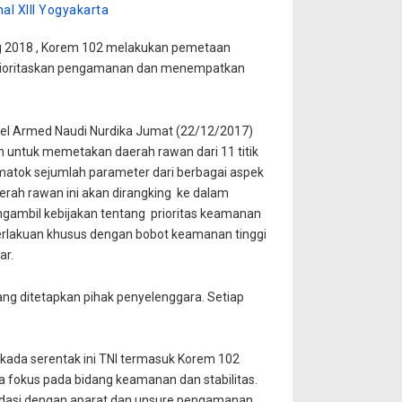
l XIII Yogyakarta
g 2018 , Korem 102 melakukan pemetaan
rioritaskan pengamanan dan menempatkan
el Armed Naudi Nurdika Jumat (22/12/2017)
m untuk memetakan daerah rawan dari 11 titik
ematok sejumlah parameter dari berbagai aspek
erah rawan ini akan dirangking ke dalam
gambil kebijakan tentang prioritas keamanan
 perlakuan khusus dengan bobot keamanan tinggi
ar.
ng ditetapkan pihak penyelenggara. Setiap
kada serentak ini TNI termasuk Korem 102
rta fokus pada bidang keamanan dan stabilitas.
lidasi dengan aparat dan unsure pengamanan