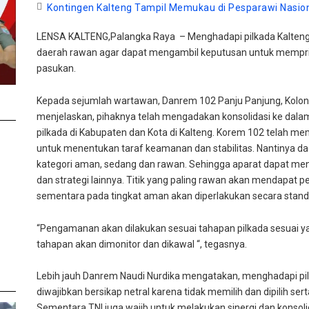
Kontingen Kalteng Tampil Memukau di Pesparawi Nasiona
LENSA KALTENG,Palangka Raya – Menghadapi pilkada Kalten
daerah rawan agar dapat mengambil keputusan untuk memp
pasukan.
Kepada sejumlah wartawan, Danrem 102 Panju Panjung, Kolon
menjelaskan, pihaknya telah mengadakan konsolidasi ke dala
pilkada di Kabupaten dan Kota di Kalteng. Korem 102 telah m
untuk menentukan taraf keamanan dan stabilitas. Nantinya da
kategori aman, sedang dan rawan. Sehingga aparat dapat men
dan strategi lainnya. Titik yang paling rawan akan mendapat
sementara pada tingkat aman akan diperlakukan secara stand
“Pengamanan akan dilakukan sesuai tahapan pilkada sesuai ya
tahapan akan dimonitor dan dikawal “, tegasnya.
Lebih jauh Danrem Naudi Nurdika mengatakan, menghadapi pil
diwajibkan bersikap netral karena tidak memilih dan dipilih se
Sementara TNI juga wajib untuk melakukan sinergi dan konso