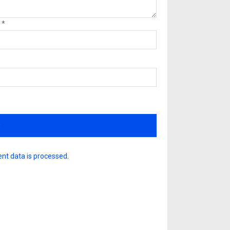
l
*
nt data is processed
.