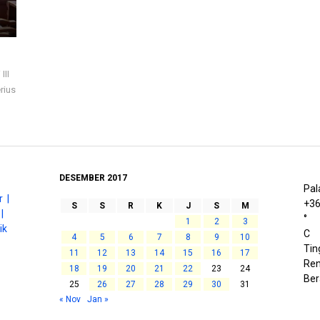
III
rius
DESEMBER 2017
Pal
 |
+
3
S
S
R
K
J
S
M
|
°
1
2
3
ik
C
4
5
6
7
8
9
10
Tin
11
12
13
14
15
16
17
Ren
18
19
20
21
22
23
24
Be
25
26
27
28
29
30
31
« Nov
Jan »