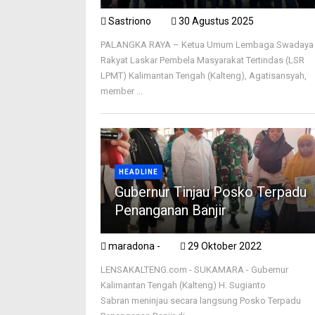
Sastriono
30 Agustus 2025
PALANGKA RAYA – Ketua Umum Lembaga Swadaya
Rakyat Laskar Pembela Masyarakat Tertindas (LSR
LPMT) Kalimantan Tengah (Kalteng), Agatisansyah,
member ...
HEADLINE
Gubernur Tinjau Posko Terpadu
Penanganan Banjir
maradona -
29 Oktober 2022
LENSAKALTENG.com - SUKAMARA - Gubernur
Kalimantan Tengah (Kalteng) H. Sugianto
Sabran meninjau secara langsung Posko Terpadu