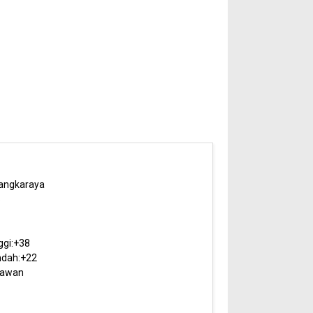
angkaraya
6
ggi:
+
38
dah:
+
22
rawan