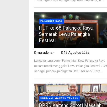
PALANGKA RAYA
HUT ke-68 Palangka Raya
Semarak Lewu Palangka
Festival
maradona -
19 Agustus 2025
Lensakalteng.com - Pemerintah Kota Palangka Raya
secara resmi menggelar Lewu Palangka Festival 202
sebagai puncak peringatan Hari Jadi ke-68 Kota ...
DPRD KALIMANTAN TENGAH
DPRD Kalteng Soroti Masalah