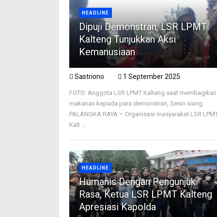
HEADLINE
Dipuji Demonstran, LSR LPMT
Kalteng Tunjukkan Aksi
Kemanusiaan
Sastriono
1 September 2025
FOTO: Anggota LSR LPMT Kalteng saat membagikan
makanan kepada para demonstran, Senin siang.
PALANGKA RAYA – Organisasi masyarakat LSR LPM
Kalt ...
HEADLINE
Humanis Dengan Pengunjuk
Rasa, Ketua LSR LPMT Kalteng
Apresiasi Kapolda