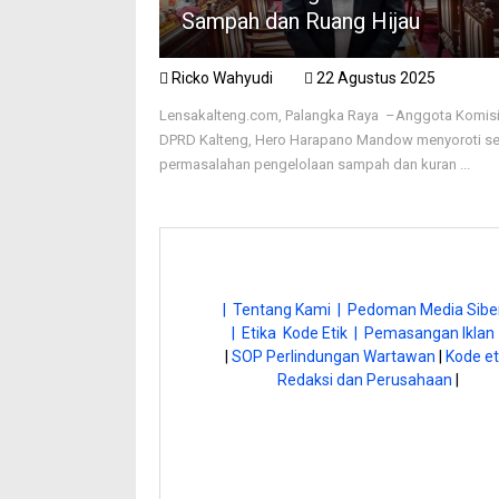
Sampah dan Ruang Hijau
Ricko Wahyudi
22 Agustus 2025
Lensakalteng.com, Palangka Raya –Anggota Komisi 
DPRD Kalteng, Hero Harapano Mandow menyoroti se
permasalahan pengelolaan sampah dan kuran ...
| Tentang Kami |
Pedoman Media Siber
| Etika Kode Etik |
Pemasangan Iklan 
|
SOP Perlindungan Wartawan
|
Kode et
Redaksi dan Perusahaan
|