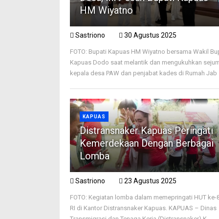
HM Wiyatno
Sastriono
30 Agustus 2025
FOTO: Bupati Kapuas HM Wiyatno bersama Wakil Bu
Kapuas Dodo saat melantik dan mengukuhkan seju
kepala desa PAW dan penjabat kades di Rumah Jab .
KAPUAS
Distransnaker Kapuas Peringati
Kemerdekaan Dengan Berbagai
Lomba
Sastriono
23 Agustus 2025
FOTO: Kegiatan lomba dalam memepringati HUT ke-
RI di Kantor Distransnaker Kapuas. KAPUAS – Dinas
Transmigrasi dan Tenaga Kerja (Distransnaker) K ...