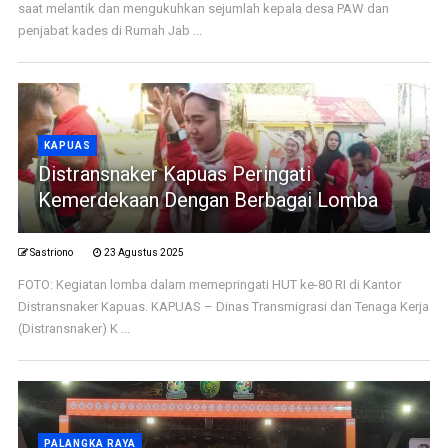
saat melantik dan mengukuhkan sejumlah kepala desa PAW dan
penjabat kades di Rumah Jab ...
KAPUAS
Distransnaker Kapuas Peringati
Kemerdekaan Dengan Berbagai Lomba
Sastriono
23 Agustus 2025
FOTO: Kegiatan lomba dalam memepringati HUT ke-80 RI di Kantor
Distransnaker Kapuas. KAPUAS – Dinas Transmigrasi dan Tenaga Kerja
(Distransnaker) K ...
PALANGKA RAYA