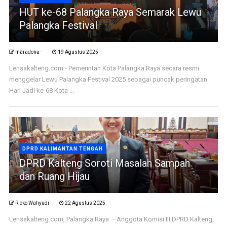
HUT ke-68 Palangka Raya Semarak Lewu
Palangka Festival
maradona -
19 Agustus 2025
Lensakalteng.com - Pemerintah Kota Palangka Raya secara resmi
menggelar Lewu Palangka Festival 2025 sebagai puncak peringatan
Hari Jadi ke-68 Kota ...
DPRD KALIMANTAN TENGAH
DPRD Kalteng Soroti Masalah Sampah
dan Ruang Hijau
Ricko Wahyudi
22 Agustus 2025
Lensakalteng.com, Palangka Raya –Anggota Komisi III DPRD Kalteng,