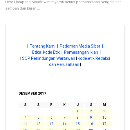
Hero Harapano Mandow menyoroti serius permasalahan pengelolaan
sampah dan kuran ...
| Tentang Kami |
Pedoman Media Siber |
| Etika Kode Etik |
Pemasangan Iklan |
|
SOP Perlindungan Wartawan
|
Kode etik Redaksi
dan Perusahaan
|
DESEMBER 2017
S
S
R
K
J
S
M
1
2
3
4
5
6
7
8
9
10
11
12
13
14
15
16
17