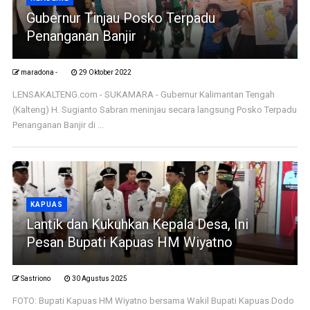
Gubernur Tinjau Posko Terpadu
Penanganan Banjir
maradona -
29 Oktober 2022
LENSAKALTENG.com - SUKAMARA - Gubernur Kalimantan Tengah
(Kalteng) H. Sugianto Sabran meninjau secara langsung Posko Terpadu
Penanganan Banjir di ...
KAPUAS
Lantik dan Kukuhkan Kepala Desa, Ini
Pesan Bupati Kapuas HM Wiyatno
Sastriono
30 Agustus 2025
FOTO: Bupati Kapuas HM Wiyatno bersama Wakil Bupati Kapuas Dodo