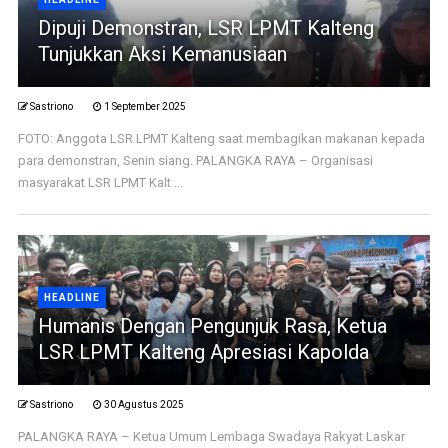
Dipuji Demonstran, LSR LPMT Kalteng
Tunjukkan Aksi Kemanusiaan
Sastriono
1 September 2025
FOTO: Anggota LSR LPMT Kalteng saat membagikan makanan kepada
para demonstran, Senin siang. PALANGKA RAYA – Organisasi
masyarakat LSR LPMT Kalt ...
HEADLINE
Humanis Dengan Pengunjuk Rasa, Ketua
LSR LPMT Kalteng Apresiasi Kapolda
Sastriono
30 Agustus 2025
PALANGKA RAYA – Ketua Umum Lembaga Swadaya Rakyat Laskar