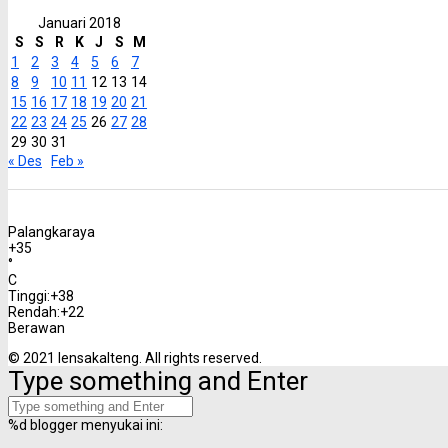
Januari 2018
S
S
R
K
J
S
M
1
2
3
4
5
6
7
8
9
10
11
12
13
14
15
16
17
18
19
20
21
22
23
24
25
26
27
28
29
30
31
« Des
Feb »
Palangkaraya
+
35
°
C
Tinggi:
+
38
Rendah:
+
22
Berawan
© 2021 lensakalteng. All rights reserved.
Type something and Enter
%d
blogger menyukai ini: