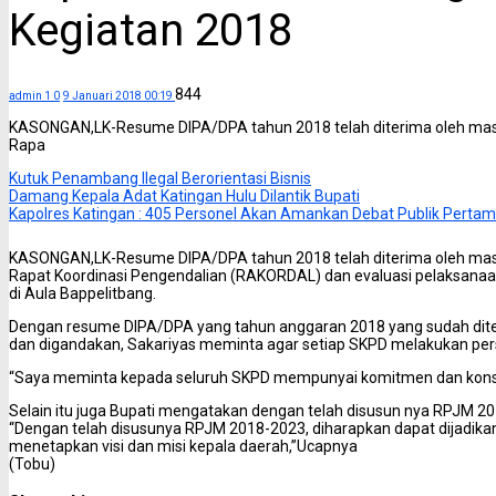
Kegiatan 2018
844
admin 1
0
9 Januari 2018 00:19
KASONGAN,LK-Resume DIPA/DPA tahun 2018 telah diterima oleh masin
Rapa
Kutuk Penambang Ilegal Berorientasi Bisnis
Damang Kepala Adat Katingan Hulu Dilantik Bupati
Kapolres Katingan : 405 Personel Akan Amankan Debat Publik Perta
KASONGAN,LK-Resume DIPA/DPA tahun 2018 telah diterima oleh masin
Rapat Koordinasi Pengendalian (RAKORDAL) dan evaluasi pelaksanaa
di Aula Bappelitbang.
Dengan resume DIPA/DPA yang tahun anggaran 2018 yang sudah diter
dan digandakan, Sakariyas meminta agar setiap SKPD melakukan per
“Saya meminta kepada seluruh SKPD mempunyai komitmen dan konse
Selain itu juga Bupati mengatakan dengan telah disusun nya RPJM 20
“Dengan telah disusunya RPJM 2018-2023, diharapkan dapat dijadika
menetapkan visi dan misi kepala daerah,”Ucapnya
(Tobu)