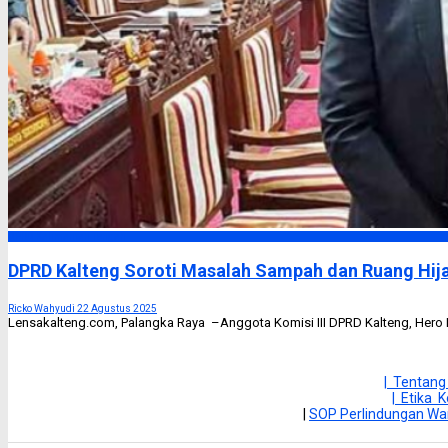
DPRD Kalimantan Tengah
DPRD Kalteng Soroti Masalah Sampah dan Ruang Hij
Ricko Wahyudi
22 Agustus 2025
Lensakalteng.com, Palangka Raya –Anggota Komisi III DPRD Kalteng, Hero
| Tentang
| Etika K
|
SOP Perlindungan W