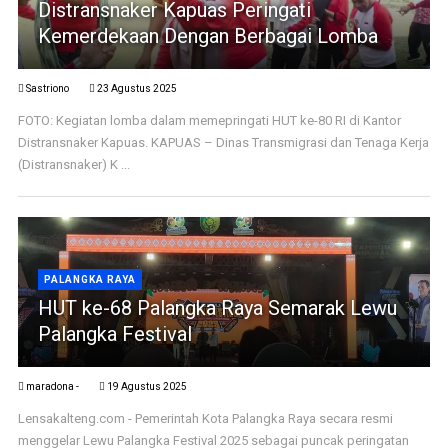
Distransnaker Kapuas Peringati
Kemerdekaan Dengan Berbagai Lomba
Sastriono
23 Agustus 2025
FOTO: Kegiatan lomba dalam memepringati HUT ke-80 RI di Kantor
Distransnaker Kapuas. KAPUAS – Dinas Transmigrasi dan Tenaga Kerja
(Distransnaker) K ...
PALANGKA RAYA
HUT ke-68 Palangka Raya Semarak Lewu
Palangka Festival
maradona -
19 Agustus 2025
Lensakalteng.com - Pemerintah Kota Palangka Raya secara resmi
menggelar Lewu Palangka Festival 2025 sebagai puncak peringatan