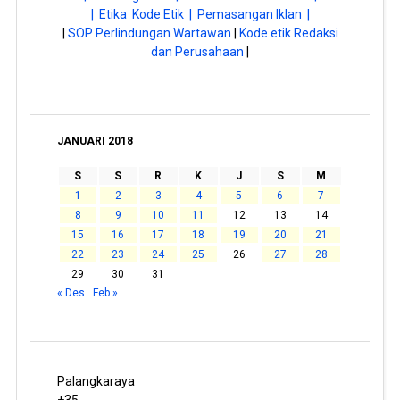
| Etika Kode Etik |
Pemasangan Iklan |
|
SOP Perlindungan Wartawan
|
Kode etik Redaksi
dan Perusahaan
|
JANUARI 2018
S
S
R
K
J
S
M
1
2
3
4
5
6
7
8
9
10
11
12
13
14
15
16
17
18
19
20
21
22
23
24
25
26
27
28
29
30
31
« Des
Feb »
Palangkaraya
+
35