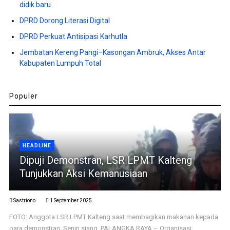
didik baru
DPRD Dorong Literasi Digital
DPRD Perkuat Antisipasi Karhutla
Jembatan Kereng Pangi–Kasongan Ambruk, Akses Antar
Kabupaten Lumpuh Total
Populer
HEADLINE
Dipuji Demonstran, LSR LPMT Kalteng
Tunjukkan Aksi Kemanusiaan
Sastriono
1 September 2025
FOTO: Anggota LSR LPMT Kalteng saat membagikan makanan kepada
para demonstran, Senin siang. PALANGKA RAYA – Organisasi