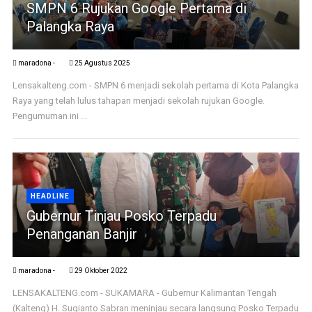
SMPN 6 Rujukan Google Pertama di
Palangka Raya
maradona -
25 Agustus 2025
Lensakalteng.com - SMPN 6 menjadi sekolah pertama di Kota Palangka
Raya yang telah lulus tahapan menjadi sekolah rujukan Google.
Pengumuman ini ...
HEADLINE
Gubernur Tinjau Posko Terpadu
Penanganan Banjir
maradona -
29 Oktober 2022
LENSAKALTENG.com - SUKAMARA - Gubernur Kalimantan Tengah
(Kalteng) H. Sugianto Sabran meninjau secara langsung Posko Terpadu