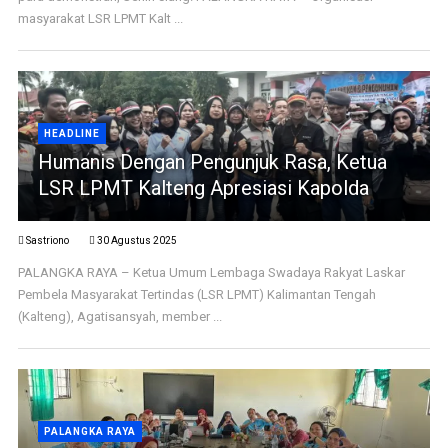
masyarakat LSR LPMT Kalt ...
HEADLINE
Humanis Dengan Pengunjuk Rasa, Ketua
LSR LPMT Kalteng Apresiasi Kapolda
Sastriono
30 Agustus 2025
PALANGKA RAYA – Ketua Umum Lembaga Swadaya Rakyat Laskar
Pembela Masyarakat Tertindas (LSR LPMT) Kalimantan Tengah
(Kalteng), Agatisansyah, member ...
PALANGKA RAYA