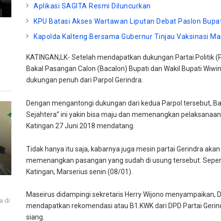
Aplikasi SAGITA Resmi Diluncurkan
KPU Batasi Akses Wartawan Liputan Debat Paslon Bupati
Kapolda Kalteng Bersama Gubernur Tinjau Vaksinasi Mas
KATINGAN,LK- Setelah mendapatkan dukungan Partai Politik (P
Bakal Pasangan Calon (Bacalon) Bupati dan Wakil Bupati Wiw
dukungan penuh dari Parpol Gerindra.
Dengan mengantongi dukungan dari kedua Parpol tersebut, B
Sejahtera” ini yakin bisa maju dan memenangkan pelaksanaan
Katingan 27 Juni 2018 mendatang.
Tidak hanya itu saja, kabarnya juga mesin partai Gerindra ak
memenangkan pasangan yang sudah di usung tersebut. Sepert
Katingan, Marserius senin (08/01).
Maseirus didampingi sekretaris Herry Wijono menyampaikan, 
a di
mendapatkan rekomendasi atau B1.KWK dari DPD Partai Gerindra
i
siang.