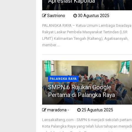
Apresiasi Kapolda
Sastriono
30 Agustus 2025
PALANGKA RAYA – Ketua Umum Lembaga Swadaya
Rakyat Laskar Pembela Masyarakat Tertindas (LSR
LPMT) Kalimantan Tengah (Kalteng), Agatisansyah,
member ...
PALANGKA RAYA
SMPN 6 Rujukan Google
Pertama di Palangka Raya
maradona -
25 Agustus 2025
Lensakalteng.com - SMPN 6 menjadi sekolah pertam
Kota Palangka Raya yang telah lulus tahapan menjad