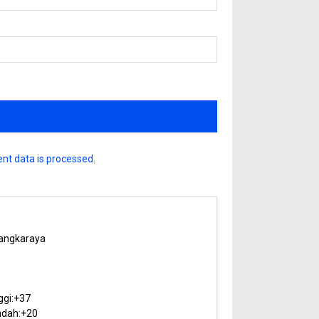
nt data is processed
.
angkaraya
5
ggi:
+
37
dah:
+
20