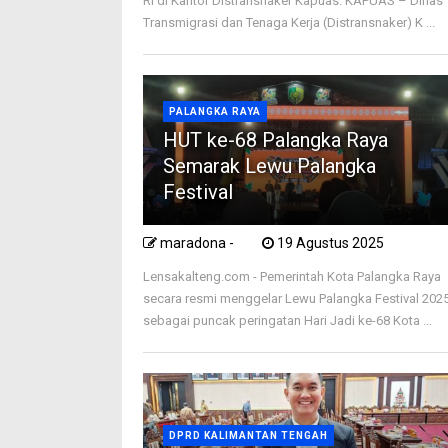
RI di Kantor Distransnaker Kapuas. KAPUAS – Dinas
Transmigrasi dan Tenaga Kerja (Distransnaker) K ...
PALANGKA RAYA
HUT ke-68 Palangka Raya
Semarak Lewu Palangka
Festival
maradona -
19 Agustus 2025
Lensakalteng.com - Pemerintah Kota Palangka Raya
secara resmi menggelar Lewu Palangka Festival 202
sebagai puncak peringatan Hari Jadi ke-68 Kota ...
DPRD KALIMANTAN TENGAH