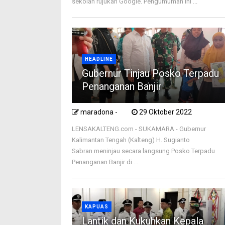
sekolah rujukan Google. Pengumuman ini ...
HEADLINE
Gubernur Tinjau Posko Terpadu
Penanganan Banjir
maradona -
29 Oktober 2022
LENSAKALTENG.com - SUKAMARA - Gubernur
Kalimantan Tengah (Kalteng) H. Sugianto
Sabran meninjau secara langsung Posko Terpadu
Penanganan Banjir di ...
KAPUAS
Lantik dan Kukuhkan Kepala