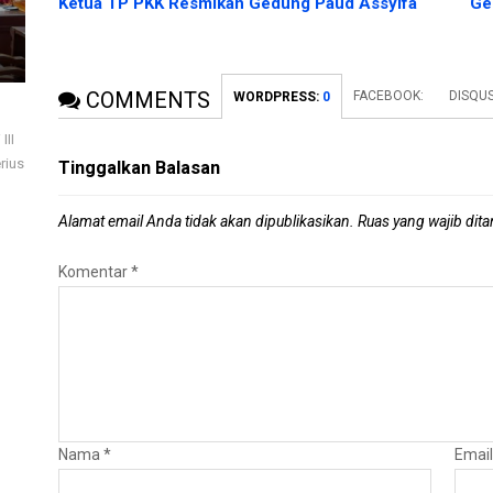
Ketua TP PKK Resmikan Gedung Paud Assyifa
Ge
COMMENTS
FACEBOOK:
DISQU
WORDPRESS:
0
III
rius
Tinggalkan Balasan
Alamat email Anda tidak akan dipublikasikan.
Ruas yang wajib dit
Komentar
*
Nama
*
Emai