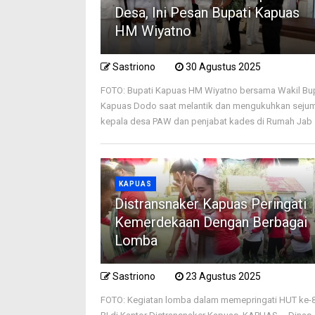
Desa, Ini Pesan Bupati Kapuas
HM Wiyatno
Sastriono
30 Agustus 2025
FOTO: Bupati Kapuas HM Wiyatno bersama Wakil Bu
Kapuas Dodo saat melantik dan mengukuhkan seju
kepala desa PAW dan penjabat kades di Rumah Jab .
KAPUAS
Distransnaker Kapuas Peringati
Kemerdekaan Dengan Berbagai
Lomba
Sastriono
23 Agustus 2025
FOTO: Kegiatan lomba dalam memepringati HUT ke-