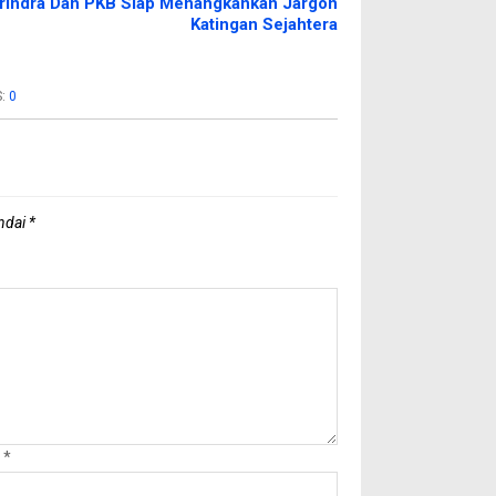
rindra Dan PKB Siap Menangkankan Jargon
Katingan Sejahtera
S:
0
andai
*
l
*