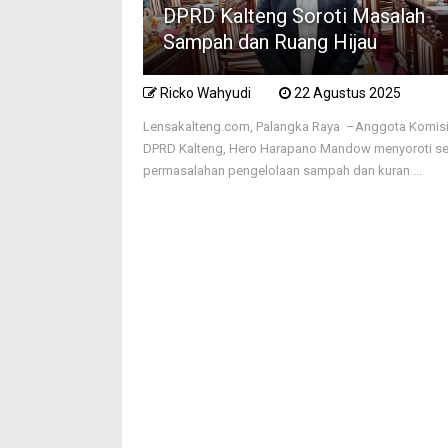
DPRD Kalteng Soroti Masalah
Sampah dan Ruang Hijau
Ricko Wahyudi
22 Agustus 2025
Lensakalteng.com, Palangka Raya –Anggota Komisi 
DPRD Kalteng, Hero Harapano Mandow menyoroti se
permasalahan pengelolaan sampah dan kuran ...