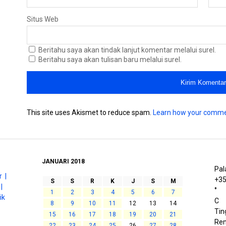
Situs Web
Beritahu saya akan tindak lanjut komentar melalui surel.
Beritahu saya akan tulisan baru melalui surel.
This site uses Akismet to reduce spam.
Learn how your comme
JANUARI 2018
Pal
 |
+
3
S
S
R
K
J
S
M
|
°
1
2
3
4
5
6
7
ik
C
8
9
10
11
12
13
14
Tin
15
16
17
18
19
20
21
Ren
22
23
24
25
26
27
28