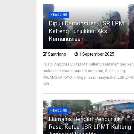
HEADLINE
Dipuji Demonstran, LSR LPMT
Kalteng Tunjukkan Aksi
Kemanusiaan
Sastriono
1 September 2025
FOTO: Anggota LSR LPMT Kalteng saat membagikan
makanan kepada para demonstran, Senin siang.
PALANGKA RAYA – Organisasi masyarakat LSR LPM
Kalt ...
HEADLINE
Humanis Dengan Pengunjuk
Rasa, Ketua LSR LPMT Kalteng