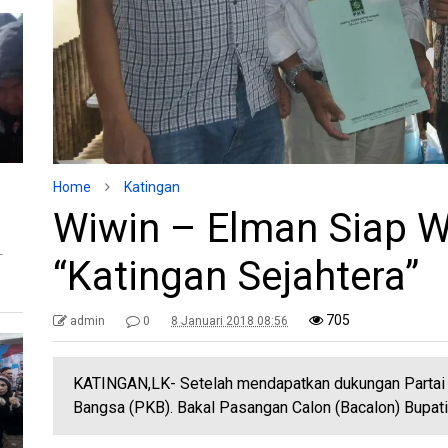
Home
Katingan
Wiwin – Elman Siap 
T
“Katingan Sejahtera”
705
admin
0
8 Januari 2018 08:56
KATINGAN,LK- Setelah mendapatkan dukungan Partai Po
Bangsa (PKB). Bakal Pasangan Calon (Bacalon) Bupat