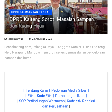
DPRD KALIMANTAN TENGAH
DPRD Kalteng Soroti Masalah Sampah
dan Ruang Hijau
Ricko Wahyudi
22 Agustus 2025
Lensakalteng.com, Palangka Raya –Anggota Komisi III DPRD Kalteng,
Hero Harapano Mandow menyoroti serius permasalahan pengelolaan
sampah dan kuran ...
| Tentang Kami |
Pedoman Media Siber |
| Etika Kode Etik |
Pemasangan Iklan |
|
SOP Perlindungan Wartawan
|
Kode etik Redaksi
dan Perusahaan
|