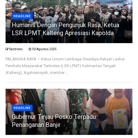
HEADLINE
Humanis Dengan Pengunjuk Rasa, Ketua
LSR LPMT Kalteng Apresiasi Kapolda
Sastriono
30 Agustus 2025
PALANGKA RAYA – Ketua Umum Lembaga Swadaya Rakyat Laskar
Pembela Masyarakat Tertindas (LSR LPMT) Kalimantan Tengah
(Kalteng), Agatisansyah, member ...
HEADLINE
Gubernur Tinjau Posko Terpadu
Penanganan Banjir