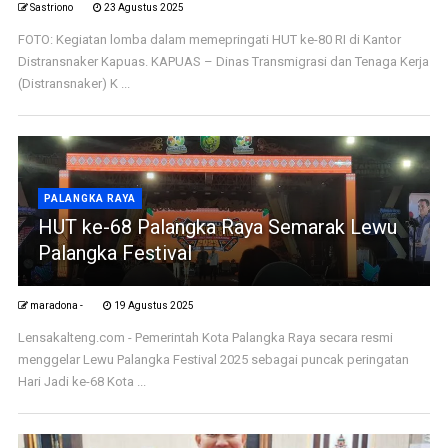
Sastriono
23 Agustus 2025
FOTO: Kegiatan lomba dalam memepringati HUT ke-80 RI di Kantor
Distransnaker Kapuas. KAPUAS – Dinas Transmigrasi dan Tenaga Kerja
(Distransnaker) K ...
PALANGKA RAYA
HUT ke-68 Palangka Raya Semarak Lewu
Palangka Festival
maradona -
19 Agustus 2025
Lensakalteng.com - Pemerintah Kota Palangka Raya secara resmi
menggelar Lewu Palangka Festival 2025 sebagai puncak peringatan
Hari Jadi ke-68 Kota ...