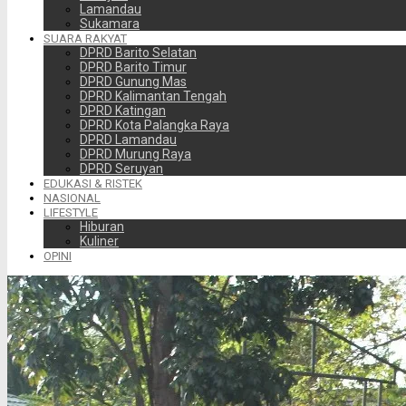
Lamandau
Sukamara
SUARA RAKYAT
DPRD Barito Selatan
DPRD Barito Timur
DPRD Gunung Mas
DPRD Kalimantan Tengah
DPRD Katingan
DPRD Kota Palangka Raya
DPRD Lamandau
DPRD Murung Raya
DPRD Seruyan
EDUKASI & RISTEK
NASIONAL
LIFESTYLE
Hiburan
Kuliner
OPINI