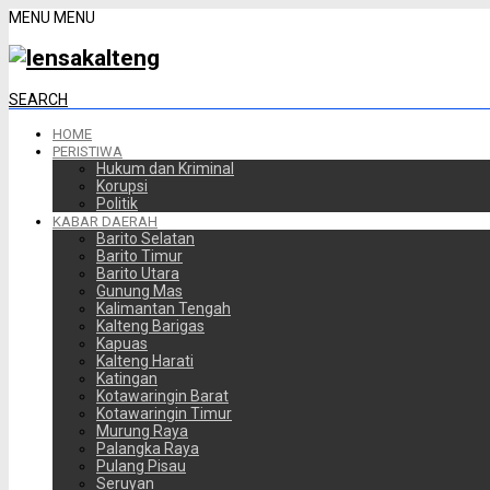
MENU
MENU
SEARCH
HOME
PERISTIWA
Hukum dan Kriminal
Korupsi
Politik
KABAR DAERAH
Barito Selatan
Barito Timur
Barito Utara
Gunung Mas
Kalimantan Tengah
Kalteng Barigas
Kapuas
Kalteng Harati
Katingan
Kotawaringin Barat
Kotawaringin Timur
Murung Raya
Palangka Raya
Pulang Pisau
Seruyan