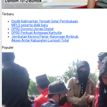
Terbaru
Disdik Kalimantan Tengah Gelar Pembukaan
MPLS peserta didik baru
DPRD Dorong Literasi Digital
DPRD Perkuat Antisipasi Karhutla
Jembatan Kereng Pangi–Kasongan Ambruk,
Akses Antar Kabupaten Lumpuh Total
Populer