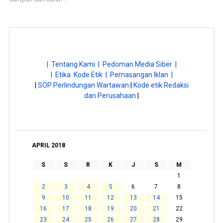
| Tentang Kami |
Pedoman Media Siber |
| Etika Kode Etik |
Pemasangan Iklan |
|
SOP Perlindungan Wartawan
|
Kode etik Redaksi
dan Perusahaan
|
APRIL 2018
S
S
R
K
J
S
M
1
2
3
4
5
6
7
8
9
10
11
12
13
14
15
16
17
18
19
20
21
22
23
24
25
26
27
28
29