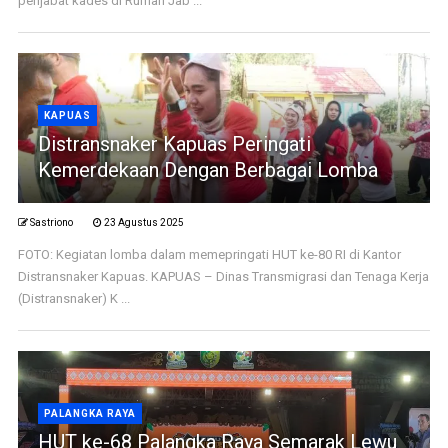
penjabat kades di Rumah Jab ...
KAPUAS
Distransnaker Kapuas Peringati
Kemerdekaan Dengan Berbagai Lomba
Sastriono
23 Agustus 2025
FOTO: Kegiatan lomba dalam memepringati HUT ke-80 RI di Kantor
Distransnaker Kapuas. KAPUAS – Dinas Transmigrasi dan Tenaga Kerja
(Distransnaker) K ...
PALANGKA RAYA
HUT ke-68 Palangka Raya Semarak Lewu