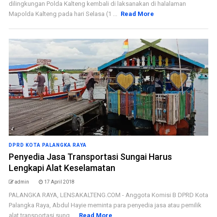
dilingkungan Polda Kalteng kembali di laksanakan di halalaman
Mapolda Kalteng pada hari Selasa (1 ...
Read More
DPRD KOTA PALANGKA RAYA
Penyedia Jasa Transportasi Sungai Harus
Lengkapi Alat Keselamatan
admin
17 April 2018
PALANGKA RAYA, LENSAKALTENG.COM - Anggota Komisi B DPRD Kota
Palangka Raya, Abdul Hayie meminta para penyedia jasa atau pemilik
alat transportasi sung ...
Read More