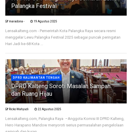
Palangka Festival
maradona -
19 Agustus 2025
Lensakalteng.com - Pemerintah Kota Palangka Raya secara resmi
menggelar Lewu Palangka Festival 2025 sebagai puncak peringatan
Hari Jadi ke-68 Kota ...
DPRD KALIMANTAN TENGAH
DPRD Kalteng Soroti Masalah Sampah
dan Ruang Hijau
Ricko Wahyudi
22 Agustus 2025
Lensakalteng.com, Palangka Raya –Anggota Komisi III DPRD Kalteng,
Hero Harapano Mandow menyoroti serius permasalahan pengelolaan
sampah dan kuran ...