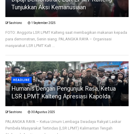
Tunjukkan Aksi Kemanusiaan
Sastriono
1 September 2025
FOTO: Anggota LSR LPMT Kalteng saat membagikan makanan kepada
para demonstran, Senin siang. PALANGKA RAYA – Organisasi
masyarakat LSR LPMT Kalt ...
HEADLINE
Humanis Dengan Pengunjuk Rasa, Ketua
LSR LPMT Kalteng Apresiasi Kapolda
Sastriono
30 Agustus 2025
PALANGKA RAYA – Ketua Umum Lembaga Swadaya Rakyat Laskar
Pembela Masyarakat Tertindas (LSR LPMT) Kalimantan Tengah