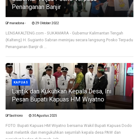
Penanganan Banjir
maradona -
29 Oktober 2022
LENSAKALTENG.com - SUKAMARA - Gubernur Kalimantan Tengah
(Kalteng) H. Sugianto Sabran meninjau secara langsung Posko Terpadu
Penanganan Banjir di ...
KAPUAS
Lantik dan Kukuhkan Kepala Desa, Ini
Pesan Bupati Kapuas HM Wiyatno
Sastriono
30 Agustus 2025
FOTO: Bupati Kapuas HM Wiyatno bersama Wakil Bupati Kapuas Dodo
saat melantik dan mengukuhkan sejumlah kepala desa PAW dan