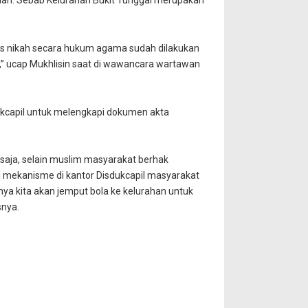
winan. Sebab Kelurahan Bukit Tunggal merupakan
ses nikah secara hukum agama sudah dilakukan
” ucap Mukhlisin saat di wawancara wartawan
ukcapil untuk melengkapi dokumen akta
 saja, selain muslim masyarakat berhak
ui mekanisme di kantor Disdukcapil masyarakat
nya kita akan jemput bola ke kelurahan untuk
snya.