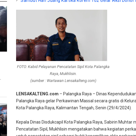
Sambut Hari Juang Kartika Korem 102 Gelar Aksi Donor
FOTO: Kabid Pelayanan Pencatatan Sipil Kota Palangka
Raya, Mukhlisin.
T
(sumber : Wartawan Lensakalteng.com)
LENSAKALTENG.com
– Palangka Raya – Dinas Kependudukan d
Palangka Raya gelar Perkawinan Massal secara gratis di Kelu
Kota Palangka Raya, Kalimantan Tengah, Senin (29/4/2024).
Kepala Dinas Disdukcapil Kota Palangka Raya, Sabirin Muhtar 
Pencatatan Sipil, Mukhlisin mengatakan bahwa kegiatan perka