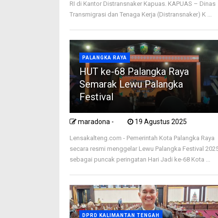
RI di Kantor Distransnaker Kapuas. KAPUAS – Dinas
Transmigrasi dan Tenaga Kerja (Distransnaker) K ...
PALANGKA RAYA
HUT ke-68 Palangka Raya
Semarak Lewu Palangka
Festival
maradona -
19 Agustus 2025
Lensakalteng.com - Pemerintah Kota Palangka Raya
secara resmi menggelar Lewu Palangka Festival 202
sebagai puncak peringatan Hari Jadi ke-68 Kota ...
DPRD KALIMANTAN TENGAH