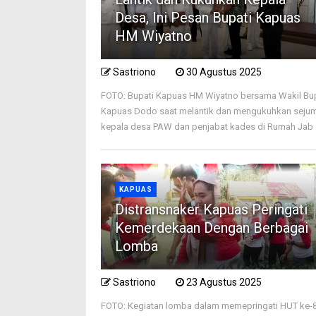
Desa, Ini Pesan Bupati Kapuas
HM Wiyatno
Sastriono
30 Agustus 2025
FOTO: Bupati Kapuas HM Wiyatno bersama Wakil Bu
Kapuas Dodo saat melantik dan mengukuhkan seju
kepala desa PAW dan penjabat kades di Rumah Jab .
KAPUAS
Distransnaker Kapuas Peringati
Kemerdekaan Dengan Berbagai
Lomba
Sastriono
23 Agustus 2025
FOTO: Kegiatan lomba dalam memepringati HUT ke-