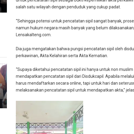
untuk pencatatan sipil sebagai bukti kepemilikan akta perka
salah satu wilayah dengan penduduk yang cukup padat.
“Sehingga potensi untuk pencatatan sipil sangat banyak, pro
namun hukum negara masih banyak yang belum dilaksanakan,
Lensakalteng.com.
Dia juga mengatakan bahwa pungsi pencatatan sipil oleh disd
perkawinan, Akta Kelahiran serta Akta Kematian.
“Supaya diketahui pencatatan sipil ini hanya untuk non muslim
mendapatkan pencatatan sipil dari Disdukcapil. Apabila melal
harus mendaftarkan secara online, tapi untuk hari dan seterus
melaksanakan pencatatan sipil untuk mendapatkan akta,” jela