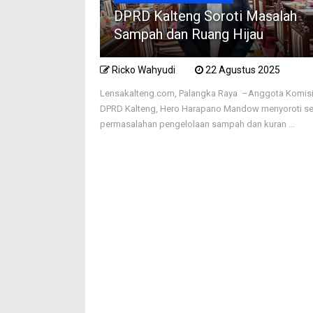
DPRD Kalteng Soroti Masalah
Sampah dan Ruang Hijau
Ricko Wahyudi
22 Agustus 2025
Lensakalteng.com, Palangka Raya –Anggota Komisi 
DPRD Kalteng, Hero Harapano Mandow menyoroti se
permasalahan pengelolaan sampah dan kuran ...