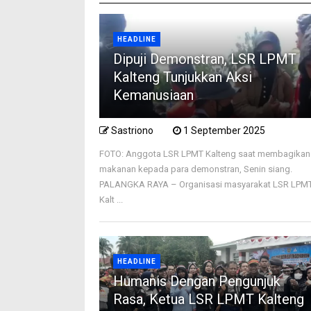
HEADLINE
Dipuji Demonstran, LSR LPMT
Kalteng Tunjukkan Aksi
Kemanusiaan
Sastriono
1 September 2025
FOTO: Anggota LSR LPMT Kalteng saat membagikan
makanan kepada para demonstran, Senin siang.
PALANGKA RAYA – Organisasi masyarakat LSR LPM
Kalt ...
HEADLINE
Humanis Dengan Pengunjuk
Rasa, Ketua LSR LPMT Kalteng