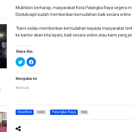
Mukhlisin berharap, masyarakat Kota Palangka Raya segera 
Disdukcapil sudah memberikan kemudahan baik secara online a
“Kami selalu memberikan kemudahan kepada masyarakat terkai
ke kantor akan kita layani, baik secara online atau kami yang je
Share this:
K
K
l
l
i
i
k
k
u
u
n
n
Menyukai ini:
t
t
u
u
Memuat...
k
k
5
b
m
e
e
r
m
b
b
a
a
g
g
Headline
Palangka Raya
1426
963
i
i
p
k
a
a
d
n
a
d
T
i