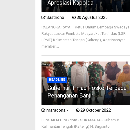
Apresiasi Kapolda
Sastriono
30 Agustus 2025
PALANGKA RAYA – Ketua Umum Lembaga Swadaya
Rakyat Laskar Pembela Masyarakat Tertindas (LSR
LPMT) Kalimantan Tengah (Kalteng), Agatisansyah,
member ...
HEADLINE
Gubernur Tinjau Posko Terpadu
Penanganan Banjir
maradona -
29 Oktober 2022
LENSAKALTENG.com - SUKAMARA - Gubernur
Kalimantan Tengah (Kalteng) H. Sugianto