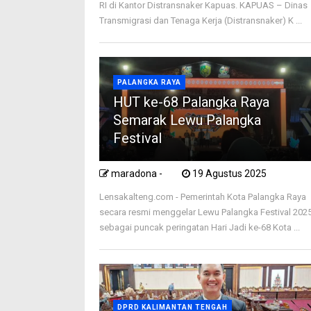
RI di Kantor Distransnaker Kapuas. KAPUAS – Dinas
Transmigrasi dan Tenaga Kerja (Distransnaker) K ...
PALANGKA RAYA
HUT ke-68 Palangka Raya
Semarak Lewu Palangka
Festival
maradona -
19 Agustus 2025
Lensakalteng.com - Pemerintah Kota Palangka Raya
secara resmi menggelar Lewu Palangka Festival 202
sebagai puncak peringatan Hari Jadi ke-68 Kota ...
DPRD KALIMANTAN TENGAH