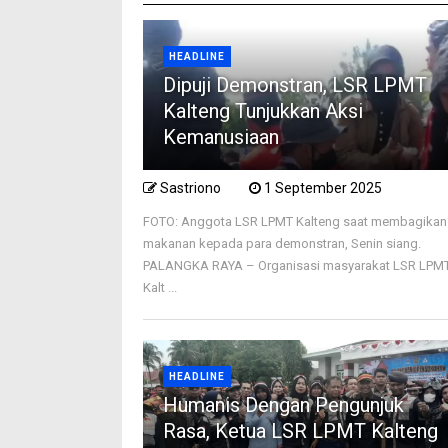
HEADLINE
Dipuji Demonstran, LSR LPMT
Kalteng Tunjukkan Aksi
Kemanusiaan
Sastriono
1 September 2025
FOTO: Anggota LSR LPMT Kalteng saat membagikan
makanan kepada para demonstran, Senin siang.
PALANGKA RAYA – Organisasi masyarakat LSR LPM
Kalt ...
HEADLINE
Humanis Dengan Pengunjuk
Rasa, Ketua LSR LPMT Kalteng