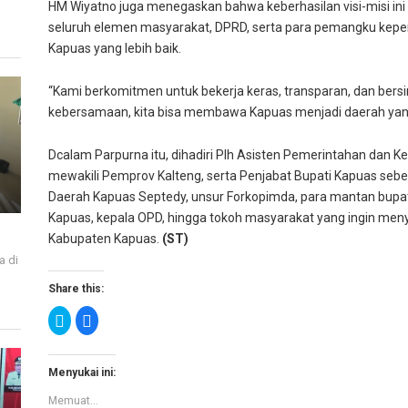
HM Wiyatno juga menegaskan bahwa keberhasilan visi-misi ini 
seluruh elemen masyarakat, DPRD, serta para pemangku kep
Kapuas yang lebih baik.
“Kami berkomitmen untuk bekerja keras, transparan, dan bers
kebersamaan, kita bisa membawa Kapuas menjadi daerah yang 
Dcalam Parpurna itu, dihadiri Plh Asisten Pemerintahan dan K
mewakili Pemprov Kalteng, serta Penjabat Bupati Kapuas sebel
Daerah Kapuas Septedy, unsur Forkopimda, para mantan bupati
Kapuas, kepala OPD, hingga tokoh masyarakat yang ingin me
Kabupaten Kapuas.
(ST)
a di
i
Share this:
K
K
l
l
i
i
k
k
u
u
n
n
Menyukai ini:
t
t
u
u
Memuat...
k
k