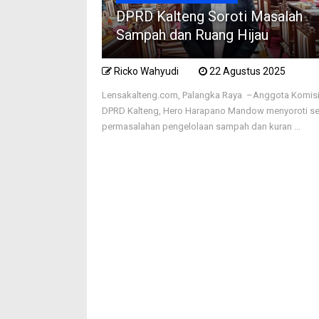
DPRD Kalteng Soroti Masalah
Sampah dan Ruang Hijau
Ricko Wahyudi
22 Agustus 2025
Lensakalteng.com, Palangka Raya –Anggota Komisi 
DPRD Kalteng, Hero Harapano Mandow menyoroti se
permasalahan pengelolaan sampah dan kuran ...