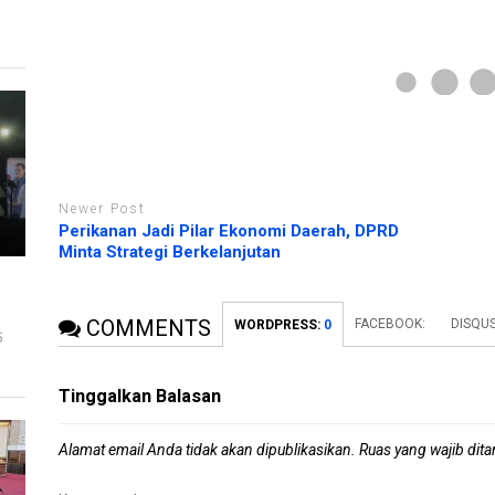
n
y
g
a
b
n
a
g
r
b
u
a
)
r
u
)
Newer Post
Perikanan Jadi Pilar Ekonomi Daerah, DPRD
Minta Strategi Berkelanjutan
COMMENTS
FACEBOOK:
DISQUS
WORDPRESS:
0
5
Tinggalkan Balasan
Alamat email Anda tidak akan dipublikasikan.
Ruas yang wajib dit