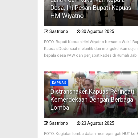
Desa, Ini Pesan Bupati Kapuas
HM Wiyatno
Sastriono
30 Agustus 2025
FOTO: Bupati Kapuas HM Wiyatno bersama Wakil Bu
Kapuas Dodo saat melantik dan mengukuhkan seju
kepala desa PAW dan penjabat kades di Rumah Jab .
KAPUAS
Distransnaker Kapuas Peringati
Kemerdekaan Dengan Berbagai
Lomba
Sastriono
23 Agustus 2025
FOTO: Kegiatan lomba dalam memepringati HUT ke-