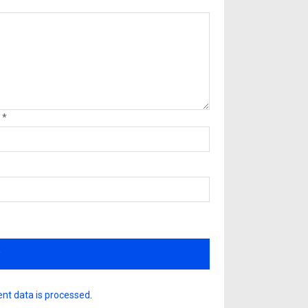
l
*
nt data is processed
.