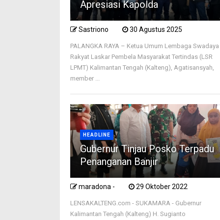
Apresiasi Kapolda
Sastriono
30 Agustus 2025
PALANGKA RAYA – Ketua Umum Lembaga Swadaya
Rakyat Laskar Pembela Masyarakat Tertindas (LSR
LPMT) Kalimantan Tengah (Kalteng), Agatisansyah,
member ...
HEADLINE
Gubernur Tinjau Posko Terpadu
Penanganan Banjir
maradona -
29 Oktober 2022
LENSAKALTENG.com - SUKAMARA - Gubernur
Kalimantan Tengah (Kalteng) H. Sugianto