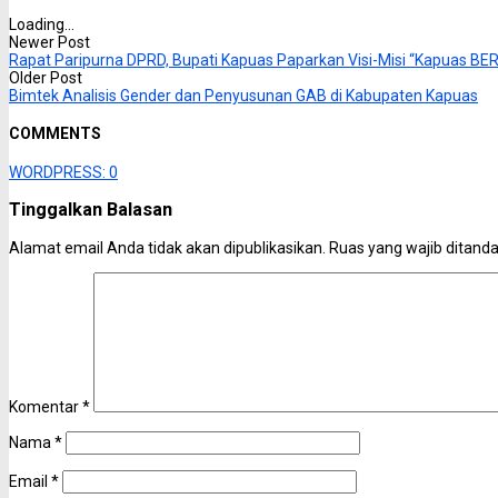
Loading...
Newer Post
Rapat Paripurna DPRD, Bupati Kapuas Paparkan Visi-Misi “Kapuas BE
Older Post
Bimtek Analisis Gender dan Penyusunan GAB di Kabupaten Kapuas
COMMENTS
WORDPRESS:
0
Tinggalkan Balasan
Alamat email Anda tidak akan dipublikasikan.
Ruas yang wajib ditand
Komentar
*
Nama
*
Email
*