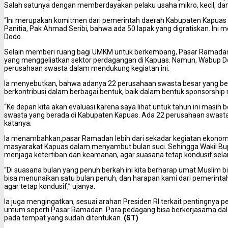
Salah satunya dengan memberdayakan pelaku usaha mikro, kecil, d
“Ini merupakan komitmen dari pemerintah daerah Kabupaten Kapuas
Panitia, Pak Ahmad Seribi, bahwa ada 50 lapak yang digratiskan. In
Dodo.
Selain memberi ruang bagi UMKM untuk berkembang, Pasar Ramadan 
yang menggeliatkan sektor perdagangan di Kapuas. Namun, Wabup D
perusahaan swasta dalam mendukung kegiatan ini.
Ia menyebutkan, bahwa adanya 22 perusahaan swasta besar yang bero
berkontribusi dalam berbagai bentuk, baik dalam bentuk sponsorship 
“Ke depan kita akan evaluasi karena saya lihat untuk tahun ini masi
swasta yang berada di Kabupaten Kapuas. Ada 22 perusahaan swasta di
katanya.
Ia menambahkan,pasar Ramadan lebih dari sekadar kegiatan ekonomi, 
masyarakat Kapuas dalam menyambut bulan suci. Sehingga Wakil Bu
menjaga ketertiban dan keamanan, agar suasana tetap kondusif se
“Di suasana bulan yang penuh berkah ini kita berharap umat Muslim
bisa menunaikan satu bulan penuh, dan harapan kami dari pemerintah
agar tetap kondusif,” ujanya.
Ia juga mengingatkan, sesuai arahan Presiden RI terkait pentingnya
umum seperti Pasar Ramadan. Para pedagang bisa berkerjasama 
pada tempat yang sudah ditentukan.
(ST)