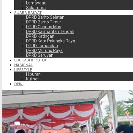
Lamandau
Sukamara
SUARA RAKYAT
DPRD Barito Selatan
DPRD Barito Timur
DPRD Gunung Mas
DPRD Kalimantan Tengah
DPRD Katingan
DPRD Kota Palangka Raya
DPRD Lamandau
DPRD Murung Raya
DPRD Seruyan
EDUKASI & RISTEK
NASIONAL
LIFESTYLE
Hiburan
Kuliner
OPINI