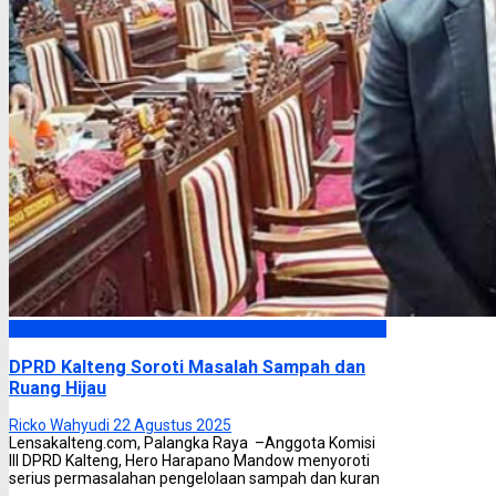
DPRD Kalimantan Tengah
DPRD Kalteng Soroti Masalah Sampah dan
Ruang Hijau
Ricko Wahyudi
22 Agustus 2025
Lensakalteng.com, Palangka Raya –Anggota Komisi
III DPRD Kalteng, Hero Harapano Mandow menyoroti
serius permasalahan pengelolaan sampah dan kuran
...