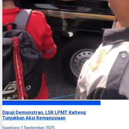
Headline
Dipuji Demonstran, LSR LPMT Kalteng
Tunjukkan Aksi Kemanusiaan
Sastriono
1 September 2025