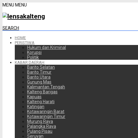
MENU
MENU
SEARCH
HOME
PERISTIWA
Hukum dan Kriminal
Korupsi
Politik
KABAR DAERAH
Barito Selatan
Barito Timur
Barito Utara
Gunung Mas
Kalimantan Tengah
Kalteng Barigas
Kapuas
Kalteng Harati
Katingan
Kotawaringin Barat
Kotawaringin Timur
Murung Raya
Palangka Raya
Pulang Pisau
Seruyan