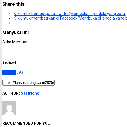
Share this:
Klik untuk berbagi pada Twitter(Membuka di jendela yang baru)
Klik untuk membagikan di Facebook(Membuka di jendela yang 
Menyukai ini:
Suka
Memuat...
Terkait
Kapuas
593
AUTHOR:
Sastriono
RECOMMENDED FOR YOU