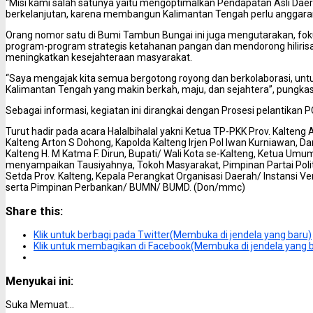
“Misi kami salah satunya yaitu mengoptimalkan Pendapatan Asli D
berkelanjutan, karena membangun Kalimantan Tengah perlu anggaran 
Orang nomor satu di Bumi Tambun Bungai ini juga mengutarakan, fo
program-program strategis ketahanan pangan dan mendorong hilirisa
meningkatkan kesejahteraan masyarakat.
“Saya mengajak kita semua bergotong royong dan berkolaborasi, u
Kalimantan Tengah yang makin berkah, maju, dan sejahtera”, pungka
Sebagai informasi, kegiatan ini dirangkai dengan Prosesi pelantikan 
Turut hadir pada acara Halalbihalal yakni Ketua TP-PKK Prov. Kalteng 
Kalteng Arton S Dohong, Kapolda Kalteng Irjen Pol Iwan Kurniawan, 
Kalteng H. M Katma F. Dirun, Bupati/ Wali Kota se-Kalteng, Ketua Um
menyampaikan Tausiyahnya, Tokoh Masyarakat, Pimpinan Partai Politi
Setda Prov. Kalteng, Kepala Perangkat Organisasi Daerah/ Instansi Ver
serta Pimpinan Perbankan/ BUMN/ BUMD. (Don/mmc)
Share this:
Klik untuk berbagi pada Twitter(Membuka di jendela yang baru)
Klik untuk membagikan di Facebook(Membuka di jendela yang 
Menyukai ini:
Suka
Memuat...