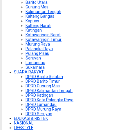
Barito Utara
Gunung Mas
Kalimantan Tengah
Kalteng Barigas
Kapuas
Kalteng Harati
Katingan
Kotawaringin Barat
Kotawaringin Timur
Murung Raya
Palangka Raya
Pulang Pisau
Seruyan
Lamandau
Sukamara
SUARA RAKYAT
DPRD Barito Selatan
DPRD Barito Timur
DPRD Gunung Mas
DPRD Kalimantan Tengah
DPRD Katingan
DPRD Kota Palangka Raya
DPRD Lamandau
DPRD Murung Raya
DPRD Seruyan
EDUKASI & RISTEK
NASIONAL
LIFESTYLE