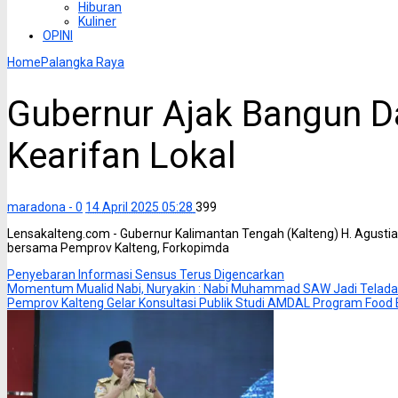
Hiburan
Kuliner
OPINI
Home
Palangka Raya
Gubernur Ajak Bangun D
Kearifan Lokal
maradona -
0
14 April 2025 05:28
399
Lensakalteng.com - Gubernur Kalimantan Tengah (Kalteng) H. Agustia
bersama Pemprov Kalteng, Forkopimda
Penyebaran Informasi Sensus Terus Digencarkan
Momentum Mualid Nabi, Nuryakin : Nabi Muhammad SAW Jadi Telada
Pemprov Kalteng Gelar Konsultasi Publik Studi AMDAL Program Food 