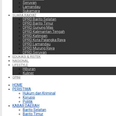
Seruyan
Lamandau
Sukamara
SUARA RAKYAT
DPRD Barito Selatan
DPRD Barito Timur
DPRD Gunung Mas
DPRD Kalimantan Tengah
DPRD Katingan
DPRD Kota Palangka Raya
DPRD Lamandau
DPRD Murung Raya
DPRD Seruyan
EDUKASI & RISTEK
NASIONAL
LIFESTYLE
Hiburan
Kuliner
OPINI
HOME
PERISTIWA
Hukum dan Kriminal
Korupsi
Politik
KABAR DAERAH
Barito Selatan
Barito Timur