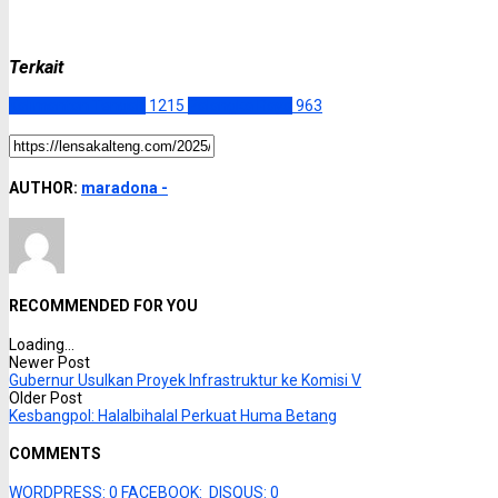
Terkait
Kalimantan Tengah
1215
Palangka Raya
963
AUTHOR:
maradona -
RECOMMENDED FOR YOU
Loading...
Newer Post
Gubernur Usulkan Proyek Infrastruktur ke Komisi V
Older Post
Kesbangpol: Halalbihalal Perkuat Huma Betang
COMMENTS
WORDPRESS:
0
FACEBOOK:
DISQUS:
0