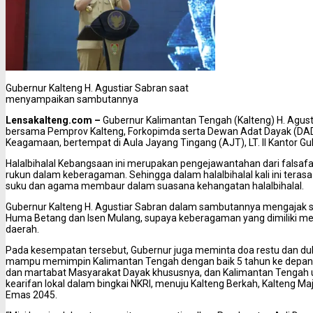
Gubernur Kalteng H. Agustiar Sabran saat
menyampaikan sambutannya
Lensakalteng.com –
Gubernur Kalimantan Tengah (Kalteng) H. Agust
bersama Pemprov Kalteng, Forkopimda serta Dewan Adat Dayak (DAD
Keagamaan, bertempat di Aula Jayang Tingang (AJT), LT. II Kantor Gu
Halalbihalal Kebangsaan ini merupakan pengejawantahan dari fals
rukun dalam keberagaman.
Sehingga dalam halalbihalal kali ini tera
suku dan agama membaur dalam suasana kehangatan halalbihalal.
Gubernur Kalteng H. Agustiar Sabran dalam sambutannya mengajak 
Huma Betang dan Isen Mulang, supaya keberagaman yang dimiliki 
daerah.
Pada kesempatan tersebut, Gubernur juga meminta doa restu dan du
mampu memimpin Kalimantan Tengah dengan baik 5 tahun ke depan, 
dan martabat Masyarakat Dayak khususnya, dan Kalimantan Tengah 
kearifan lokal dalam bingkai NKRI, menuju Kalteng Berkah, Kalteng M
Emas 2045.