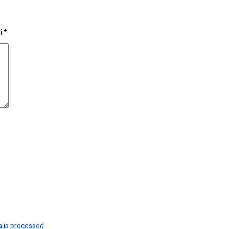
ai
*
 is processed
.