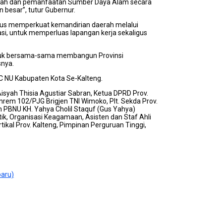
aerah dan pemanfaatan Sumber Daya Alam secara
besar”, tutur Gubernur.
kus memperkuat kemandirian daerah melalui
si, untuk memperluas lapangan kerja sekaligus
ntuk bersama-sama membangun Provinsi
snya.
PC NU Kabupaten Kota Se-Kalteng.
Aisyah Thisia Agustiar Sabran, Ketua DPRD Prov.
Danrem 102/PJG Brigjen TNI Wimoko,
Plt. Sekda Prov.
um PBNU KH. Yahya Cholil Staquf (Gus Yahya)
k, Organisasi Keagamaan, Asisten dan Staf Ahli
tikal Prov. Kalteng, Pimpinan Perguruan Tinggi,
baru)