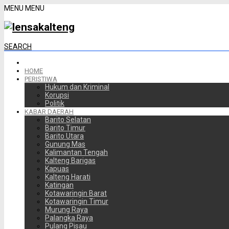
MENU
MENU
SEARCH
HOME
PERISTIWA
Hukum dan Kriminal
Korupsi
Politik
KABAR DAERAH
Barito Selatan
Barito Timur
Barito Utara
Gunung Mas
Kalimantan Tengah
Kalteng Barigas
Kapuas
Kalteng Harati
Katingan
Kotawaringin Barat
Kotawaringin Timur
Murung Raya
Palangka Raya
Pulang Pisau