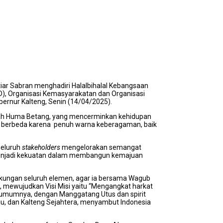
iar Sabran menghadiri Halalbihalal Kebangsaan
), Organisasi Kemasyarakatan dan Organisasi
bernur Kalteng, Senin (14/04/2025).
afah Huma Betang, yang mencerminkan kehidupan
sa berbeda karena
penuh warna keberagaman, baik
seluruh
stakeholders
mengelorakan semangat
menjadi kekuatan dalam membangun kemajuan
kungan seluruh elemen, agar ia bersama Wagub
mewujudkan Visi Misi yaitu “Mengangkat harkat
umumnya, dengan Manggatang Utus dan spirit
aju, dan Kalteng Sejahtera, menyambut Indonesia