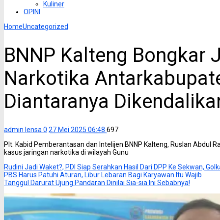
Kuliner
OPINI
Home
Uncategorized
BNNP Kalteng Bongkar J
Narkotika Antarkabupate
Diantaranya Dikendalika
admin lensa
0
27 Mei 2025 06:48
697
Plt. Kabid Pemberantasan dan Intelijen BNNP Kalteng, Ruslan Abdul 
kasus jaringan narkotika di wilayah Gunu
Rudini Jadi Waket?, PDI Siap Serahkan Hasil Dari DPP Ke Sekwan, Gol
PBS Harus Patuhi Aturan, Libur Lebaran Bagi Karyawan Itu Wajib
Tanggul Darurat Ujung Pandaran Dinilai Sia-sia Ini Sebabnya!