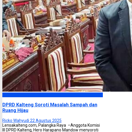
DPRD Kalimantan Tengah
DPRD Kalteng Soroti Masalah Sampah dan
Ruang Hijau
Ricko Wahyudi
22 Agustus 2025
Lensakalteng.com, Palangka Raya –Anggota Komisi
III DPRD Kalteng, Hero Harapano Mandow menyoroti