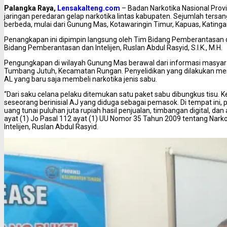
Palangka Raya,
Lensakalteng.com
– Badan Narkotika Nasional Pro
jaringan peredaran gelap narkotika lintas kabupaten. Sejumlah tersan
berbeda, mulai dari Gunung Mas, Kotawaringin Timur, Kapuas, Katinga
Penangkapan ini dipimpin langsung oleh Tim Bidang Pemberantasan dan
Bidang Pemberantasan dan Intelijen, Ruslan Abdul Rasyid, S.I.K., M.H.
Pengungkapan di wilayah Gunung Mas berawal dari informasi masyar
Tumbang Jutuh, Kecamatan Rungan. Penyelidikan yang dilakukan men
AL yang baru saja membeli narkotika jenis sabu.
“Dari saku celana pelaku ditemukan satu paket sabu dibungkus tis
seseorang berinisial AJ yang diduga sebagai pemasok. Di tempat ini, 
uang tunai puluhan juta rupiah hasil penjualan, timbangan digital, dan
ayat (1) Jo Pasal 112 ayat (1) UU Nomor 35 Tahun 2009 tentang Nark
Intelijen, Ruslan Abdul Rasyid.