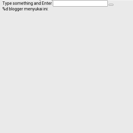
Type something and Enter
%d
blogger menyukai ini: