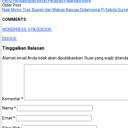
Perlu Pengawasan Ketat Perairan Palangka Raya
Older Post
Naik Motor Trail, Bupati dan Wabup Kapuas Didampingi Pj Sekda Surv
COMMENTS
WORDPRESS:
0
FACEBOOK:
DISQUS:
Tinggalkan Balasan
Alamat email Anda tidak akan dipublikasikan.
Ruas yang wajib ditand
Komentar
*
Nama
*
Email
*
Situs Web