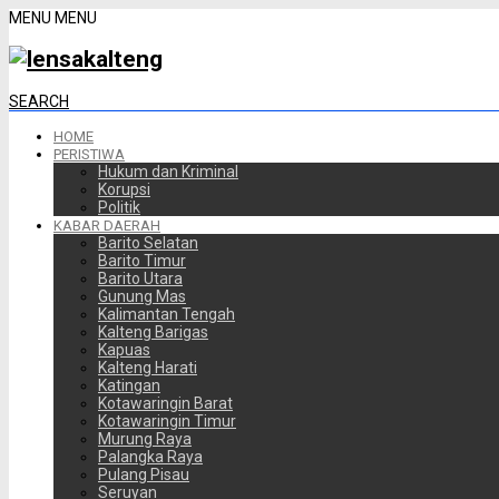
MENU
MENU
SEARCH
HOME
PERISTIWA
Hukum dan Kriminal
Korupsi
Politik
KABAR DAERAH
Barito Selatan
Barito Timur
Barito Utara
Gunung Mas
Kalimantan Tengah
Kalteng Barigas
Kapuas
Kalteng Harati
Katingan
Kotawaringin Barat
Kotawaringin Timur
Murung Raya
Palangka Raya
Pulang Pisau
Seruyan