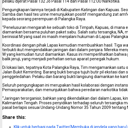
pelaku dijerat Pasal 132 Jo Pasal 114 dan Pasal 112 UU Narkotika.
Pengungkapan lainnya terjadi di Kabupaten Katingan dan Kapuas. Se
Samba dan hasil tes urine menunjukkan positif mengandung zat am
kepada seorang perempuan di Palangka Raya.
“Penelusuran mengarah ke sebuah toko di Timpah, Kapuas, di mana 
diamankan bersama puluhan paket sabu. Salah satu tersangka, NA
berinisial M yang saat ini masih menjalani hukuman di Lapas Palangk
Koordinasi dengan pihak Lapas kemudian membuahkan hasil. Tiga war
terbukti ikut mengendalikan jaringan dari dalam penjara. Mereka menga
W yang kemudian turut diamankan. Kasus ini memperlihatkan bahwa p
balik jeruji, yang menjadi perhatian serius aparat penegak hukum.
Di lokasi lain, tepatnya Kota Palangka Raya, Tim mengamankan satu ora
Jalan Bukit Keminting. Barang bukti berupa tujuh butir pil ekstasi dan
penggeledahan. Pelaku dan barang bukti langsung diamankan ke kanto
Seluruh pengungkapan ini merupakan hasil kolaborasi dengan instansi 
Pemasyarakatan, dan menunjukkan bahwa peredaran narkotika tidak la
“Jaringan terorganisir, bahkan yang dikendalikan dari dalam Lapas, kin
Kalimantan Tengah. Proses penyidikan terhadap seluruh tersangka ma
pasal berlapis sesuai Undang-Undang Nomor 35 Tahun 2009 tentang Na
Share this:
Klik untuk berbagi pada Twitter(Membuka di jendela yang baru)