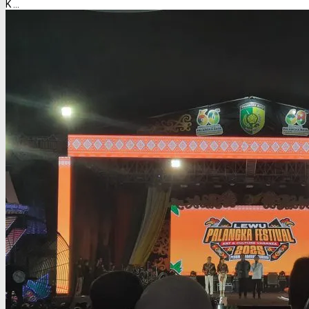
K ...