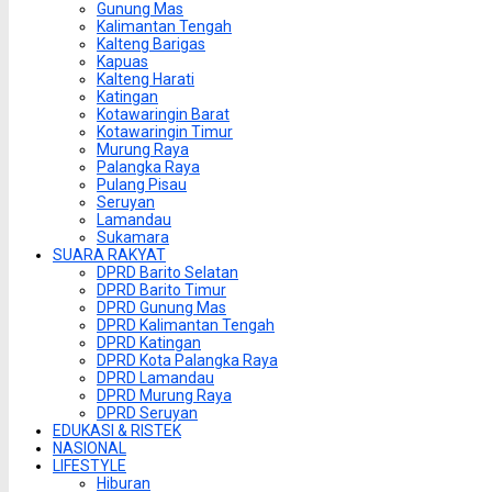
Gunung Mas
Kalimantan Tengah
Kalteng Barigas
Kapuas
Kalteng Harati
Katingan
Kotawaringin Barat
Kotawaringin Timur
Murung Raya
Palangka Raya
Pulang Pisau
Seruyan
Lamandau
Sukamara
SUARA RAKYAT
DPRD Barito Selatan
DPRD Barito Timur
DPRD Gunung Mas
DPRD Kalimantan Tengah
DPRD Katingan
DPRD Kota Palangka Raya
DPRD Lamandau
DPRD Murung Raya
DPRD Seruyan
EDUKASI & RISTEK
NASIONAL
LIFESTYLE
Hiburan