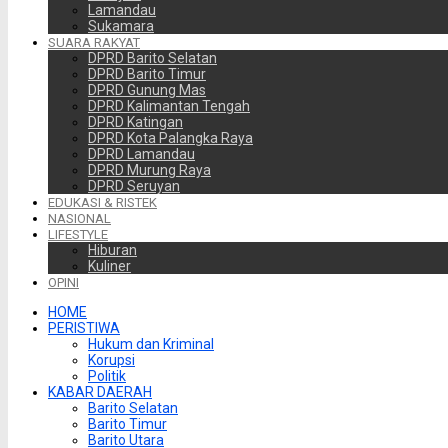
Lamandau
Sukamara
SUARA RAKYAT
DPRD Barito Selatan
DPRD Barito Timur
DPRD Gunung Mas
DPRD Kalimantan Tengah
DPRD Katingan
DPRD Kota Palangka Raya
DPRD Lamandau
DPRD Murung Raya
DPRD Seruyan
EDUKASI & RISTEK
NASIONAL
LIFESTYLE
Hiburan
Kuliner
OPINI
HOME
PERISTIWA
Hukum dan Kriminal
Korupsi
Politik
KABAR DAERAH
Barito Selatan
Barito Timur
Barito Utara