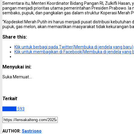
Sementara itu, Menteri Koordinator Bidang Pangan RI, Zulkifli Hasa
pangan menjadi prioritas utama pemerintahan Presiden Prabowo. I
sembako, pupuk, dan pangkalan gas dalam struktur Koperasi Merah Pu
“Kopdeskel Merah Putih ini harus menjadi pusat distribusi kebutuha
pupuk, gas melon, akan memastikan masyarakat tidak kekurangan b
Share this:
Klik untuk berbagi pada Twitter(Membuka di jendela yang baru)
Klik untuk membagikan di Facebook(Membuka di jendela yang 
Menyukai ini:
Suka
Memuat...
Terkait
Kapuas
593
AUTHOR:
Sastriono