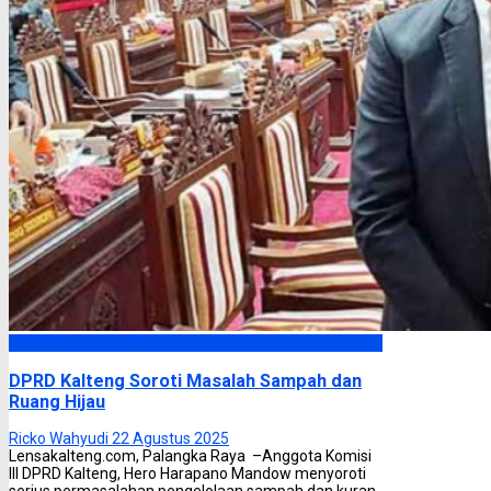
DPRD Kalimantan Tengah
DPRD Kalteng Soroti Masalah Sampah dan
Ruang Hijau
Ricko Wahyudi
22 Agustus 2025
Lensakalteng.com, Palangka Raya –Anggota Komisi
III DPRD Kalteng, Hero Harapano Mandow menyoroti
serius permasalahan pengelolaan sampah dan kuran