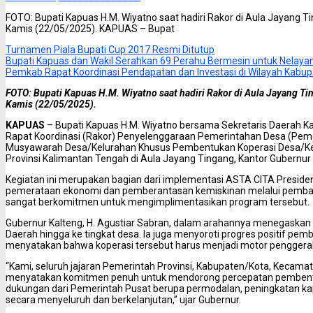
FOTO: Bupati Kapuas H.M. Wiyatno saat hadiri Rakor di Aula Jayang T
Kamis (22/05/2025). KAPUAS – Bupat
Turnamen Piala Bupati Cup 2017 Resmi Ditutup
Bupati Kapuas dan Wakil Serahkan 69 Perahu Bermesin untuk Nelaya
Pemkab Rapat Koordinasi Pendapatan dan Investasi di Wilayah Kabu
FOTO: Bupati Kapuas H.M. Wiyatno saat hadiri Rakor di Aula Jayang T
Kamis (22/05/2025).
KAPUAS
– Bupati Kapuas H.M. Wiyatno bersama Sekretaris Daerah Kab
Rapat Koordinasi (Rakor) Penyelenggaraan Pemerintahan Desa (Pemd
Musyawarah Desa/Kelurahan Khusus Pembentukan Koperasi Desa/Kelu
Provinsi Kalimantan Tengah di Aula Jayang Tingang, Kantor Gubernur
Kegiatan ini merupakan bagian dari implementasi ASTA CITA Preside
pemerataan ekonomi dan pemberantasan kemiskinan melalui pemba
sangat berkomitmen untuk mengimplimentasikan program tersebut.
Gubernur Kalteng, H. Agustiar Sabran, dalam arahannya menegaskan 
Daerah hingga ke tingkat desa. Ia juga menyoroti progres positif pem
menyatakan bahwa koperasi tersebut harus menjadi motor penggera
“Kami, seluruh jajaran Pemerintah Provinsi, Kabupaten/Kota, Kecama
menyatakan komitmen penuh untuk mendorong percepatan pembentuk
dukungan dari Pemerintah Pusat berupa permodalan, peningkatan k
secara menyeluruh dan berkelanjutan,” ujar Gubernur.