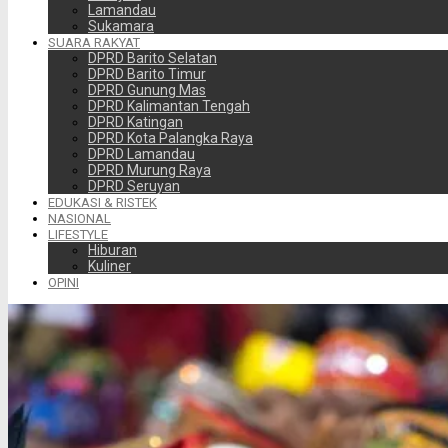
Lamandau
Sukamara
SUARA RAKYAT
DPRD Barito Selatan
DPRD Barito Timur
DPRD Gunung Mas
DPRD Kalimantan Tengah
DPRD Katingan
DPRD Kota Palangka Raya
DPRD Lamandau
DPRD Murung Raya
DPRD Seruyan
EDUKASI & RISTEK
NASIONAL
LIFESTYLE
Hiburan
Kuliner
OPINI