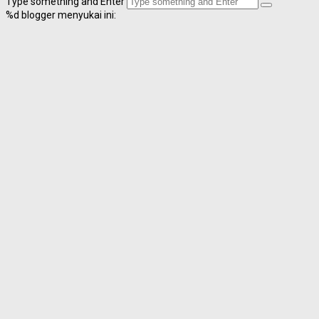
Type something and Enter
%d
blogger menyukai ini: