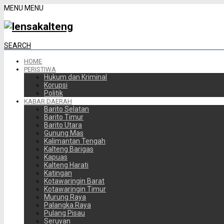
MENU
MENU
SEARCH
HOME
PERISTIWA
Hukum dan Kriminal
Korupsi
Politik
KABAR DAERAH
Barito Selatan
Barito Timur
Barito Utara
Gunung Mas
Kalimantan Tengah
Kalteng Barigas
Kapuas
Kalteng Harati
Katingan
Kotawaringin Barat
Kotawaringin Timur
Murung Raya
Palangka Raya
Pulang Pisau
Seruyan