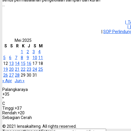
...
| 
|
|
SOP Perlindu
Mei 2025
S
S
R
K
J
S
M
1
2
3
4
5
6
7
8
9
10
11
12
13
14
15
16
17
18
19
20
21
22
23
24
25
26
27
28
29
30
31
« Apr
Jun »
Palangkaraya
+
35
°
C
Tinggi:
+
37
Rendah:
+
20
Sebagian Cerah
© 2021 lensakalteng. All rights reserved.