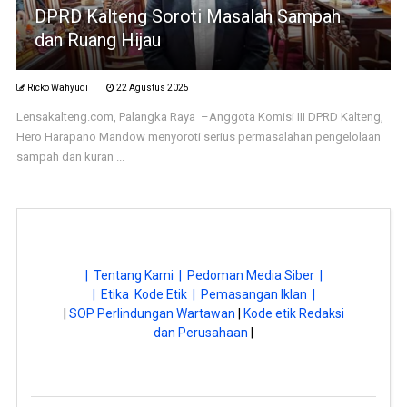
DPRD Kalteng Soroti Masalah Sampah
dan Ruang Hijau
Ricko Wahyudi
22 Agustus 2025
Lensakalteng.com, Palangka Raya –Anggota Komisi III DPRD Kalteng,
Hero Harapano Mandow menyoroti serius permasalahan pengelolaan
sampah dan kuran ...
| Tentang Kami |
Pedoman Media Siber |
| Etika Kode Etik |
Pemasangan Iklan |
|
SOP Perlindungan Wartawan
|
Kode etik Redaksi
dan Perusahaan
|