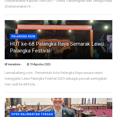
Distransnaker Kapuas. KAPUAS – Dinas Transmigrasi dan Tenaga Kerja
(Distransnaker) K ...
PALANGKA RAYA
HUT ke-68 Palangka Raya Semarak Lewu
Palangka Festival
maradona -
19 Agustus 2025
Lensakalteng.com - Pemerintah Kota Palangka Raya secara resmi
menggelar Lewu Palangka Festival 2025 sebagai puncak peringatan
Hari Jadi ke-68 Kota ...
DPRD KALIMANTAN TENGAH