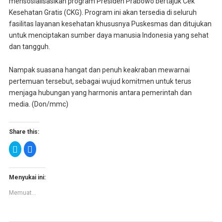
mensosialisasikan program Presiden Prabowo bertajuk Cek
Kesehatan Gratis (CKG). Program ini akan tersedia di seluruh
fasilitas layanan kesehatan khususnya Puskesmas dan ditujukan
untuk menciptakan sumber daya manusia Indonesia yang sehat
dan tangguh.
Nampak suasana hangat dan penuh keakraban mewarnai
pertemuan tersebut, sebagai wujud komitmen untuk terus
menjaga hubungan yang harmonis antara pemerintah dan
media. (Don/mmc)
Share this:
K
K
l
l
i
i
k
k
u
u
n
n
Menyukai ini:
t
t
u
u
Memuat...
k
k
b
m
e
e
r
m
b
b