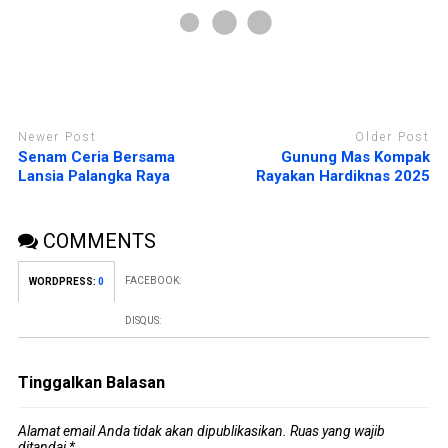
r
b
u
a
)
r
u
)
Newer Post
Older Post
Senam Ceria Bersama
Gunung Mas Kompak
Lansia Palangka Raya
Rayakan Hardiknas 2025
COMMENTS
FACEBOOK:
WORDPRESS:
0
DISQUS:
Tinggalkan Balasan
Alamat email Anda tidak akan dipublikasikan.
Ruas yang wajib
ditandai
*