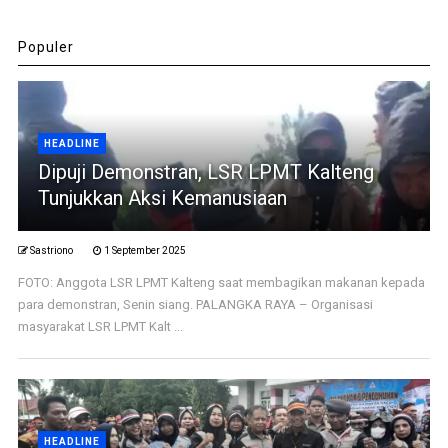
Populer
HEADLINE
Dipuji Demonstran, LSR LPMT Kalteng
Tunjukkan Aksi Kemanusiaan
Sastriono
1 September 2025
FOTO: Anggota LSR LPMT Kalteng saat membagikan makanan kepada
para demonstran, Senin siang. PALANGKA RAYA – Organisasi
masyarakat LSR LPMT Kalt ...
HEADLINE