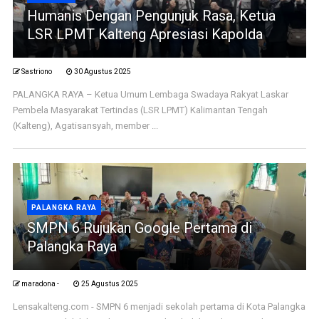
Humanis Dengan Pengunjuk Rasa, Ketua
LSR LPMT Kalteng Apresiasi Kapolda
Sastriono
30 Agustus 2025
PALANGKA RAYA – Ketua Umum Lembaga Swadaya Rakyat Laskar
Pembela Masyarakat Tertindas (LSR LPMT) Kalimantan Tengah
(Kalteng), Agatisansyah, member ...
PALANGKA RAYA
SMPN 6 Rujukan Google Pertama di
Palangka Raya
maradona -
25 Agustus 2025
Lensakalteng.com - SMPN 6 menjadi sekolah pertama di Kota Palangka