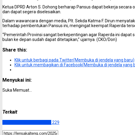
Ketua DPRD Arton S. Dohong berharap Pansus dapat bekerja secara 
dan dapat segera diselesaikan.
Dalam wawancara dengan media, Plt. Sekda Katma F. Dirun menyatak
terhadap pembentukan Pansus ini, mengingat keempat Raperda ter
“Pemerintah Provinsi sangat berkepentingan agar Raperda ini dapat 
bulan ke depan sudah dapat ditetapkan,” ujarnya. (CKO/Don)
Share this:
Klik untuk berbagi pada Twitter(Membuka di jendela yang baru)
Klik untuk membagikan di Facebook(Membuka di jendela yang 
Menyukai ini:
Suka
Memuat...
Terkait
DPRD Kalimantan Tengah
229