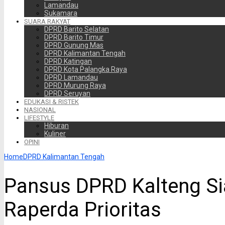
Lamandau
Sukamara
SUARA RAKYAT
DPRD Barito Selatan
DPRD Barito Timur
DPRD Gunung Mas
DPRD Kalimantan Tengah
DPRD Katingan
DPRD Kota Palangka Raya
DPRD Lamandau
DPRD Murung Raya
DPRD Seruyan
EDUKASI & RISTEK
NASIONAL
LIFESTYLE
Hiburan
Kuliner
OPINI
Home
DPRD Kalimantan Tengah
Pansus DPRD Kalteng Si
Raperda Prioritas