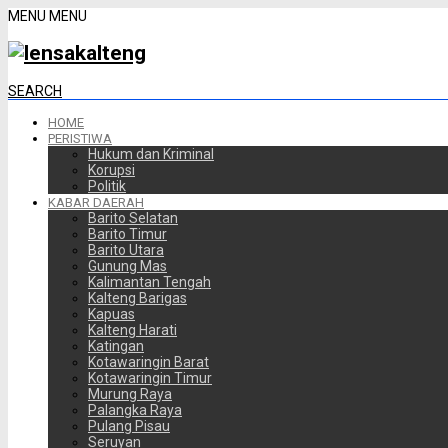
MENU
MENU
SEARCH
HOME
PERISTIWA
Hukum dan Kriminal
Korupsi
Politik
KABAR DAERAH
Barito Selatan
Barito Timur
Barito Utara
Gunung Mas
Kalimantan Tengah
Kalteng Barigas
Kapuas
Kalteng Harati
Katingan
Kotawaringin Barat
Kotawaringin Timur
Murung Raya
Palangka Raya
Pulang Pisau
Seruyan