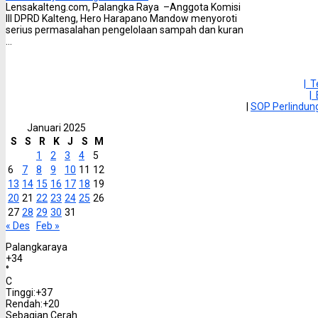
Lensakalteng.com, Palangka Raya –Anggota Komisi
III DPRD Kalteng, Hero Harapano Mandow menyoroti
serius permasalahan pengelolaan sampah dan kuran
...
| 
|
|
SOP Perlindu
Januari 2025
S
S
R
K
J
S
M
1
2
3
4
5
6
7
8
9
10
11
12
13
14
15
16
17
18
19
20
21
22
23
24
25
26
27
28
29
30
31
« Des
Feb »
Palangkaraya
+
34
°
C
Tinggi:
+
37
Rendah:
+
20
Sebagian Cerah