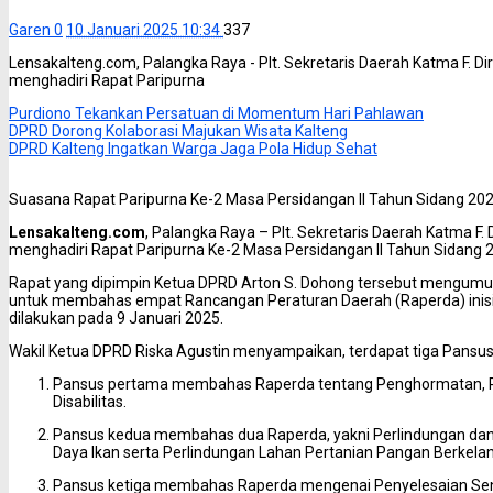
Garen
0
10 Januari 2025 10:34
337
Lensakalteng.com, Palangka Raya - Plt. Sekretaris Daerah Katma F. 
menghadiri Rapat Paripurna
Purdiono Tekankan Persatuan di Momentum Hari Pahlawan
DPRD Dorong Kolaborasi Majukan Wisata Kalteng
DPRD Kalteng Ingatkan Warga Jaga Pola Hidup Sehat
Suasana Rapat Paripurna Ke-2 Masa Persidangan II Tahun Sidang 20
Lensakalteng.com
, Palangka Raya – Plt. Sekretaris Daerah Katma F
menghadiri Rapat Paripurna Ke-2 Masa Persidangan II Tahun Sidang 2
Rapat yang dipimpin Ketua DPRD Arton S. Dohong tersebut mengum
untuk membahas empat Rancangan Peraturan Daerah (Raperda) inisia
dilakukan pada 9 Januari 2025.
Wakil Ketua DPRD Riska Agustin menyampaikan, terdapat tiga Pansus 
Pansus pertama membahas Raperda tentang Penghormatan, 
Disabilitas.
Pansus kedua membahas dua Raperda, yakni Perlindungan dan
Daya Ikan serta Perlindungan Lahan Pertanian Pangan Berkelan
Pansus ketiga membahas Raperda mengenai Penyelesaian Seng