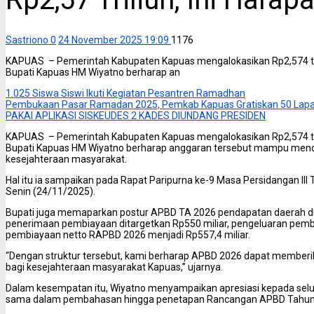
Sastriono
0
24 November 2025 19:09
1176
KAPUAS – Pemerintah Kabupaten Kapuas mengalokasikan Rp2,574 trili
Bupati Kapuas HM Wiyatno berharap an
1.025 Siswa Siswi Ikuti Kegiatan Pesantren Ramadhan
Pembukaan Pasar Ramadan 2025, Pemkab Kapuas Gratiskan 50 Lap
PAKAI APLIKASI SISKEUDES 2 KADES DIUNDANG PRESIDEN
KAPUAS – Pemerintah Kabupaten Kapuas mengalokasikan Rp2,574 trili
Bupati Kapuas HM Wiyatno berharap anggaran tersebut mampu mend
kesejahteraan masyarakat.
Hal itu ia sampaikan pada Rapat Paripurna ke-9 Masa Persidangan III
Senin (24/11/2025).
Bupati juga memaparkan postur APBD TA 2026 pendapatan daerah dita
penerimaan pembiayaan ditargetkan Rp550 miliar, pengeluaran pembi
pembiayaan netto RAPBD 2026 menjadi Rp557,4 miliar.
“Dengan struktur tersebut, kami berharap APBD 2026 dapat member
bagi kesejahteraan masyarakat Kapuas,” ujarnya.
Dalam kesempatan itu, Wiyatno menyampaikan apresiasi kepada selu
sama dalam pembahasan hingga penetapan Rancangan APBD Tahun