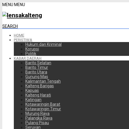
MENU
MENU
SEARCH
HOME
PERISTIWA
Hukum dan Kriminal
Korupsi
Politik
KABAR DAERAH
Barito Selatan
Barito Timur
Barito Utara
Gunung Mas
Kalimantan Tengah
Kalteng Barigas
Kapuas
Kalteng Harati
Katingan
Kotawaringin Barat
Kotawaringin Timur
Murung Raya
Palangka Raya
Pulang Pisau
Seruyan