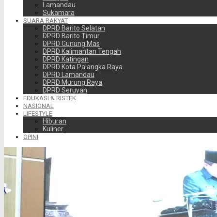
Lamandau
Sukamara
SUARA RAKYAT
DPRD Barito Selatan
DPRD Barito Timur
DPRD Gunung Mas
DPRD Kalimantan Tengah
DPRD Katingan
DPRD Kota Palangka Raya
DPRD Lamandau
DPRD Murung Raya
DPRD Seruyan
EDUKASI & RISTEK
NASIONAL
LIFESTYLE
Hiburan
Kuliner
OPINI