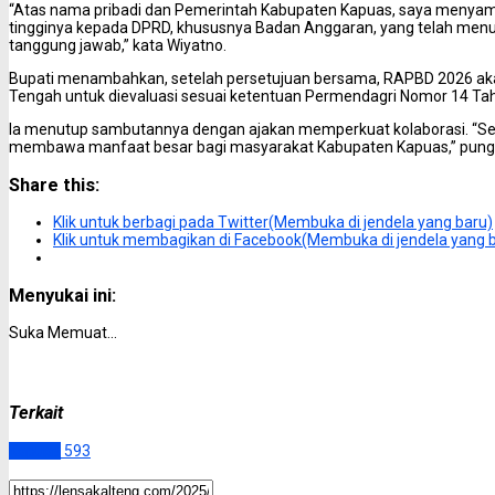
“Atas nama pribadi dan Pemerintah Kabupaten Kapuas, saya menyamp
tingginya kepada DPRD, khususnya Badan Anggaran, yang telah m
tanggung jawab,” kata Wiyatno.
Bupati menambahkan, setelah persetujuan bersama, RAPBD 2026 ak
Tengah untuk dievaluasi sesuai ketentuan Permendagri Nomor 14 Ta
Ia menutup sambutannya dengan ajakan memperkuat kolaborasi. “Semog
membawa manfaat besar bagi masyarakat Kabupaten Kapuas,” pung
Share this:
Klik untuk berbagi pada Twitter(Membuka di jendela yang baru)
Klik untuk membagikan di Facebook(Membuka di jendela yang 
Menyukai ini:
Suka
Memuat...
Terkait
Kapuas
593