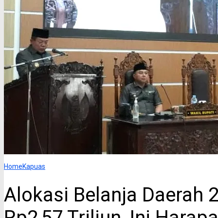
Home
Kapuas
Alokasi Belanja Daerah
Rp2,57 Triliun, Ini Hara