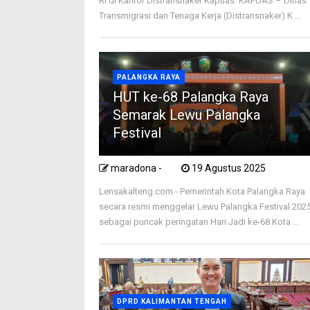
RI di Kantor Distransnaker Kapuas. KAPUAS – Dinas
Transmigrasi dan Tenaga Kerja (Distransnaker) K ...
PALANGKA RAYA
HUT ke-68 Palangka Raya
Semarak Lewu Palangka
Festival
maradona -
19 Agustus 2025
Lensakalteng.com - Pemerintah Kota Palangka Raya
secara resmi menggelar Lewu Palangka Festival 202
sebagai puncak peringatan Hari Jadi ke-68 Kota ...
DPRD KALIMANTAN TENGAH