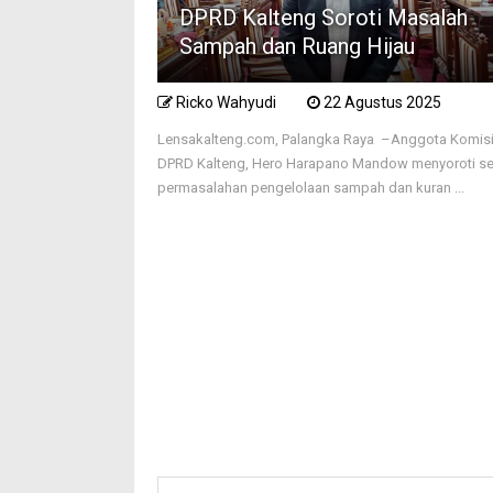
DPRD Kalteng Soroti Masalah
Sampah dan Ruang Hijau
Ricko Wahyudi
22 Agustus 2025
Lensakalteng.com, Palangka Raya –Anggota Komisi 
DPRD Kalteng, Hero Harapano Mandow menyoroti se
permasalahan pengelolaan sampah dan kuran ...