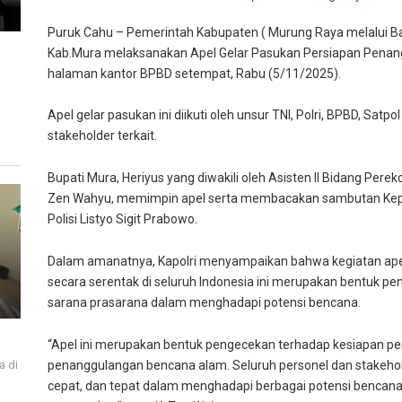
Puruk Cahu – Pemerintah Kabupaten ( Murung Raya melalui
Kab.Mura melaksanakan Apel Gelar Pasukan Persiapan Penan
halaman kantor BPBD setempat, Rabu (5/11/2025).
Apel gelar pasukan ini diikuti oleh unsur TNI, Polri, BPBD, Sat
stakeholder terkait.
Bupati Mura, Heriyus yang diwakili oleh Asisten II Bidang P
Zen Wahyu, memimpin apel serta membacakan sambutan Kepala
Polisi Listyo Sigit Prabowo.
Dalam amanatnya, Kapolri menyampaikan bahwa kegiatan ape
secara serentak di seluruh Indonesia ini merupakan bentuk p
sarana prasarana dalam menghadapi potensi bencana.
“Apel ini merupakan bentuk pengecekan terhadap kesiapan p
a di
penanggulangan bencana alam. Seluruh personel dan stakehold
i
cepat, dan tepat dalam menghadapi berbagai potensi benca