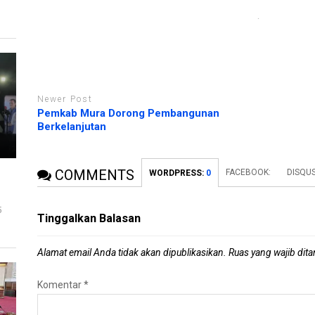
r
b
u
a
)
r
u
)
Newer Post
Pemkab Mura Dorong Pembangunan
Berkelanjutan
COMMENTS
FACEBOOK:
DISQUS
WORDPRESS:
0
5
Tinggalkan Balasan
Alamat email Anda tidak akan dipublikasikan.
Ruas yang wajib dit
Komentar
*