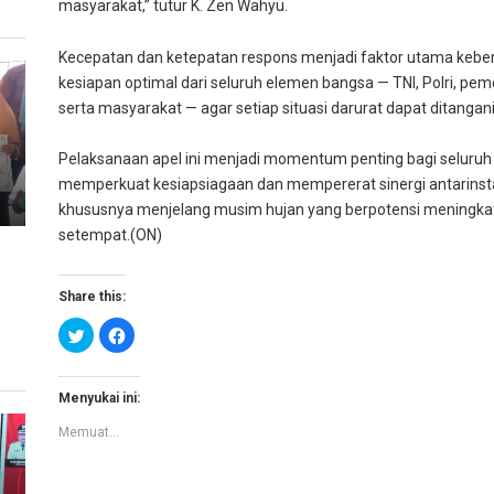
masyarakat,” tutur K. Zen Wahyu.
Kecepatan dan ketepatan respons menjadi faktor utama kebe
kesiapan optimal dari seluruh elemen bangsa — TNI, Polri, pe
serta masyarakat — agar setiap situasi darurat dapat ditangan
Pelaksanaan apel ini menjadi momentum penting bagi seluruh
memperkuat kesiapsiagaan dan mempererat sinergi antarins
khususnya menjelang musim hujan yang berpotensi meningkatka
setempat.(ON)
Share this:
K
K
l
l
i
i
k
k
u
u
n
n
Menyukai ini:
t
t
u
u
Memuat...
k
k
b
m
e
e
r
m
b
b