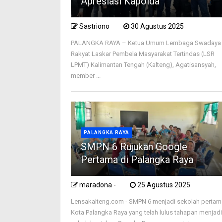
Apresiasi Kapolda
Sastriono
30 Agustus 2025
PALANGKA RAYA – Ketua Umum Lembaga Swadaya
Rakyat Laskar Pembela Masyarakat Tertindas (LSR
LPMT) Kalimantan Tengah (Kalteng), Agatisansyah,
member ...
PALANGKA RAYA
SMPN 6 Rujukan Google
Pertama di Palangka Raya
maradona -
25 Agustus 2025
Lensakalteng.com - SMPN 6 menjadi sekolah pertam
Kota Palangka Raya yang telah lulus tahapan menjad