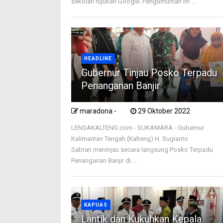
sekolah rujukan Google. Pengumuman ini ...
HEADLINE
Gubernur Tinjau Posko Terpadu
Penanganan Banjir
maradona -
29 Oktober 2022
LENSAKALTENG.com - SUKAMARA - Gubernur
Kalimantan Tengah (Kalteng) H. Sugianto
Sabran meninjau secara langsung Posko Terpadu
Penanganan Banjir di ...
KAPUAS
Lantik dan Kukuhkan Kepala