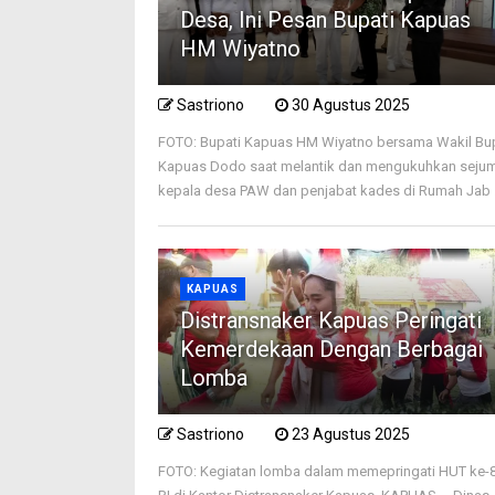
Desa, Ini Pesan Bupati Kapuas
HM Wiyatno
Sastriono
30 Agustus 2025
FOTO: Bupati Kapuas HM Wiyatno bersama Wakil Bu
Kapuas Dodo saat melantik dan mengukuhkan seju
kepala desa PAW dan penjabat kades di Rumah Jab .
KAPUAS
Distransnaker Kapuas Peringati
Kemerdekaan Dengan Berbagai
Lomba
Sastriono
23 Agustus 2025
FOTO: Kegiatan lomba dalam memepringati HUT ke-