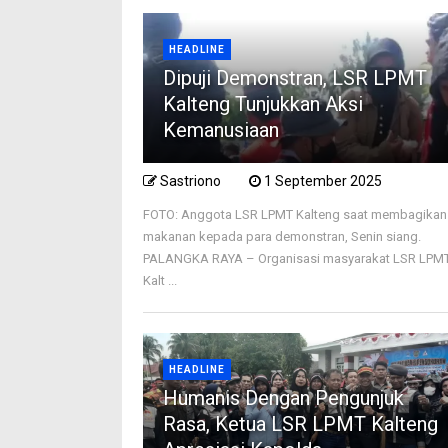
HEADLINE
Dipuji Demonstran, LSR LPMT
Kalteng Tunjukkan Aksi
Kemanusiaan
Sastriono
1 September 2025
FOTO: Anggota LSR LPMT Kalteng saat membagikan
makanan kepada para demonstran, Senin siang.
PALANGKA RAYA – Organisasi masyarakat LSR LPM
Kalt ...
HEADLINE
Humanis Dengan Pengunjuk
Rasa, Ketua LSR LPMT Kalteng