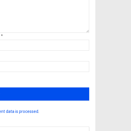
l
*
nt data is processed
.