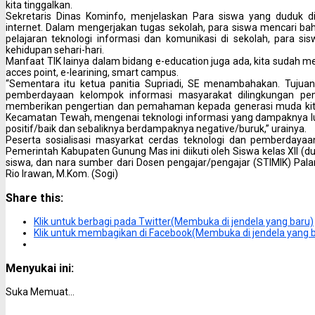
kita tinggalkan.
Sekretaris Dinas Kominfo, menjelaskan Para siswa yang duduk 
internet. Dalam mengerjakan tugas sekolah, para siswa mencari ba
pelajaran teknologi informasi dan komunikasi di sekolah, para s
kehidupan sehari-hari.
Manfaat TIK lainya dalam bidang e-education juga ada, kita sudah m
acces point, e-learining, smart campus.
“Sementara itu ketua panitia Supriadi, SE menambahakan. Tujuan 
pemberdayaan kelompok informasi masyarakat dilingkungan p
memberikan pengertian dan pemahaman kepada generasi muda kita 
Kecamatan Tewah, mengenai teknologi informasi yang dampaknya luar
positif/baik dan sebaliknya berdampaknya negative/buruk,” urainya.
Peserta sosialisasi masyarkat cerdas teknologi dan pemberdayaa
Pemerintah Kabupaten Gunung Mas ini diikuti oleh Siswa kelas XII (
siswa, dan nara sumber dari Dosen pengajar/pengajar (STIMIK) Pa
Rio Irawan, M.Kom. (Sogi)
Share this:
Klik untuk berbagi pada Twitter(Membuka di jendela yang baru)
Klik untuk membagikan di Facebook(Membuka di jendela yang 
Menyukai ini:
Suka
Memuat...