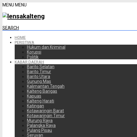
MENU
MENU
SEARCH
HOME
PERISTIWA
Hukum dan Kriminal
Korupsi
Politik
KABAR DAERAH
Barito Selatan
Barito Timur
Barito Utara
Gunung Mas
Kalimantan Tengah
Kalteng Barigas
Kapuas
Kalteng Harati
Katingan
Kotawaringin Barat
Kotawaringin Timur
Murung Raya
Palangka Raya
Pulang Pisau
Seruyan