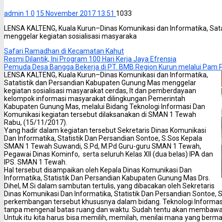
admin 1
0
15 November 2017 13:51
1033
LENSA KALTENG, Kuala Kurun–Dinas Komunikasi dan Informatika, Sat
menggelar kegiatan sosialisasi masyaraka
Safari Ramadhan di Kecamatan Kahut
Resmi Dilantik, Ini Program 100 Hari Kerja Jaya Efrensia
Pemuda Desa Bangga Bekerja di PT. BMB Region Kurun melalui Pam
LENSA KALTENG, Kuala Kurun–Dinas Komunikasi dan Informatika,
Satatistik dan Persandian Kabupaten Gunung Mas menggelar
kegiatan sosialisasi masyarakat cerdas, It dan pemberdayaan
kelompok informasi masyarakat dilingkungan Pemerintah
Kabupaten Gunung Mas, melalui Bidang Teknologi Informasi Dan
Komunikasi kegiatan tersebut dilaksanakan di SMAN 1 Tewah
Rabu, (15/11/2017).
Yang hadir dalam kegiatan tersebut Sekretaris Dinas Komunikasi
Dan Informatika, Statistik Dan Persandian Sontoe, S.Sos Kepala
SMAN 1 Tewah Suwandi, S.Pd, M.Pd Guru-guru SMAN 1 Tewah,
Pegawai Dinas Kominfo, serta seluruh Kelas XII (dua belas) IPA dan
IPS. SMAN 1 Tewah.
Hal tersebut disampaikan oleh Kepala Dinas Komunikasi Dan
Informatika, Statistik Dan Persandian Kabupaten Gunung Mas Drs.
Dihel, M.Si dalam sambutan tertulis, yang dibacakan oleh Sekretaris
Dinas Komunikasi Dan Informatika, Statistik Dan Persandian Sontoe,
perkembangan tersebut khususnya dalam bidang. Teknologi Informasi
tanpa mengenal batas ruang dan waktu. Sudah tentu akan membawa 
Untuk itu kita harus bisa memilih, memilah, menilai mana yang berma