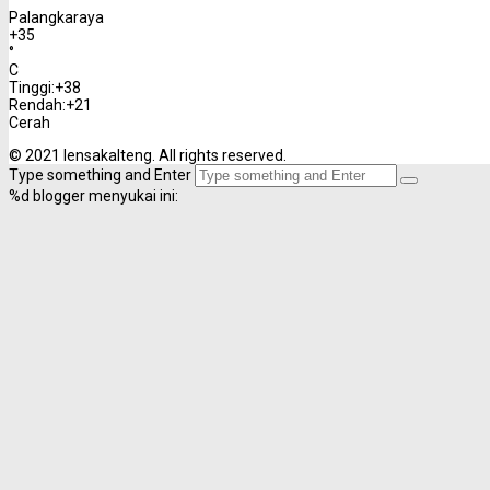
Palangkaraya
+
35
°
C
Tinggi:
+
38
Rendah:
+
21
Cerah
© 2021 lensakalteng. All rights reserved.
Type something and Enter
%d
blogger menyukai ini: