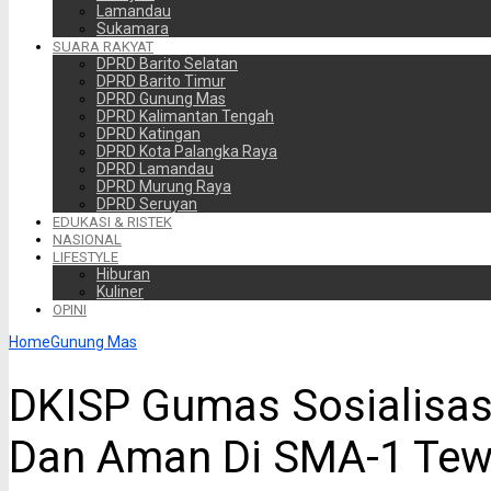
Lamandau
Sukamara
SUARA RAKYAT
DPRD Barito Selatan
DPRD Barito Timur
DPRD Gunung Mas
DPRD Kalimantan Tengah
DPRD Katingan
DPRD Kota Palangka Raya
DPRD Lamandau
DPRD Murung Raya
DPRD Seruyan
EDUKASI & RISTEK
NASIONAL
LIFESTYLE
Hiburan
Kuliner
OPINI
Home
Gunung Mas
DKISP Gumas Sosialisasi
Dan Aman Di SMA-1 Te