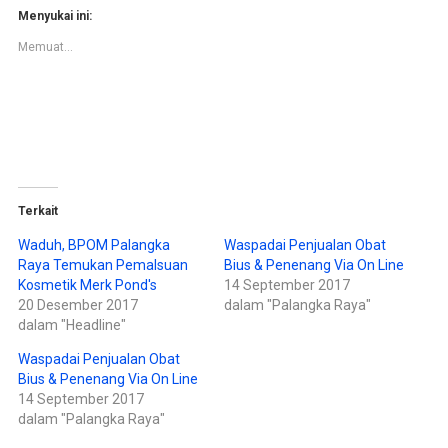
u
u
n
n
Menyukai ini:
t
t
u
u
Memuat...
k
k
b
m
e
e
r
m
b
b
a
a
g
g
i
i
p
k
a
a
d
n
a
d
T
i
w
F
Terkait
i
a
t
c
t
e
Waduh, BPOM Palangka
Waspadai Penjualan Obat
e
b
Raya Temukan Pemalsuan
Bius & Penenang Via On Line
r
o
(
o
Kosmetik Merk Pond's
14 September 2017
M
k
e
(
20 Desember 2017
dalam "Palangka Raya"
m
M
dalam "Headline"
b
e
u
m
k
b
Waspadai Penjualan Obat
a
u
d
k
Bius & Penenang Via On Line
i
a
14 September 2017
j
d
e
i
dalam "Palangka Raya"
n
j
d
e
e
n