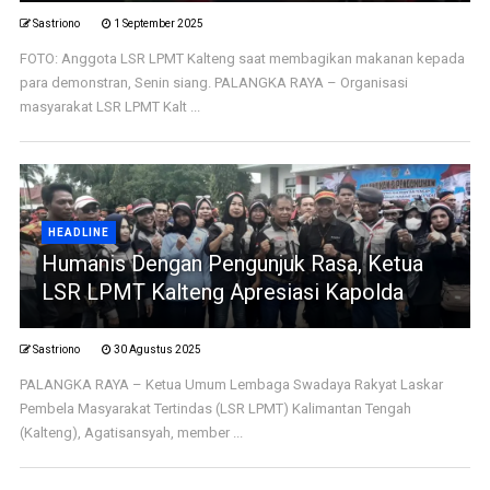
Sastriono
1 September 2025
FOTO: Anggota LSR LPMT Kalteng saat membagikan makanan kepada
para demonstran, Senin siang. PALANGKA RAYA – Organisasi
masyarakat LSR LPMT Kalt ...
HEADLINE
Humanis Dengan Pengunjuk Rasa, Ketua
LSR LPMT Kalteng Apresiasi Kapolda
Sastriono
30 Agustus 2025
PALANGKA RAYA – Ketua Umum Lembaga Swadaya Rakyat Laskar
Pembela Masyarakat Tertindas (LSR LPMT) Kalimantan Tengah
(Kalteng), Agatisansyah, member ...