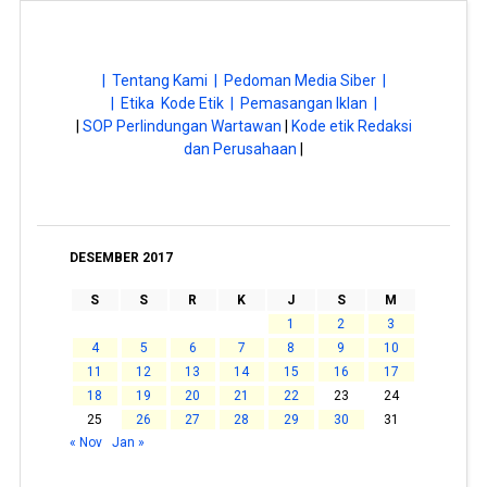
| Tentang Kami |
Pedoman Media Siber |
| Etika Kode Etik |
Pemasangan Iklan |
|
SOP Perlindungan Wartawan
|
Kode etik Redaksi
dan Perusahaan
|
DESEMBER 2017
S
S
R
K
J
S
M
1
2
3
4
5
6
7
8
9
10
11
12
13
14
15
16
17
18
19
20
21
22
23
24
25
26
27
28
29
30
31
« Nov
Jan »