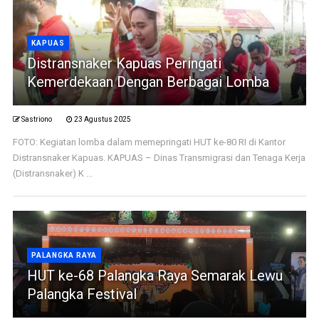
KAPUAS
Distransnaker Kapuas Peringati
Kemerdekaan Dengan Berbagai Lomba
Sastriono
23 Agustus 2025
FOTO: Kegiatan lomba dalam memepringati HUT ke-80 RI di Kantor
Distransnaker Kapuas. KAPUAS – Dinas Transmigrasi dan Tenaga Kerja
(Distransnaker) K ...
PALANGKA RAYA
HUT ke-68 Palangka Raya Semarak Lewu
Palangka Festival