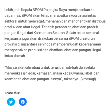
Lebih jauh Kepala BPOM Palangka Raya menjelasnkan ke
depannya, BPOM akan tetap merapatkan koordinasi lintas
sektoral untuk mencegat, menahan dan menghentikan distribusi
produk dan obat illegal. Terlebih peredaran obat dan produk
pangan illegal dari Kalimantan Selatan. Selain lintas sektoral,
kerjasama juga akan dilakukan bersama BPOM di seluruh
provinsi di nusantara sehingga mempermudah kebersamaan
menghentikan produksi dan distribusi obat dan pangan illegal
lintas daerah.
“Masyarakat dihimbau untuk terus berhati-hati dan selalu
memeriksa ijin edar, kemasan, masa kadaluwarsa, label dan
keamanan obat dan pangan lainnya”, tukasnya. (krn/sogi)
Share this:
K
K
l
l
i
i
k
k