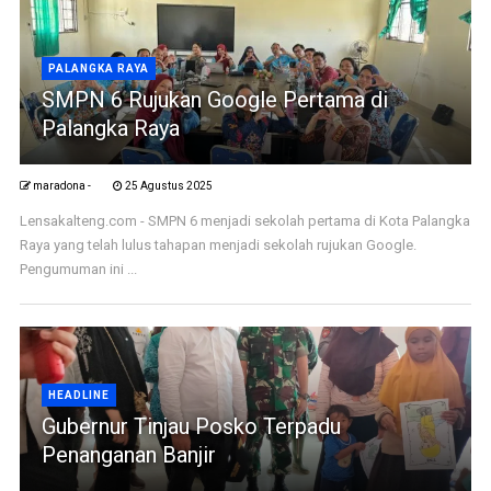
PALANGKA RAYA
SMPN 6 Rujukan Google Pertama di
Palangka Raya
maradona -
25 Agustus 2025
Lensakalteng.com - SMPN 6 menjadi sekolah pertama di Kota Palangka
Raya yang telah lulus tahapan menjadi sekolah rujukan Google.
Pengumuman ini ...
HEADLINE
Gubernur Tinjau Posko Terpadu
Penanganan Banjir