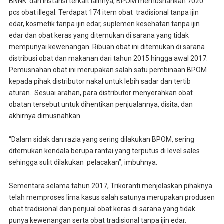
BNNK dan instansi terkait lainnya, BPOM memusnahkan 7020
pcs obat illegal. Terdapat 174 item obat tradisional tanpa ijin
edar, kosmetik tanpa ijin edar, suplemen kesehatan tanpa ijin
edar dan obat keras yang ditemukan di sarana yang tidak
mempunyai kewenangan. Ribuan obat ini ditemukan di sarana
distribusi obat dan makanan dari tahun 2015 hingga awal 2017.
Pemusnahan obat ini merupakan salah satu pembinaan BPOM
kepada pihak distributor nakal untuk lebih sadar dan tertib
aturan. Sesuai arahan, para distributor menyerahkan obat
obatan tersebut untuk dihentikan penjualannya, disita, dan
akhirnya dimusnahkan.
“Dalam sidak dan razia yang sering dilakukan BPOM, sering
ditemukan kendala berupa rantai yang terputus di level sales
sehingga sulit dilakukan pelacakan”, imbuhnya.
Sementara selama tahun 2017, Trikoranti menjelaskan pihaknya
telah memproses lima kasus salah satunya merupakan produsen
obat tradisional dan penjual obat keras di sarana yang tidak
punya kewenangan serta obat tradisional tanpa ijin edar.