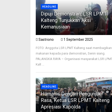
HEADLINE
Dipuji Demonstran, LSR LPMT
Kalteng Tunjukkan Aksi
Kemanusiaan
Sastriono
1 September 2025
FOTO: Anggota LSR LPMT Kalteng saat membagikan
makanan kepada para demonstran, Senin siang.
PALANGKA RAYA – Organisasi masyarakat LSR LPM
Kalt ...
HEADLINE
Humanis Dengan Pengunjuk
Rasa, Ketua LSR LPMT Kalteng
Apresiasi Kapolda