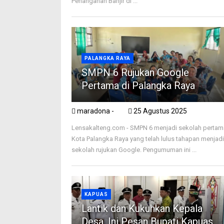
Penanganan Banjir di ...
PALANGKA RAYA
SMPN 6 Rujukan Google
Pertama di Palangka Raya
maradona -
25 Agustus 2025
Lensakalteng.com - SMPN 6 menjadi sekolah pertam
Kota Palangka Raya yang telah lulus tahapan menjad
sekolah rujukan Google. Pengumuman ini ...
KAPUAS
Lantik dan Kukuhkan Kepala
Desa, Ini Pesan Bupati Kapuas