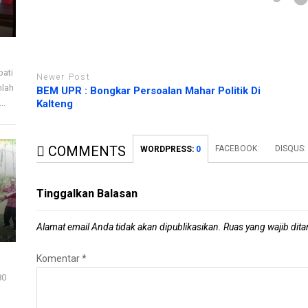
pati
Newer Post
mlah
BEM UPR : Bongkar Persoalan Mahar Politik Di
..
Kalteng
COMMENTS
FACEBOOK:
DISQUS
WORDPRESS:
0
Tinggalkan Balasan
Alamat email Anda tidak akan dipublikasikan.
Ruas yang wajib dit
Komentar
*
80