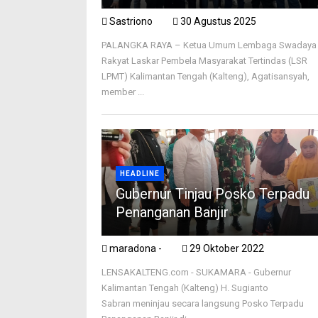
Sastriono
30 Agustus 2025
PALANGKA RAYA – Ketua Umum Lembaga Swadaya
Rakyat Laskar Pembela Masyarakat Tertindas (LSR
LPMT) Kalimantan Tengah (Kalteng), Agatisansyah,
member ...
HEADLINE
Gubernur Tinjau Posko Terpadu
Penanganan Banjir
maradona -
29 Oktober 2022
LENSAKALTENG.com - SUKAMARA - Gubernur
Kalimantan Tengah (Kalteng) H. Sugianto
Sabran meninjau secara langsung Posko Terpadu