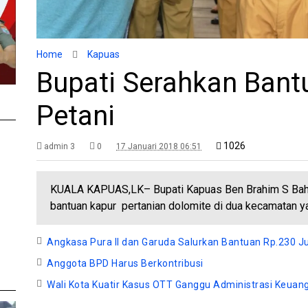
Home
Kapuas
Bupati Serahkan Bant
Petani
1026
admin 3
0
17 Januari 2018 06:51
KUALA KAPUAS,LK– Bupati Kapuas Ben Brahim S Bah
bantuan kapur pertanian dolomite di dua kecamatan y
Angkasa Pura II dan Garuda Salurkan Bantuan Rp.230 J
Anggota BPD Harus Berkontribusi
Wali Kota Kuatir Kasus OTT Ganggu Administrasi Keuan