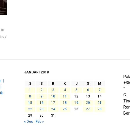
III
rius
JANUARI 2018
Pal
 |
+
3
S
S
R
K
J
S
M
|
°
1
2
3
4
5
6
7
ik
C
8
9
10
11
12
13
14
Tin
15
16
17
18
19
20
21
Ren
22
23
24
25
26
27
28
Be
29
30
31
« Des
Feb »