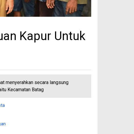
uan Kapur Untuk
at menyerahkan secara langsung
aitu Kecamatan Batag
uta
gan