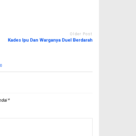
Older Post
Kades Ipu Dan Warganya Duel Berdarah
:
0
andai
*