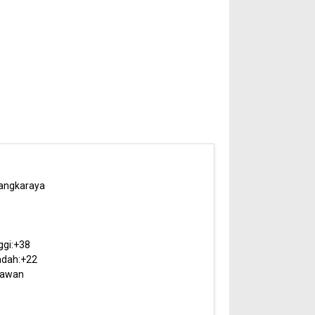
angkaraya
5
ggi:
+
38
dah:
+
22
rawan