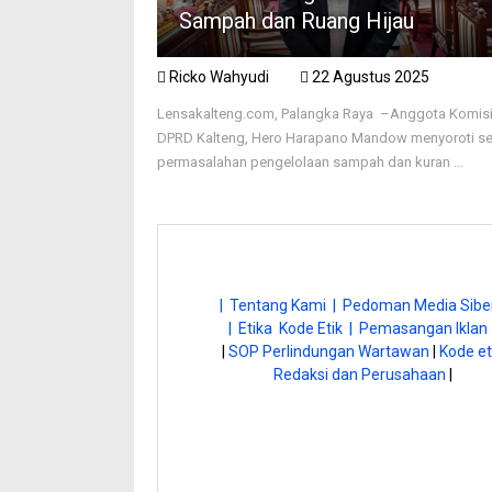
Sampah dan Ruang Hijau
Ricko Wahyudi
22 Agustus 2025
Lensakalteng.com, Palangka Raya –Anggota Komisi 
DPRD Kalteng, Hero Harapano Mandow menyoroti se
permasalahan pengelolaan sampah dan kuran ...
| Tentang Kami |
Pedoman Media Siber
| Etika Kode Etik |
Pemasangan Iklan 
|
SOP Perlindungan Wartawan
|
Kode et
Redaksi dan Perusahaan
|