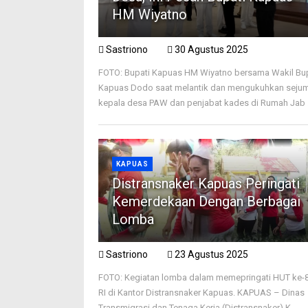
HM Wiyatno
Sastriono
30 Agustus 2025
FOTO: Bupati Kapuas HM Wiyatno bersama Wakil Bu
Kapuas Dodo saat melantik dan mengukuhkan seju
kepala desa PAW dan penjabat kades di Rumah Jab .
KAPUAS
Distransnaker Kapuas Peringati
Kemerdekaan Dengan Berbagai
Lomba
Sastriono
23 Agustus 2025
FOTO: Kegiatan lomba dalam memepringati HUT ke-
RI di Kantor Distransnaker Kapuas. KAPUAS – Dinas
Transmigrasi dan Tenaga Kerja (Distransnaker) K ...