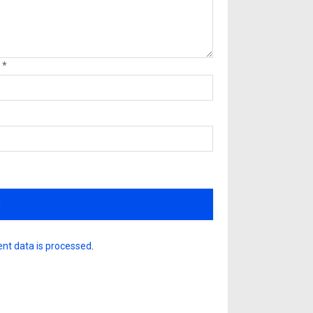
l
*
nt data is processed
.