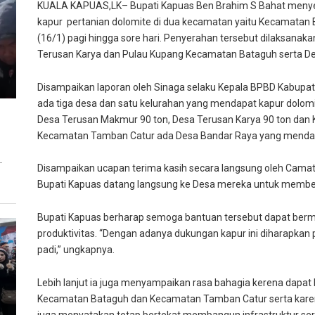
KUALA KAPUAS,LK– Bupati Kapuas Ben Brahim S Bahat menye
kapur pertanian dolomite di dua kecamatan yaitu Kecamatan
(16/1) pagi hingga sore hari. Penyerahan tersebut dilaksanak
Terusan Karya dan Pulau Kupang Kecamatan Bataguh serta D
Disampaikan laporan oleh Sinaga selaku Kepala BPBD Kabup
ada tiga desa dan satu kelurahan yang mendapat kapur dolomi
Desa Terusan Makmur 90 ton, Desa Terusan Karya 90 ton dan
Kecamatan Tamban Catur ada Desa Bandar Raya yang mendap
T
Disampaikan ucapan terima kasih secara langsung oleh Cama
Bupati Kapuas datang langsung ke Desa mereka untuk membe
Bupati Kapuas berharap semoga bantuan tersebut dapat berm
produktivitas. “Dengan adanya dukungan kapur ini diharapkan pr
padi,” ungkapnya.
Lebih lanjut ia juga menyampaikan rasa bahagia kerena dapa
Kecamatan Bataguh dan Kecamatan Tamban Catur serta karena 