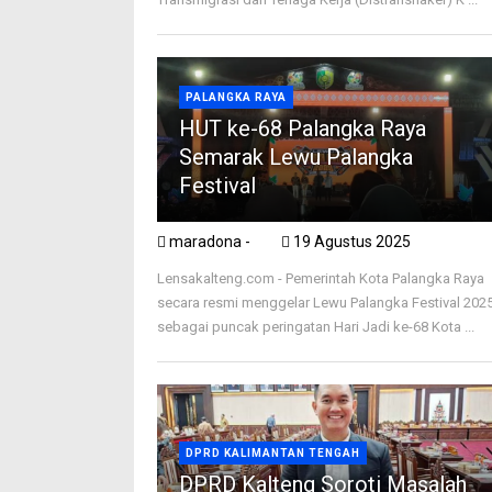
PALANGKA RAYA
HUT ke-68 Palangka Raya
Semarak Lewu Palangka
Festival
maradona -
19 Agustus 2025
Lensakalteng.com - Pemerintah Kota Palangka Raya
secara resmi menggelar Lewu Palangka Festival 202
sebagai puncak peringatan Hari Jadi ke-68 Kota ...
DPRD KALIMANTAN TENGAH
DPRD Kalteng Soroti Masalah