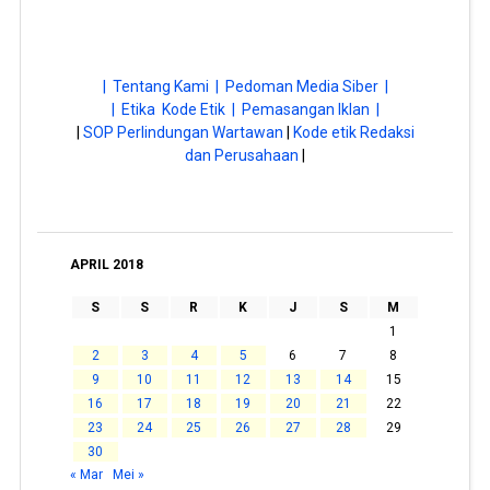
| Tentang Kami |
Pedoman Media Siber |
| Etika Kode Etik |
Pemasangan Iklan |
|
SOP Perlindungan Wartawan
|
Kode etik Redaksi
dan Perusahaan
|
APRIL 2018
S
S
R
K
J
S
M
1
2
3
4
5
6
7
8
9
10
11
12
13
14
15
16
17
18
19
20
21
22
23
24
25
26
27
28
29
30
« Mar
Mei »