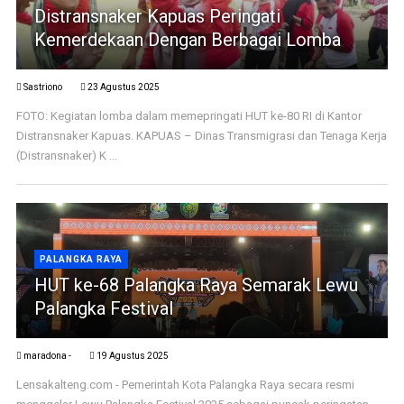
Distransnaker Kapuas Peringati
Kemerdekaan Dengan Berbagai Lomba
Sastriono
23 Agustus 2025
FOTO: Kegiatan lomba dalam memepringati HUT ke-80 RI di Kantor
Distransnaker Kapuas. KAPUAS – Dinas Transmigrasi dan Tenaga Kerja
(Distransnaker) K ...
PALANGKA RAYA
HUT ke-68 Palangka Raya Semarak Lewu
Palangka Festival
maradona -
19 Agustus 2025
Lensakalteng.com - Pemerintah Kota Palangka Raya secara resmi