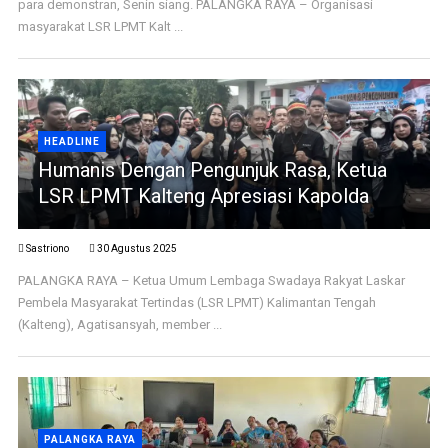
para demonstran, Senin siang. PALANGKA RAYA – Organisasi
masyarakat LSR LPMT Kalt ...
HEADLINE
Humanis Dengan Pengunjuk Rasa, Ketua
LSR LPMT Kalteng Apresiasi Kapolda
Sastriono
30 Agustus 2025
PALANGKA RAYA – Ketua Umum Lembaga Swadaya Rakyat Laskar
Pembela Masyarakat Tertindas (LSR LPMT) Kalimantan Tengah
(Kalteng), Agatisansyah, member ...
PALANGKA RAYA