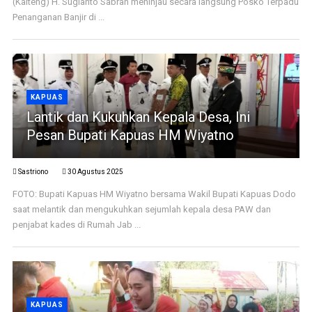
(Kalteng) H. Sugianto Sabran meninjau secara langsung Posko Terpadu
Penanganan Banjir di ...
KAPUAS
Lantik dan Kukuhkan Kepala Desa, Ini
Pesan Bupati Kapuas HM Wiyatno
Sastriono
30 Agustus 2025
FOTO: Bupati Kapuas HM Wiyatno bersama Wakil Bupati Kapuas Dodo
saat melantik dan mengukuhkan sejumlah kepala desa PAW dan
penjabat kades di Rumah Jab ...
KAPUAS