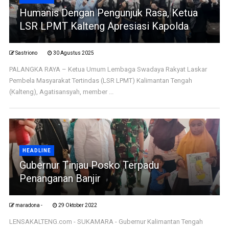
Humanis Dengan Pengunjuk Rasa, Ketua
LSR LPMT Kalteng Apresiasi Kapolda
Sastriono
30 Agustus 2025
PALANGKA RAYA – Ketua Umum Lembaga Swadaya Rakyat Laskar
Pembela Masyarakat Tertindas (LSR LPMT) Kalimantan Tengah
(Kalteng), Agatisansyah, member ...
HEADLINE
Gubernur Tinjau Posko Terpadu
Penanganan Banjir
maradona -
29 Oktober 2022
LENSAKALTENG.com - SUKAMARA - Gubernur Kalimantan Tengah