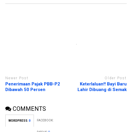
d
e
e
n
l
d
a
e
y
l
a
a
n
y
g
a
b
n
a
g
r
b
u
a
)
r
u
)
Newer Post
Older Post
Penerimaan Pajak PBB-P2
Keterlaluan!! Bayi Baru
Dibawah 50 Persen
Lahir Dibuang di Semak
COMMENTS
FACEBOOK:
WORDPRESS:
0