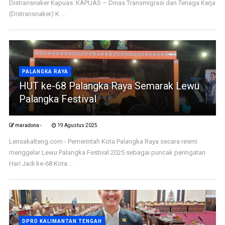
Distransnaker Kapuas. KAPUAS – Dinas Transmigrasi dan Tenaga Kerja
(Distransnaker) K ...
PALANGKA RAYA
HUT ke-68 Palangka Raya Semarak Lewu
Palangka Festival
maradona -
19 Agustus 2025
Lensakalteng.com - Pemerintah Kota Palangka Raya secara resmi
menggelar Lewu Palangka Festival 2025 sebagai puncak peringatan
Hari Jadi ke-68 Kota ...
DPRD KALIMANTAN TENGAH