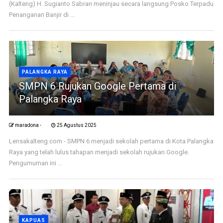
(Kalteng) H. Sugianto Sabran meninjau secara langsung Posko Terpadu
Penanganan Banjir di ...
PALANGKA RAYA
SMPN 6 Rujukan Google Pertama di
Palangka Raya
maradona -
25 Agustus 2025
Lensakalteng.com - SMPN 6 menjadi sekolah pertama di Kota Palangka
Raya yang telah lulus tahapan menjadi sekolah rujukan Google.
Pengumuman ini ...
KAPUAS