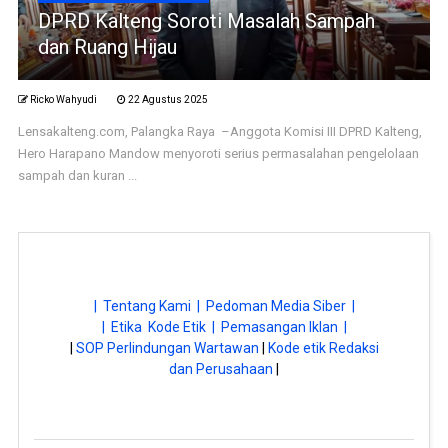
DPRD Kalteng Soroti Masalah Sampah
dan Ruang Hijau
Ricko Wahyudi
22 Agustus 2025
Lensakalteng.com, Palangka Raya –Anggota Komisi III DPRD Kalteng,
Hero Harapano Mandow menyoroti serius permasalahan pengelolaan
sampah dan kuran ...
| Tentang Kami |
Pedoman Media Siber |
| Etika Kode Etik |
Pemasangan Iklan |
|
SOP Perlindungan Wartawan
|
Kode etik Redaksi
dan Perusahaan
|