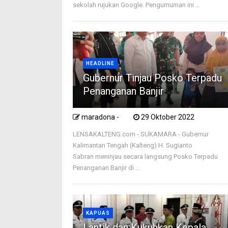
sekolah rujukan Google. Pengumuman ini ...
HEADLINE
Gubernur Tinjau Posko Terpadu
Penanganan Banjir
maradona -
29 Oktober 2022
LENSAKALTENG.com - SUKAMARA - Gubernur
Kalimantan Tengah (Kalteng) H. Sugianto
Sabran meninjau secara langsung Posko Terpadu
Penanganan Banjir di ...
KAPUAS
Lantik dan Kukuhkan Kepala