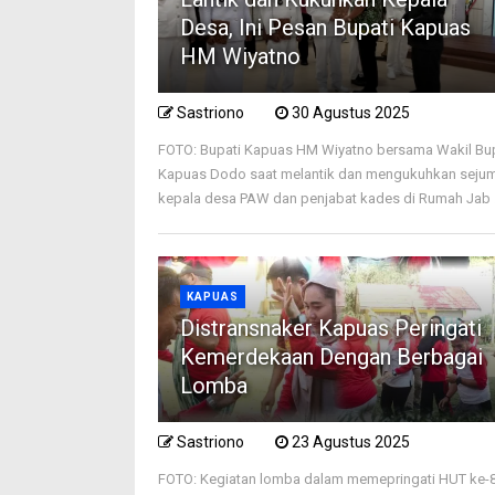
Desa, Ini Pesan Bupati Kapuas
HM Wiyatno
Sastriono
30 Agustus 2025
FOTO: Bupati Kapuas HM Wiyatno bersama Wakil Bu
Kapuas Dodo saat melantik dan mengukuhkan seju
kepala desa PAW dan penjabat kades di Rumah Jab .
KAPUAS
Distransnaker Kapuas Peringati
Kemerdekaan Dengan Berbagai
Lomba
Sastriono
23 Agustus 2025
FOTO: Kegiatan lomba dalam memepringati HUT ke-