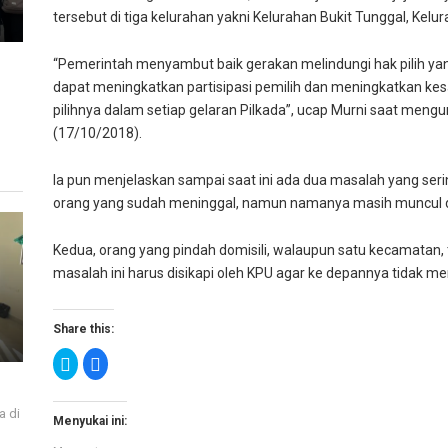
tersebut di tiga kelurahan yakni Kelurahan Bukit Tunggal, Kel
“Pemerintah menyambut baik gerakan melindungi hak pilih yan
dapat meningkatkan partisipasi pemilih dan meningkatkan k
pilihnya dalam setiap gelaran Pilkada”, ucap Murni saat mengu
(17/10/2018).
Ia pun menjelaskan sampai saat ini ada dua masalah yang se
orang yang sudah meninggal, namun namanya masih muncul 
Kedua, orang yang pindah domisili, walaupun satu kecamatan, t
masalah ini harus disikapi oleh KPU agar ke depannya tidak 
Share this:
K
K
l
l
i
i
k
k
u
u
a di
n
n
Menyukai ini:
t
t
i
u
u