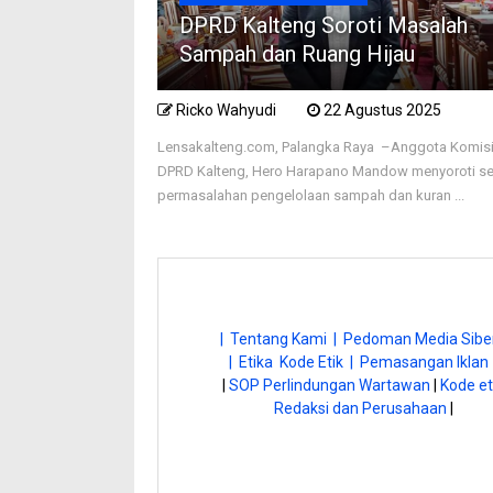
DPRD Kalteng Soroti Masalah
Sampah dan Ruang Hijau
Ricko Wahyudi
22 Agustus 2025
Lensakalteng.com, Palangka Raya –Anggota Komisi 
DPRD Kalteng, Hero Harapano Mandow menyoroti se
permasalahan pengelolaan sampah dan kuran ...
| Tentang Kami |
Pedoman Media Siber
| Etika Kode Etik |
Pemasangan Iklan 
|
SOP Perlindungan Wartawan
|
Kode et
Redaksi dan Perusahaan
|