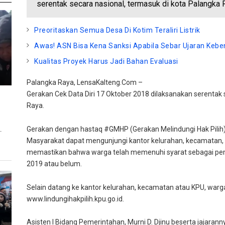
serentak secara nasional, termasuk di kota Palangka 
Preoritaskan Semua Desa Di Kotim Teraliri Listrik
Awas! ASN Bisa Kena Sanksi Apabila Sebar Ujaran Kebe
Kualitas Proyek Harus Jadi Bahan Evaluasi
Palangka Raya, LensaKalteng.Com –
Gerakan Cek Data Diri 17 Oktober 2018 dilaksanakan serentak 
Raya.
Gerakan dengan hastaq #GMHP (Gerakan Melindungi Hak Pilih) 
T
Masyarakat dapat mengunjungi kantor kelurahan, kecamatan
memastikan bahwa warga telah memenuhi syarat sebagai pemil
2019 atau belum.
Selain datang ke kantor kelurahan, kecamatan atau KPU, warg
www.lindungihakpilih.kpu.go.id.
Asisten I Bidang Pemerintahan, Murni D. Djinu beserta jajara