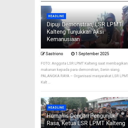
HEADLINE
Dipuji Demonstran, LSR LPMT
Kalteng Tunjukkan Aksi
Kemanusiaan
Sastriono
1 September 2025
FOTO: Anggota LSR LPMT Kalteng saat membagikan
makanan kepada para demonstran, Senin siang.
PALANGKA RAYA – Organisasi masyarakat LSR LPM
Kalt ...
HEADLINE
Humanis Dengan Pengunjuk
Rasa, Ketua LSR LPMT Kalteng