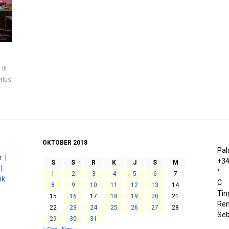
III
rius
OKTOBER 2018
Pal
 |
+
3
S
S
R
K
J
S
M
|
°
1
2
3
4
5
6
7
ik
C
8
9
10
11
12
13
14
Tin
15
16
17
18
19
20
21
Ren
22
23
24
25
26
27
28
Seb
29
30
31