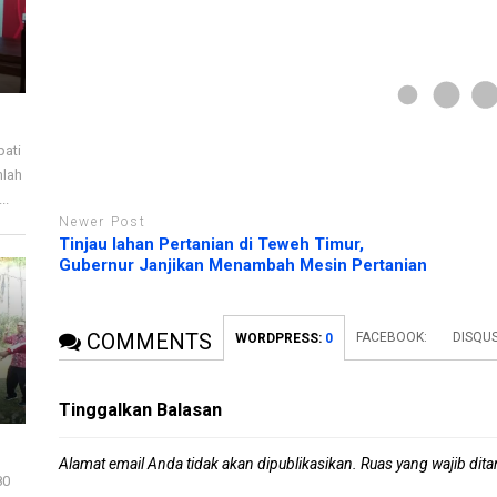
a
a
n
y
g
a
b
n
a
g
r
b
u
a
)
r
u
)
pati
mlah
..
Newer Post
Tinjau lahan Pertanian di Teweh Timur,
Gubernur Janjikan Menambah Mesin Pertanian
COMMENTS
FACEBOOK:
DISQU
WORDPRESS:
0
Tinggalkan Balasan
Alamat email Anda tidak akan dipublikasikan.
Ruas yang wajib dit
80