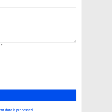
l
*
nt data is processed
.