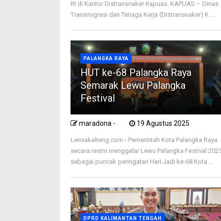
RI di Kantor Distransnaker Kapuas. KAPUAS – Dinas
Transmigrasi dan Tenaga Kerja (Distransnaker) K ...
PALANGKA RAYA
HUT ke-68 Palangka Raya
Semarak Lewu Palangka
Festival
maradona -
19 Agustus 2025
Lensakalteng.com - Pemerintah Kota Palangka Raya
secara resmi menggelar Lewu Palangka Festival 202
sebagai puncak peringatan Hari Jadi ke-68 Kota ...
DPRD KALIMANTAN TENGAH