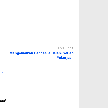
Older Post
Mengamalkan Pancasila Dalam Setiap
Pekerjaan
S:
0
andai
*