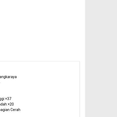
angkaraya
4
ggi:
+
37
dah:
+
20
agian Cerah