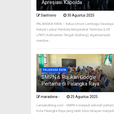
Apresiasi Kapolda
Sastriono
30 Agustus 2025
PALANGKA RAYA – Ketua Umum Lembaga Swadaya
Rakyat Laskar Pembela Masyarakat Tertindas (LSR
LPMT) Kalimantan Tengah (Kalteng), Agatisansyah,
member ...
PALANGKA RAYA
SMPN 6 Rujukan Google
Pertama di Palangka Raya
maradona -
25 Agustus 2025
Lensakalteng.com - SMPN 6 menjadi sekolah pertam
Kota Palangka Raya yang telah lulus tahapan menjad