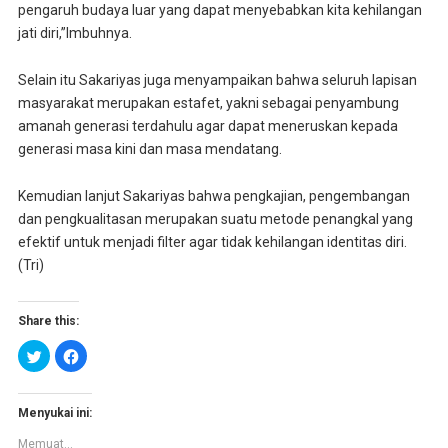
pengaruh budaya luar yang dapat menyebabkan kita kehilangan
jati diri,”Imbuhnya.
Selain itu Sakariyas juga menyampaikan bahwa seluruh lapisan
masyarakat merupakan estafet, yakni sebagai penyambung
amanah generasi terdahulu agar dapat meneruskan kepada
generasi masa kini dan masa mendatang.
Kemudian lanjut Sakariyas bahwa pengkajian, pengembangan
dan pengkualitasan merupakan suatu metode penangkal yang
efektif untuk menjadi filter agar tidak kehilangan identitas diri.
(Tri)
Share this:
K
K
l
l
i
i
k
k
u
u
n
n
Menyukai ini:
t
t
u
u
Memuat...