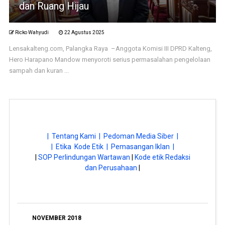
dan Ruang Hijau
Ricko Wahyudi
22 Agustus 2025
Lensakalteng.com, Palangka Raya –Anggota Komisi III DPRD Kalteng,
Hero Harapano Mandow menyoroti serius permasalahan pengelolaan
sampah dan kuran ...
| Tentang Kami |
Pedoman Media Siber |
| Etika Kode Etik |
Pemasangan Iklan |
|
SOP Perlindungan Wartawan
|
Kode etik Redaksi
dan Perusahaan
|
NOVEMBER 2018