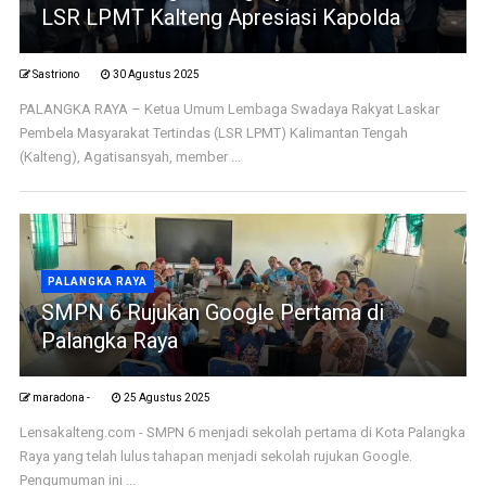
LSR LPMT Kalteng Apresiasi Kapolda
Sastriono
30 Agustus 2025
PALANGKA RAYA – Ketua Umum Lembaga Swadaya Rakyat Laskar
Pembela Masyarakat Tertindas (LSR LPMT) Kalimantan Tengah
(Kalteng), Agatisansyah, member ...
PALANGKA RAYA
SMPN 6 Rujukan Google Pertama di
Palangka Raya
maradona -
25 Agustus 2025
Lensakalteng.com - SMPN 6 menjadi sekolah pertama di Kota Palangka
Raya yang telah lulus tahapan menjadi sekolah rujukan Google.
Pengumuman ini ...