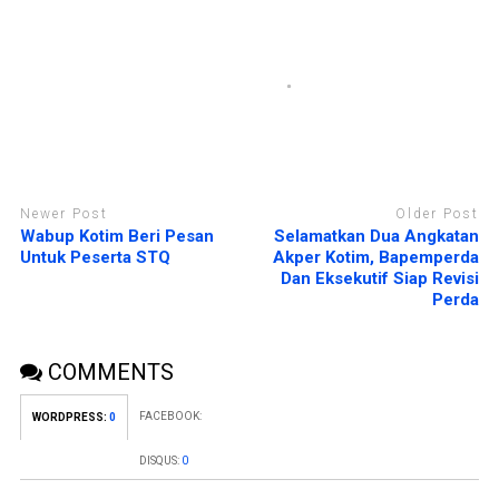
n
y
g
a
b
n
a
g
r
b
u
a
)
r
u
)
Newer Post
Older Post
Wabup Kotim Beri Pesan
Selamatkan Dua Angkatan
Untuk Peserta STQ
Akper Kotim, Bapemperda
Dan Eksekutif Siap Revisi
Perda
COMMENTS
FACEBOOK:
WORDPRESS:
0
DISQUS:
0