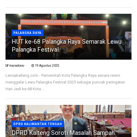
PALANGKA RAYA
HUT ke-68 Palangka Raya Semarak Lewu
Palangka Festival
maradona -
19 Agustus 2025
Lensakalteng.com - Pemerintah Kota Palangka Raya secara resmi
menggelar Lewu Palangka Festival 2025 sebagai puncak peringatan
Hari Jadi ke-68 Kota ...
DPRD KALIMANTAN TENGAH
DPRD Kalteng Soroti Masalah Sampah