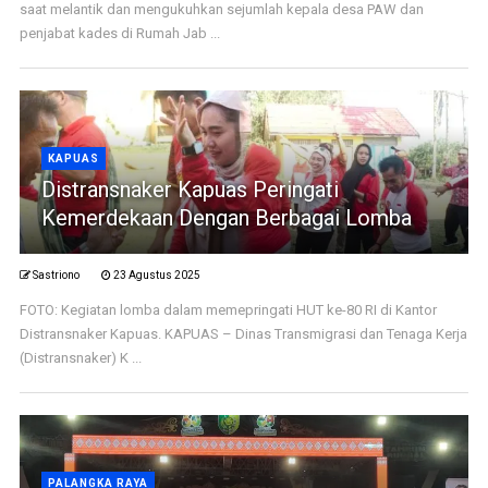
saat melantik dan mengukuhkan sejumlah kepala desa PAW dan
penjabat kades di Rumah Jab ...
KAPUAS
Distransnaker Kapuas Peringati
Kemerdekaan Dengan Berbagai Lomba
Sastriono
23 Agustus 2025
FOTO: Kegiatan lomba dalam memepringati HUT ke-80 RI di Kantor
Distransnaker Kapuas. KAPUAS – Dinas Transmigrasi dan Tenaga Kerja
(Distransnaker) K ...
PALANGKA RAYA