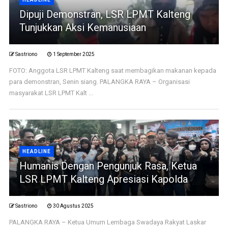
Dipuji Demonstran, LSR LPMT Kalteng
Tunjukkan Aksi Kemanusiaan
Sastriono
1 September 2025
FOTO: Anggota LSR LPMT Kalteng saat membagikan makanan kepada
para demonstran, Senin siang. PALANGKA RAYA – Organisasi
masyarakat LSR LPMT Kalt ...
HEADLINE
Humanis Dengan Pengunjuk Rasa, Ketua
LSR LPMT Kalteng Apresiasi Kapolda
Sastriono
30 Agustus 2025
PALANGKA RAYA – Ketua Umum Lembaga Swadaya Rakyat Laskar