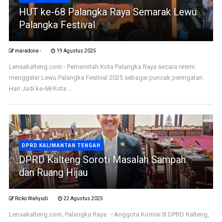
HUT ke-68 Palangka Raya Semarak Lewu
Palangka Festival
maradona -
19 Agustus 2025
Lensakalteng.com - Pemerintah Kota Palangka Raya secara resmi
menggelar Lewu Palangka Festival 2025 sebagai puncak peringatan
Hari Jadi ke-68 Kota ...
DPRD KALIMANTAN TENGAH
DPRD Kalteng Soroti Masalah Sampah
dan Ruang Hijau
Ricko Wahyudi
22 Agustus 2025
Lensakalteng.com, Palangka Raya –Anggota Komisi III DPRD Kalteng,