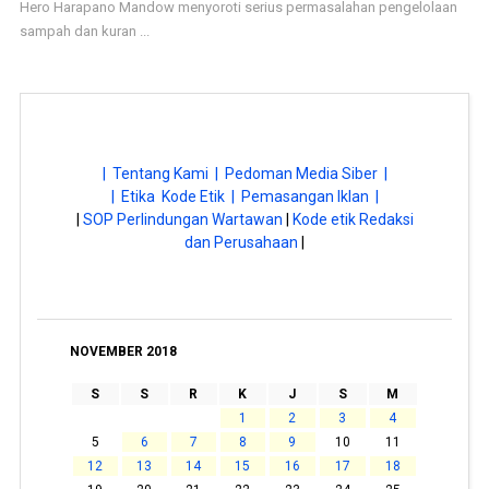
Hero Harapano Mandow menyoroti serius permasalahan pengelolaan
sampah dan kuran ...
| Tentang Kami |
Pedoman Media Siber |
| Etika Kode Etik |
Pemasangan Iklan |
|
SOP Perlindungan Wartawan
|
Kode etik Redaksi
dan Perusahaan
|
NOVEMBER 2018
S
S
R
K
J
S
M
1
2
3
4
5
6
7
8
9
10
11
12
13
14
15
16
17
18