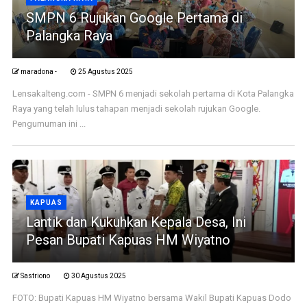
SMPN 6 Rujukan Google Pertama di
Palangka Raya
maradona -
25 Agustus 2025
Lensakalteng.com - SMPN 6 menjadi sekolah pertama di Kota Palangka
Raya yang telah lulus tahapan menjadi sekolah rujukan Google.
Pengumuman ini ...
KAPUAS
Lantik dan Kukuhkan Kepala Desa, Ini
Pesan Bupati Kapuas HM Wiyatno
Sastriono
30 Agustus 2025
FOTO: Bupati Kapuas HM Wiyatno bersama Wakil Bupati Kapuas Dodo