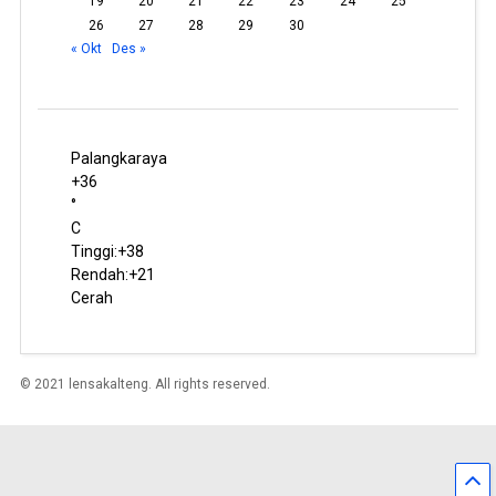
19
20
21
22
23
24
25
26
27
28
29
30
« Okt
Des »
Palangkaraya
+
36
°
C
Tinggi:
+
38
Rendah:
+
21
Cerah
© 2021 lensakalteng. All rights reserved.