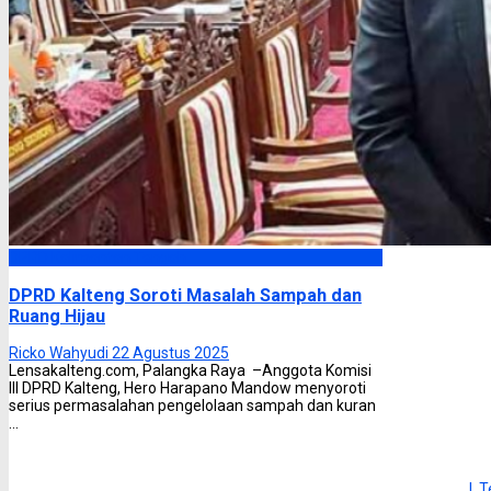
DPRD Kalimantan Tengah
DPRD Kalteng Soroti Masalah Sampah dan
Ruang Hijau
Ricko Wahyudi
22 Agustus 2025
Lensakalteng.com, Palangka Raya –Anggota Komisi
III DPRD Kalteng, Hero Harapano Mandow menyoroti
serius permasalahan pengelolaan sampah dan kuran
...
| 