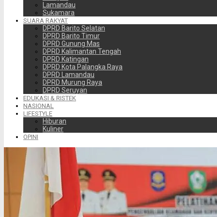
Lamandau
Sukamara
SUARA RAKYAT
DPRD Barito Selatan
DPRD Barito Timur
DPRD Gunung Mas
DPRD Kalimantan Tengah
DPRD Katingan
DPRD Kota Palangka Raya
DPRD Lamandau
DPRD Murung Raya
DPRD Seruyan
EDUKASI & RISTEK
NASIONAL
LIFESTYLE
Hiburan
Kuliner
OPINI