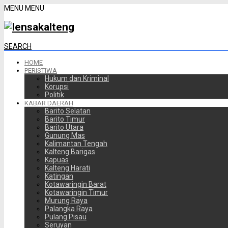
MENU
MENU
SEARCH
HOME
PERISTIWA
Hukum dan Kriminal
Korupsi
Politik
KABAR DAERAH
Barito Selatan
Barito Timur
Barito Utara
Gunung Mas
Kalimantan Tengah
Kalteng Barigas
Kapuas
Kalteng Harati
Katingan
Kotawaringin Barat
Kotawaringin Timur
Murung Raya
Palangka Raya
Pulang Pisau
Seruyan