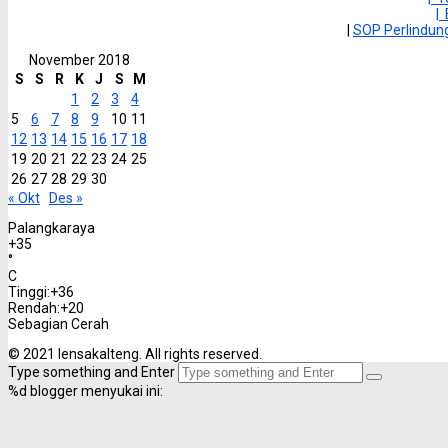
|
|
SOP Perlindu
November 2018
S
S
R
K
J
S
M
1
2
3
4
5
6
7
8
9
10
11
12
13
14
15
16
17
18
19
20
21
22
23
24
25
26
27
28
29
30
« Okt
Des »
Palangkaraya
+
35
°
C
Tinggi:
+
36
Rendah:
+
20
Sebagian Cerah
© 2021 lensakalteng. All rights reserved.
Type something and Enter
%d
blogger menyukai ini: