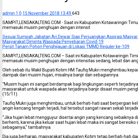
admin 1
0
15 November 2018 13:49
643
SAMPIT,LENSAKALTENG.COM - Saat ini Kabupaten Kotawaringin Timur
memasuki musim penghujan dengan intensit
Sesuai Sumpah Jabatan Ari Dewar Siap Perjuangkan Aspirasi Masya
Masyarakat Diminta Waspada Penyebaran Covid-19
Persit Tanam Pohon Penghijauan di Lokasi TMMD Reguler ke-109
SAMPIT,LENSAKALTENG.COM – Saat ini Kabupaten Kotawaringin Timur
memasuki musim penghujan dengan intensitas sedang, lebat dan ang
Oleh sebab itu Wakil Bupati Kotim HM.Taufiq Mukri menghimbau kep
dampak dari musim hujan, misalnya banjir dan sebagiannya.
“Musim hujan ini sangat berdampak bagi lingkungan seperti terjadiny
masyarakat untuk waspada akan terjadinya banjir disaat musim penghuj
(15/11).
Taufiq Mukri juga menghimbau, untuk berhati-hati saat berpergian kel
angin kencang tengah terjadi, hal tersebut sangat rawan sekali terja
“Jika hujan lebat mengguyur disertai angin yang kencang sebaiknya d
berhenti, karena jika keluar saat hujan lebat maka ini sangat beresiko
sebagainya,” tambahnya.
Dia juga berharap, masyarakat kabupaten Kotim tetap berhati-hati da