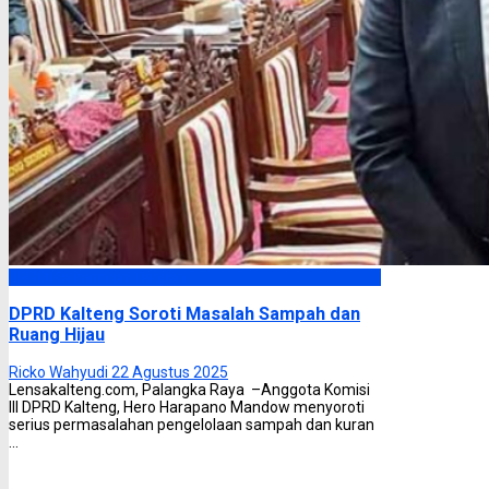
DPRD Kalimantan Tengah
DPRD Kalteng Soroti Masalah Sampah dan
Ruang Hijau
Ricko Wahyudi
22 Agustus 2025
Lensakalteng.com, Palangka Raya –Anggota Komisi
III DPRD Kalteng, Hero Harapano Mandow menyoroti
serius permasalahan pengelolaan sampah dan kuran
...