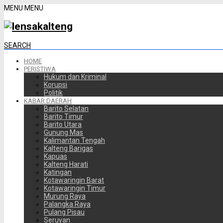
MENU
MENU
SEARCH
HOME
PERISTIWA
Hukum dan Kriminal
Korupsi
Politik
KABAR DAERAH
Barito Selatan
Barito Timur
Barito Utara
Gunung Mas
Kalimantan Tengah
Kalteng Barigas
Kapuas
Kalteng Harati
Katingan
Kotawaringin Barat
Kotawaringin Timur
Murung Raya
Palangka Raya
Pulang Pisau
Seruyan