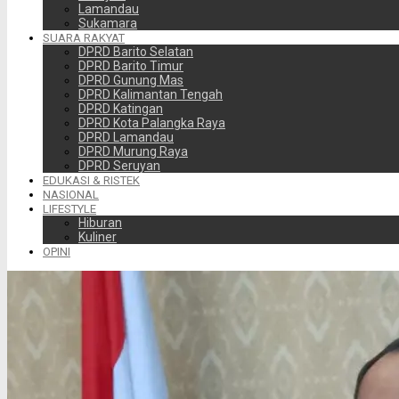
Lamandau
Sukamara
SUARA RAKYAT
DPRD Barito Selatan
DPRD Barito Timur
DPRD Gunung Mas
DPRD Kalimantan Tengah
DPRD Katingan
DPRD Kota Palangka Raya
DPRD Lamandau
DPRD Murung Raya
DPRD Seruyan
EDUKASI & RISTEK
NASIONAL
LIFESTYLE
Hiburan
Kuliner
OPINI