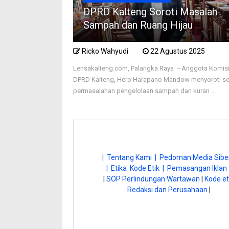
DPRD Kalteng Soroti Masalah
Sampah dan Ruang Hijau
Ricko Wahyudi
22 Agustus 2025
Lensakalteng.com, Palangka Raya –Anggota Komisi 
DPRD Kalteng, Hero Harapano Mandow menyoroti se
permasalahan pengelolaan sampah dan kuran ...
| Tentang Kami |
Pedoman Media Siber
| Etika Kode Etik |
Pemasangan Iklan 
|
SOP Perlindungan Wartawan
|
Kode et
Redaksi dan Perusahaan
|