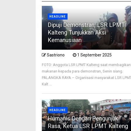
HEADLINE
Dipuji Demonstran, LSR LPMT
Kalteng Tunjukkan Aksi
Kemanusiaan
Sastriono
1 September 2025
FOTO: Anggota LSR LPMT Kalteng saat membagikan
makanan kepada para demonstran, Senin siang.
PALANGKA RAYA – Organisasi masyarakat LSR LPM
Kalt ...
HEADLINE
Humanis Dengan Pengunjuk
Rasa, Ketua LSR LPMT Kalteng