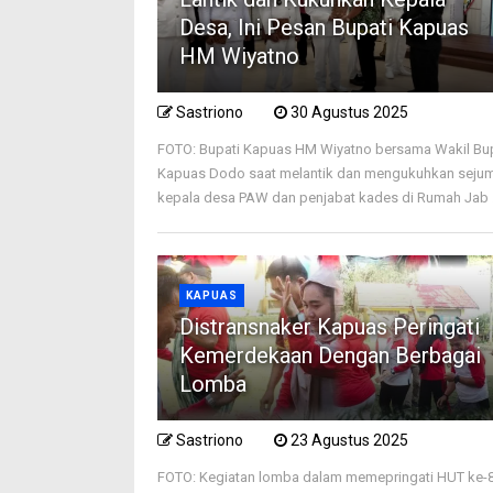
Desa, Ini Pesan Bupati Kapuas
HM Wiyatno
Sastriono
30 Agustus 2025
FOTO: Bupati Kapuas HM Wiyatno bersama Wakil Bu
Kapuas Dodo saat melantik dan mengukuhkan seju
kepala desa PAW dan penjabat kades di Rumah Jab .
KAPUAS
Distransnaker Kapuas Peringati
Kemerdekaan Dengan Berbagai
Lomba
Sastriono
23 Agustus 2025
FOTO: Kegiatan lomba dalam memepringati HUT ke-