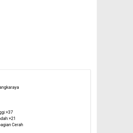
angkaraya
6
ggi:
+
37
dah:
+
21
agian Cerah