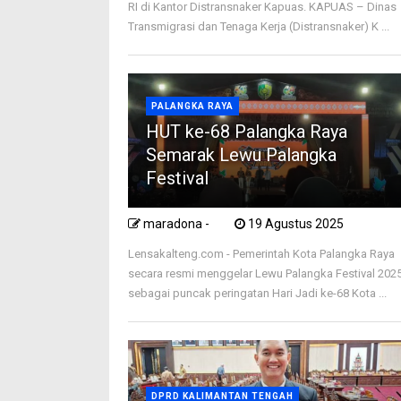
RI di Kantor Distransnaker Kapuas. KAPUAS – Dinas
Transmigrasi dan Tenaga Kerja (Distransnaker) K ...
PALANGKA RAYA
HUT ke-68 Palangka Raya
Semarak Lewu Palangka
Festival
maradona -
19 Agustus 2025
Lensakalteng.com - Pemerintah Kota Palangka Raya
secara resmi menggelar Lewu Palangka Festival 202
sebagai puncak peringatan Hari Jadi ke-68 Kota ...
DPRD KALIMANTAN TENGAH