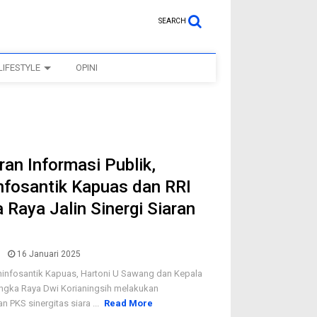
SEARCH
LIFESTYLE
OPINI
an Informasi Publik,
fosantik Kapuas dan RRI
 Raya Jalin Sinergi Siaran
16 Januari 2025
infosantik Kapuas, Hartoni U Sawang dan Kepala
angka Raya Dwi Korianingsih melakukan
 PKS sinergitas siara ...
Read More