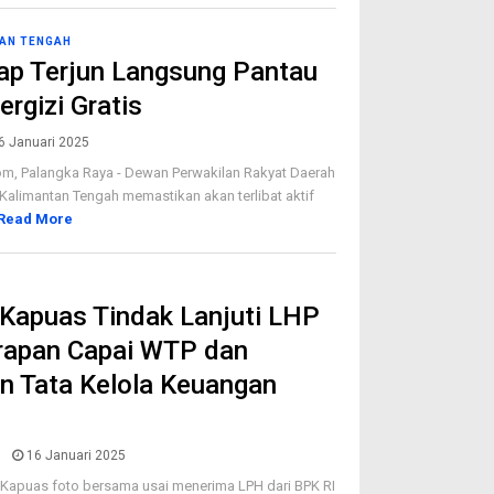
AN TENGAH
ap Terjun Langsung Pantau
rgizi Gratis
6 Januari 2025
m, Palangka Raya - Dewan Perwakilan Rakyat Daerah
 Kalimantan Tengah memastikan akan terlibat aktif
Read More
Kapuas Tindak Lanjuti LHP
rapan Capai WTP dan
n Tata Kelola Keuangan
16 Januari 2025
 Kapuas foto bersama usai menerima LPH dari BPK RI