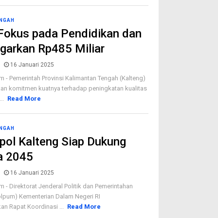
ENGAH
Fokus pada Pendidikan dan
ggarkan Rp485 Miliar
16 Januari 2025
m - Pemerintah Provinsi Kalimantan Tengah (Kalteng)
an komitmen kuatnya terhadap peningkatan kualitas
..
Read More
ENGAH
pol Kalteng Siap Dukung
a 2045
16 Januari 2025
 - Direktorat Jenderal Politik dan Pemerintahan
lpum) Kementerian Dalam Negeri RI
n Rapat Koordinasi ...
Read More