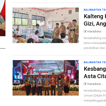
KALIMANTAN T
Kalteng 
Gizi, An
maradona -
lensakalteng.co
terus menunjukk
pendidikan dan .
KALIMANTAN T
Kesbang
Asta Cit
maradona -
lensakalteng.com
Umum (Ditjen Po
menyelenggaraka