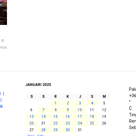
III
rius
JANUARI 2025
Pal
 |
+
3
S
S
R
K
J
S
M
|
°
1
2
3
4
5
ik
C
6
7
8
9
10
11
12
Tin
13
14
15
16
17
18
19
Ren
20
21
22
23
24
25
26
Seb
27
28
29
30
31