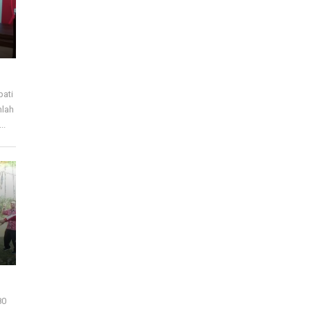
pati
mlah
..
80