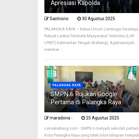
Apresiasi Kapolda
Sastriono
30 Agustus 2025
PALANGKA RAYA – Ketua Umum Lembaga Swadaya
Rakyat Laskar Pembela Masyarakat Tertindas (LSR
LPMT) Kalimantan Tengah (Kalteng), Agatisansyah,
member ...
PALANGKA RAYA
SMPN 6 Rujukan Google
Pertama di Palangka Raya
maradona -
25 Agustus 2025
Lensakalteng.com - SMPN 6 menjadi sekolah pertam
Kota Palangka Raya yang telah lulus tahapan menjad