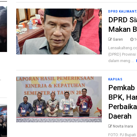
DPRD KALIMANT
DPRD Si
Makan Be
Garen
1
Lensakalteng.co
(DPRD) Provinsi
dalam meng ...
KAPUAS
T
Pemkab 
BPK, Ha
Perbaika
Daerah
Novita Inara
FOTO: PJ Bupati