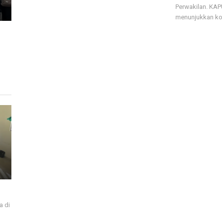
Perwakilan. KA
menunjukkan kom
a di
i