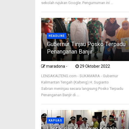
sekolah rujukan Google. Pengumuman ini ...
HEADLINE
Gubernur Tinjau Posko Terpadu
Penanganan Banjir
maradona -
29 Oktober 2022
LENSAKALTENG.com - SUKAMARA - Gubernur
Kalimantan Tengah (Kalteng) H. Sugianto
Sabran meninjau secara langsung Posko Terpadu
Penanganan Banjir di ...
KAPUAS
Lantik dan Kukuhkan Kepala