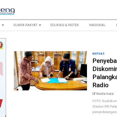
H
SUARA RAKYAT
EDUKASI & RISTEK
NASIONAL
KAPUAS
Penyebar
Diskomin
Palangka
Radio
Novita Inara
FOTO: Kadiskom
Stasiun RRI Pal
penandatanganan