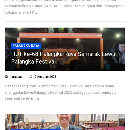
Distransnaker Kapuas. KAPUAS – Dinas Transmigrasi dan Tenaga Kerja
(Distransnaker) K ...
PALANGKA RAYA
HUT ke-68 Palangka Raya Semarak Lewu
Palangka Festival
maradona -
19 Agustus 2025
Lensakalteng.com - Pemerintah Kota Palangka Raya secara resmi
menggelar Lewu Palangka Festival 2025 sebagai puncak peringatan
Hari Jadi ke-68 Kota ...