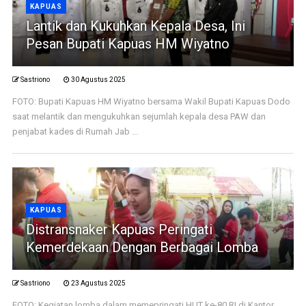
KAPUAS
Lantik dan Kukuhkan Kepala Desa, Ini
Pesan Bupati Kapuas HM Wiyatno
Sastriono
30 Agustus 2025
FOTO: Bupati Kapuas HM Wiyatno bersama Wakil Bupati Kapuas Dodo
saat melantik dan mengukuhkan sejumlah kepala desa PAW dan
penjabat kades di Rumah Jab ...
KAPUAS
Distransnaker Kapuas Peringati
Kemerdekaan Dengan Berbagai Lomba
Sastriono
23 Agustus 2025
FOTO: Kegiatan lomba dalam memepringati HUT ke-80 RI di Kantor