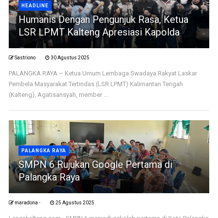
HEADLINE
Humanis Dengan Pengunjuk Rasa, Ketua
LSR LPMT Kalteng Apresiasi Kapolda
Sastriono
30 Agustus 2025
PALANGKA RAYA – Ketua Umum Lembaga Swadaya Rakyat Laskar
Pembela Masyarakat Tertindas (LSR LPMT) Kalimantan Tengah
(Kalteng), Agatisansyah, member ...
PALANGKA RAYA
SMPN 6 Rujukan Google Pertama di
Palangka Raya
maradona -
25 Agustus 2025