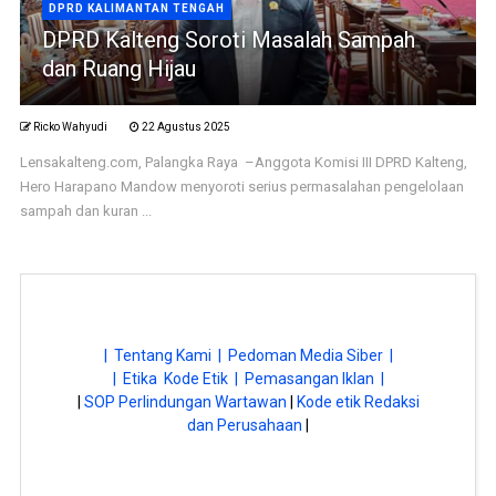
DPRD KALIMANTAN TENGAH
DPRD Kalteng Soroti Masalah Sampah
dan Ruang Hijau
Ricko Wahyudi
22 Agustus 2025
Lensakalteng.com, Palangka Raya –Anggota Komisi III DPRD Kalteng,
Hero Harapano Mandow menyoroti serius permasalahan pengelolaan
sampah dan kuran ...
| Tentang Kami |
Pedoman Media Siber |
| Etika Kode Etik |
Pemasangan Iklan |
|
SOP Perlindungan Wartawan
|
Kode etik Redaksi
dan Perusahaan
|