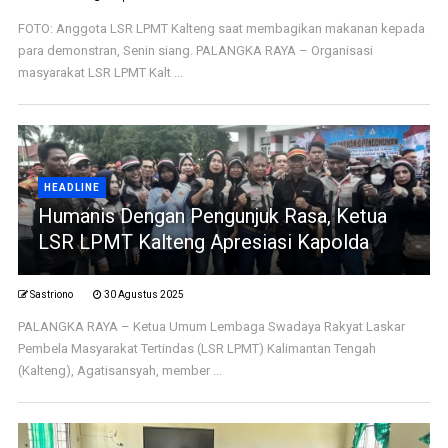
FOTO: Anggota LSR LPMT Kalteng saat membagikan makanan kepada
para demonstran, Senin siang. PALANGKA RAYA – Organisasi
masyarakat LSR LPMT Kalt ...
HEADLINE
Humanis Dengan Pengunjuk Rasa, Ketua
LSR LPMT Kalteng Apresiasi Kapolda
Sastriono
30 Agustus 2025
PALANGKA RAYA – Ketua Umum Lembaga Swadaya Rakyat Laskar
Pembela Masyarakat Tertindas (LSR LPMT) Kalimantan Tengah
(Kalteng), Agatisansyah, member ...