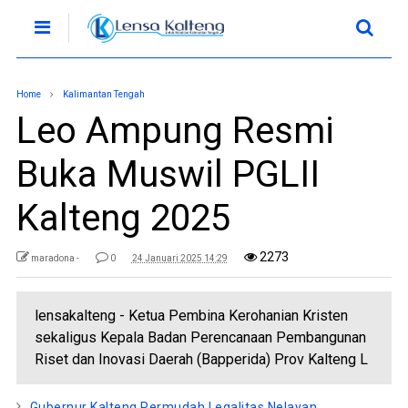
Home
Kalimantan Tengah
Leo Ampung Resmi
Buka Muswil PGLII
Kalteng 2025
2273
maradona -
0
24 Januari 2025 14:29
lensakalteng - Ketua Pembina Kerohanian Kristen
sekaligus Kepala Badan Perencanaan Pembangunan
Riset dan Inovasi Daerah (Bapperida) Prov Kalteng L
Gubernur Kalteng Permudah Legalitas Nelayan