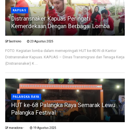
KAPUAS
Distransnaker Kapuas Peringati
Kemerdekaan Dengan Berbagai Lomba
Sastriono
23 Agustus 2025
FOTO: Kegiatan lomba dalam memepringati HUT ke-80 RI di Kantor
Distransnaker Kapuas. KAPUAS – Dinas Transmigrasi dan Tenaga Kerja
(Distransnaker) K ...
PALANGKA RAYA
HUT ke-68 Palangka Raya Semarak Lewu
Palangka Festival
maradona -
19 Agustus 2025