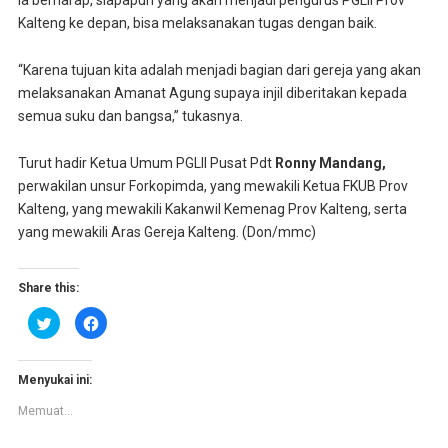
Ia berharap, siapapun yang akan menjadi pengurus PGLII Prov
Kalteng ke depan, bisa melaksanakan tugas dengan baik.
“Karena tujuan kita adalah menjadi bagian dari gereja yang akan
melaksanakan Amanat Agung supaya injil diberitakan kepada
semua suku dan bangsa,” tukasnya.
Turut hadir Ketua Umum PGLII Pusat Pdt
Ronny Mandang,
perwakilan unsur Forkopimda, yang mewakili Ketua FKUB Prov
Kalteng, yang mewakili Kakanwil Kemenag Prov Kalteng, serta
yang mewakili Aras Gereja Kalteng. (Don/mmc)
Share this:
K
K
l
l
i
i
k
k
u
u
n
n
Menyukai ini:
t
t
u
u
Memuat...
k
k
b
m
e
e