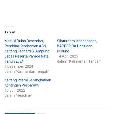
r
m
b
b
a
a
g
g
i
i
p
k
a
a
d
n
a
d
T
i
w
F
Terkait
i
a
t
c
t
e
Masuki Bulan Desember,
Silaturahmi Kebangsaan,
e
b
Pembina Kerohanian ASN
BAPPERIDA Hadir dan
r
o
(
o
Kalteng Leonard S. Ampung
Dukung
M
k
e
(
Lepas Peserta Parade Natal
14 April 2025
m
M
Tahun 2024
dalam "Kalimantan Tengah"
b
e
u
m
1 Desember 2024
k
b
a
u
dalam "Kalimantan Tengah"
d
k
i
a
Kalteng Resmi Berangkatkan
j
d
e
i
Kontingen Pesparawi
n
j
d
e
16 Juni 2022
e
n
dalam "Headline"
l
d
a
e
y
l
a
a
n
y
g
a
b
n