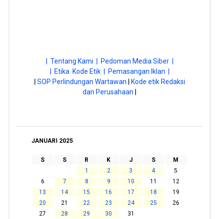
| Tentang Kami |
Pedoman Media Siber |
| Etika Kode Etik |
Pemasangan Iklan |
|
SOP Perlindungan Wartawan
|
Kode etik Redaksi
dan Perusahaan
|
JANUARI 2025
S
S
R
K
J
S
M
1
2
3
4
5
6
7
8
9
10
11
12
13
14
15
16
17
18
19
20
21
22
23
24
25
26
27
28
29
30
31
« Des
Feb »