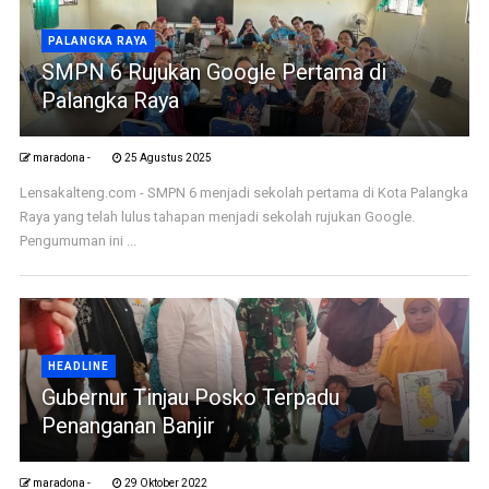
PALANGKA RAYA
SMPN 6 Rujukan Google Pertama di
Palangka Raya
maradona -
25 Agustus 2025
Lensakalteng.com - SMPN 6 menjadi sekolah pertama di Kota Palangka
Raya yang telah lulus tahapan menjadi sekolah rujukan Google.
Pengumuman ini ...
HEADLINE
Gubernur Tinjau Posko Terpadu
Penanganan Banjir
maradona -
29 Oktober 2022