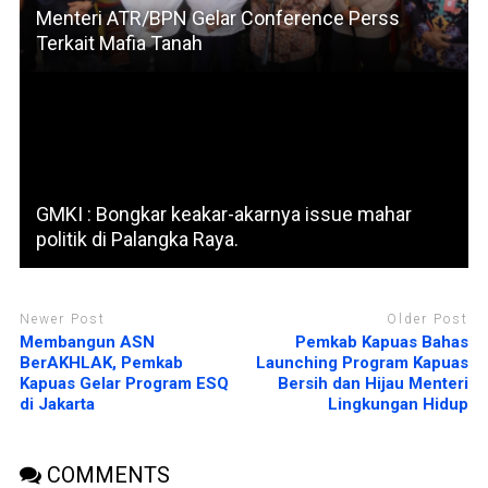
Menteri ATR/BPN Gelar Conference Perss
Terkait Mafia Tanah
GMKI : Bongkar keakar-akarnya issue mahar
politik di Palangka Raya.
Newer Post
Older Post
Membangun ASN
Pemkab Kapuas Bahas
BerAKHLAK, Pemkab
Launching Program Kapuas
Kapuas Gelar Program ESQ
Bersih dan Hijau Menteri
di Jakarta
Lingkungan Hidup
COMMENTS