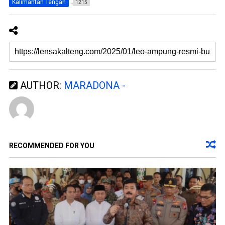
Kalimantan Tengah
1215
a
g
r
b
u
a
)
r
u
)
AUTHOR:
MARADONA -
RECOMMENDED FOR YOU