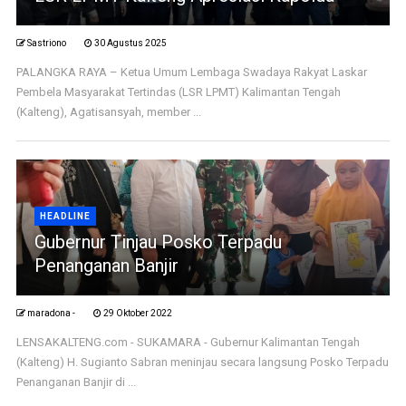
Sastriono
30 Agustus 2025
PALANGKA RAYA – Ketua Umum Lembaga Swadaya Rakyat Laskar
Pembela Masyarakat Tertindas (LSR LPMT) Kalimantan Tengah
(Kalteng), Agatisansyah, member ...
HEADLINE
Gubernur Tinjau Posko Terpadu
Penanganan Banjir
maradona -
29 Oktober 2022
LENSAKALTENG.com - SUKAMARA - Gubernur Kalimantan Tengah
(Kalteng) H. Sugianto Sabran meninjau secara langsung Posko Terpadu
Penanganan Banjir di ...