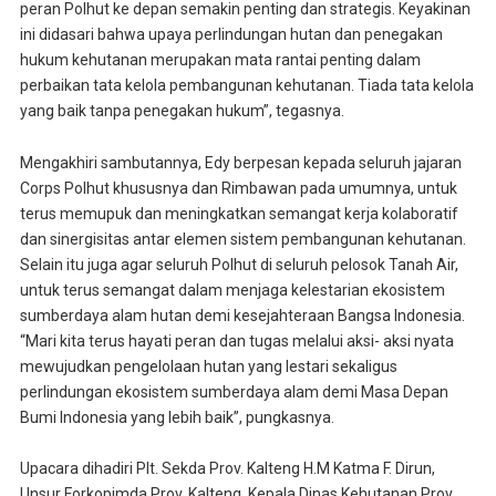
peran Polhut ke depan semakin penting dan strategis. Keyakinan
ini didasari bahwa upaya perlindungan hutan dan penegakan
hukum kehutanan merupakan mata rantai penting dalam
perbaikan tata kelola pembangunan kehutanan. Tiada tata kelola
yang baik tanpa penegakan hukum”, tegasnya.
Mengakhiri sambutannya, Edy berpesan kepada seluruh jajaran
Corps Polhut khususnya dan Rimbawan pada umumnya, untuk
terus memupuk dan meningkatkan semangat kerja kolaboratif
dan sinergisitas antar elemen sistem pembangunan kehutanan.
Selain itu juga agar seluruh Polhut di seluruh pelosok Tanah Air,
untuk terus semangat dalam menjaga kelestarian ekosistem
sumberdaya alam hutan demi kesejahteraan Bangsa Indonesia.
“Mari kita terus hayati peran dan tugas melalui aksi- aksi nyata
mewujudkan pengelolaan hutan yang lestari sekaligus
perlindungan ekosistem sumberdaya alam demi Masa Depan
Bumi Indonesia yang lebih baik”, pungkasnya.
Upacara dihadiri Plt. Sekda Prov. Kalteng H.M Katma F. Dirun,
Unsur Forkopimda Prov. Kalteng, Kepala Dinas Kehutanan Prov.