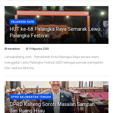
PALANGKA RAYA
HUT ke-68 Palangka Raya Semarak Lewu
Palangka Festival
maradona -
19 Agustus 2025
Lensakalteng.com - Pemerintah Kota Palangka Raya secara resmi
menggelar Lewu Palangka Festival 2025 sebagai puncak peringatan
Hari Jadi ke-68 Kota ...
DPRD KALIMANTAN TENGAH
DPRD Kalteng Soroti Masalah Sampah
dan Ruang Hijau