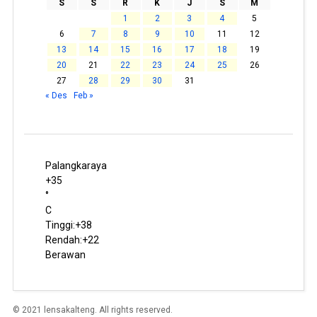
S
S
R
K
J
S
M
1
2
3
4
5
6
7
8
9
10
11
12
13
14
15
16
17
18
19
20
21
22
23
24
25
26
27
28
29
30
31
« Des
Feb »
Palangkaraya
+
35
°
C
Tinggi:
+
38
Rendah:
+
22
Berawan
© 2021 lensakalteng. All rights reserved.