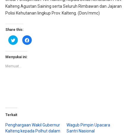
Kalteng Agustan Saining serta Seluruh Rimbawan dan Jajaran
Polisi Kehutanan lingkup Prov. Kalteng. (Don/mmc)
Share this:
K
K
l
l
i
i
k
k
u
u
n
n
Menyukai ini:
t
t
u
u
Memuat...
k
k
b
m
e
e
r
m
b
b
a
a
g
g
i
i
p
k
a
a
d
n
a
d
T
i
w
F
Terkait
i
a
t
c
t
e
Penghargaan Wakil Gubernur
Wagub Pimpin Upacara
e
b
Kalteng kepada Polhut dalam
Santri Nasional
r
o