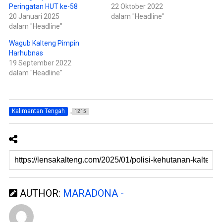
(
o
Peringatan HUT ke-58
22 Oktober 2022
M
k
e
(
20 Januari 2025
dalam "Headline"
m
M
dalam "Headline"
b
e
u
m
k
b
Wagub Kalteng Pimpin
a
u
d
k
Harhubnas
i
a
19 September 2022
j
d
e
i
dalam "Headline"
n
j
d
e
e
n
l
d
a
e
y
l
a
a
Kalimantan Tengah
1215
n
y
g
a
b
n
a
g
r
b
u
a
)
r
u
)
AUTHOR:
MARADONA -