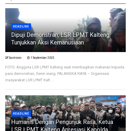
HEADLINE
Dipuji Demonstran, LSR LPMT Kalteng
Tunjukkan Aksi Kemanusiaan
Sastriono
1 September 2025
FOTO: Anggota LSR LPMT Kalteng saat membagikan makanan kepada
para demonstran, Senin siang. PALANGKA RAYA – Organisasi
masyarakat LSR LPMT Kalt ...
HEADLINE
Humanis Dengan Pengunjuk Rasa, Ketua
LSR LPMT Kalteng Apresiasi Kapolda