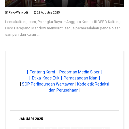
Ricko Wahyudi
22 Agustus 2025
Lensakalteng.com, Palangka Raya –Anggota Komisi III DPRD Kalteng,
Hero Harapano Mandow menyoroti serius permasalahan pengelolaan
sampah dan kuran ...
| Tentang Kami |
Pedoman Media Siber |
| Etika Kode Etik |
Pemasangan Iklan |
|
SOP Perlindungan Wartawan
|
Kode etik Redaksi
dan Perusahaan
|
JANUARI 2025