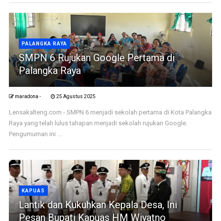
PALANGKA RAYA
SMPN 6 Rujukan Google Pertama di
Palangka Raya
maradona -
25 Agustus 2025
Lensakalteng.com - SMPN 6 menjadi sekolah pertama di Kota Palangka
Raya yang telah lulus tahapan menjadi sekolah rujukan Google.
Pengumuman ini ...
KAPUAS
Lantik dan Kukuhkan Kepala Desa, Ini
Pesan Bupati Kapuas HM Wiyatno