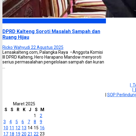
DPRD Kalimantan Tengah
DPRD Kalteng Soroti Masalah Sampah dan
Ruang Hijau
Ricko Wahyudi
22 Agustus 2025
Lensakalteng.com, Palangka Raya –Anggota Komisi
III DPRD Kalteng, Hero Harapano Mandow menyoroti
serius permasalahan pengelolaan sampah dan kuran
...
| 
|
|
SOP Perlindu
Maret 2025
S
S
R
K
J
S
M
1
2
3
4
5
6
7
8
9
10
11
12
13
14
15
16
17
18
19
20
21
22
23