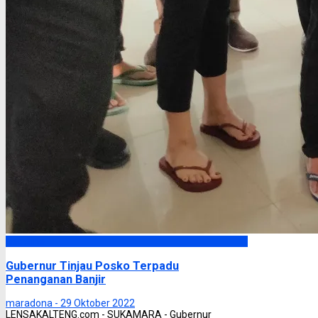
Headline
Gubernur Tinjau Posko Terpadu
Penanganan Banjir
maradona -
29 Oktober 2022
LENSAKALTENG.com - SUKAMARA - Gubernur