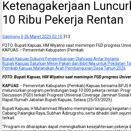
Ketenagakerjaan Luncur
10 Ribu Pekerja Rentan
Sastriono
0
26 Maret 2025 02:10
313
FOTO: Bupati Kapuas, HM Wiyatno saat memimpin FGD progress Unive
KAPUAS – Pemerintah Kabupaten (Pemkab
Bupati Kapuas Dukung Pengembangan Olahraga Antar Instansi
Bupati Kapuas Salurkan Mesin Pakan dan Bibit Nila untuk Pokdatan 
Pemkab Kapuas Matangkan Arah Pembangunan Desa Tahun 2026
FOTO: Bupati Kapuas, HM Wiyatno saat memimpin FGD progress Univer
KAPUAS
– Pemerintah Kabupaten (Pemkab) Kapuas bersama BPJS K
meluncurkan program perlindungan bagi 10.000 pekerja rentan. Prog
Discussion (FGD) terkait Progress Universal Coverage Jaminan Sosia
Rapat Rumah Jabatan Bupati Kapuas, Selasa (25/03/2025).
Bupati Kapuas, H Muhammad Wiyatno memimpin langsung kegiatan d
Cabang Palangka Raya, Subhan Adinugroho, serta dihadiri oleh sejum
terkait.
“Program ini diharapkan dapat meningkatkan kesejahteraan pekerja 