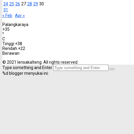
24
25
26
27
28
29
30
31
« Feb
Apr »
Palangkaraya
+
35
°
C
Tinggi:
+
38
Rendah:
+
22
Berawan
© 2021 lensakalteng. All rights reserved.
Type something and Enter
%d
blogger menyukai ini: