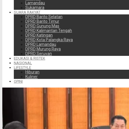
Lamandau
Sukamara
SUARA RAKYAT
DPRD Barito Selatan
DPRD Barito Timur
DPRD Gunung Mas
DPRD Kalimantan Tengah
DPRD Katingan
DPRD Kota Palangka Raya
DPRD Lamandau
DPRD Murung Raya
DPRD Seruyan
EDUKASI & RISTEK
NASIONAL
LIFESTYLE
Hiburan
Kuliner
OPINI