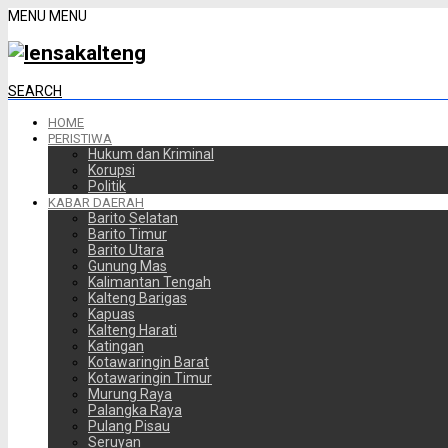
MENU
MENU
SEARCH
HOME
PERISTIWA
Hukum dan Kriminal
Korupsi
Politik
KABAR DAERAH
Barito Selatan
Barito Timur
Barito Utara
Gunung Mas
Kalimantan Tengah
Kalteng Barigas
Kapuas
Kalteng Harati
Katingan
Kotawaringin Barat
Kotawaringin Timur
Murung Raya
Palangka Raya
Pulang Pisau
Seruyan