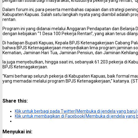
pengaman sosial bagi masyarakat, khususnya pekerja yang rentan,” u
Dalam forum ini, para peserta membahas capaian dan strategi penin
Kabupaten Kapuas. Salah satu langkah nyata yang diambil adalah pr
rentan.
Program ini yang didanai melalui Anggaran Pendapatan dan Belanja 
dengan kebijakan “1 Desa 100 Pekerja Rentan”, yang akan terus dilan
Di hadapan Bupati Kapuas, Kepala BPJS Ketenagakerjaan Cabang Pa
bahwa BPJS Ketenagakerjaan menyediakan lima program jaminan sosi
Kematian, Jaminan Hari Tua, Jaminan Pensiun, dan Jaminan Kehilang
Ia juga menyebutkan, hingga saat ini, sebanyak 61.203 pekerja di Kab
BPJS Ketenagakerjaan.
“Kami berharap seluruh pekerja di Kabupaten Kapuas, baik formal m
yang memadai melalui program BPJS Ketenagakerjaan,” katanya. (ST
Share this:
Klik untuk berbagi pada Twitter(Membuka di jendela yang baru)
Klik untuk membagikan di Facebook(Membuka di jendela yang 
Menyukai ini: