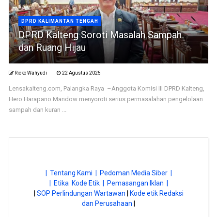
DPRD KALIMANTAN TENGAH
DPRD Kalteng Soroti Masalah Sampah
dan Ruang Hijau
Ricko Wahyudi
22 Agustus 2025
Lensakalteng.com, Palangka Raya –Anggota Komisi III DPRD Kalteng,
Hero Harapano Mandow menyoroti serius permasalahan pengelolaan
sampah dan kuran ...
| Tentang Kami |
Pedoman Media Siber |
| Etika Kode Etik |
Pemasangan Iklan |
|
SOP Perlindungan Wartawan
|
Kode etik Redaksi
dan Perusahaan
|