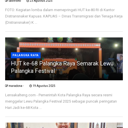
Sastriono
23 Agustus 2025
FOTO: Kegiatan lomba dalam memepringati HUT ke-80 RI di Kantor
Distransnaker Kapuas. KAPUAS – Dinas Transmigrasi dan Tenaga Kerja
(Distransnaker) K ...
PALANGKA RAYA
HUT ke-68 Palangka Raya Semarak Lewu
Palangka Festival
maradona -
19 Agustus 2025
Lensakalteng.com - Pemerintah Kota Palangka Raya secara resmi
menggelar Lewu Palangka Festival 2025 sebagai puncak peringatan
Hari Jadi ke-68 Kota ...