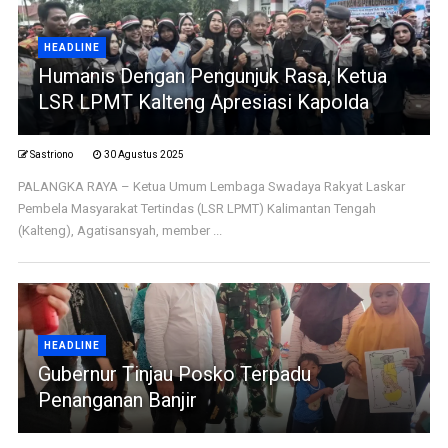
HEADLINE
Humanis Dengan Pengunjuk Rasa, Ketua
LSR LPMT Kalteng Apresiasi Kapolda
Sastriono
30 Agustus 2025
PALANGKA RAYA – Ketua Umum Lembaga Swadaya Rakyat Laskar
Pembela Masyarakat Tertindas (LSR LPMT) Kalimantan Tengah
(Kalteng), Agatisansyah, member ...
HEADLINE
Gubernur Tinjau Posko Terpadu
Penanganan Banjir