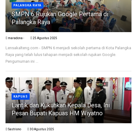
PALANGKA RAYA
SMPN 6 Rujukan Google Pertama di
Palangka Raya
maradona -
25 Agustus 2025
Lensakalteng.com - SMPN 6 menjadi sekolah pertama di Kota Palangka
Raya yang telah lulus tahapan menjadi sekolah rujukan Google.
Pengumuman ini ...
KAPUAS
Lantik dan Kukuhkan Kepala Desa, Ini
Pesan Bupati Kapuas HM Wiyatno
Sastriono
30 Agustus 2025