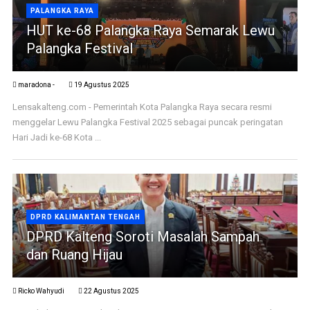
PALANGKA RAYA
HUT ke-68 Palangka Raya Semarak Lewu
Palangka Festival
maradona -
19 Agustus 2025
Lensakalteng.com - Pemerintah Kota Palangka Raya secara resmi
menggelar Lewu Palangka Festival 2025 sebagai puncak peringatan
Hari Jadi ke-68 Kota ...
DPRD KALIMANTAN TENGAH
DPRD Kalteng Soroti Masalah Sampah
dan Ruang Hijau
Ricko Wahyudi
22 Agustus 2025