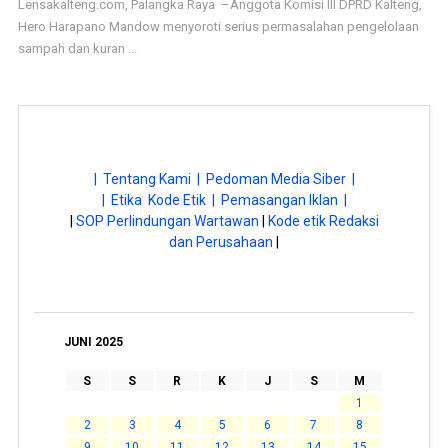
Lensakalteng.com, Palangka Raya –Anggota Komisi III DPRD Kalteng,
Hero Harapano Mandow menyoroti serius permasalahan pengelolaan
sampah dan kuran ...
| Tentang Kami |
Pedoman Media Siber |
| Etika Kode Etik |
Pemasangan Iklan |
|
SOP Perlindungan Wartawan
|
Kode etik Redaksi
dan Perusahaan
|
JUNI 2025
S
S
R
K
J
S
M
1
2
3
4
5
6
7
8
9
10
11
12
13
14
15