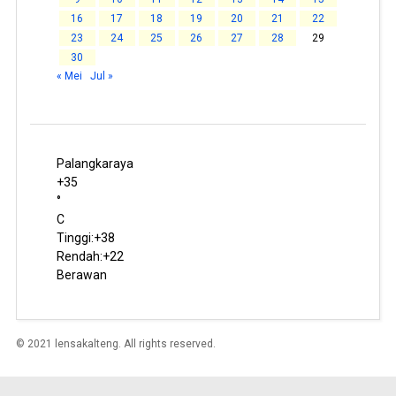
16
17
18
19
20
21
22
23
24
25
26
27
28
29
30
« Mei
Jul »
Palangkaraya
+
35
°
C
Tinggi:
+
38
Rendah:
+
22
Berawan
© 2021 lensakalteng. All rights reserved.