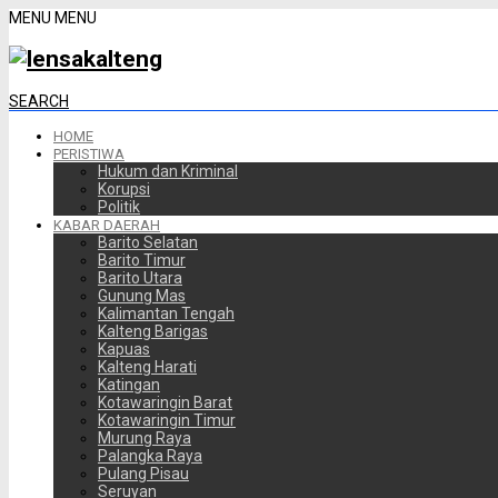
MENU
MENU
SEARCH
HOME
PERISTIWA
Hukum dan Kriminal
Korupsi
Politik
KABAR DAERAH
Barito Selatan
Barito Timur
Barito Utara
Gunung Mas
Kalimantan Tengah
Kalteng Barigas
Kapuas
Kalteng Harati
Katingan
Kotawaringin Barat
Kotawaringin Timur
Murung Raya
Palangka Raya
Pulang Pisau
Seruyan