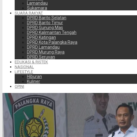
Lamandau
Sukamara
SUARA RAKYAT
DPRD Barito Selatan
DPRD Barito Timur
DPRD Gunung Mas
DPRD Kalimantan Tengah
DPRD Katingan
DPRD Kota Palangka Raya
DPRD Lamandau
DPRD Murung Raya
DPRD Seruyan
EDUKASI & RISTEK
NASIONAL
LIFESTYLE
Hiburan
Kuliner
OPINI